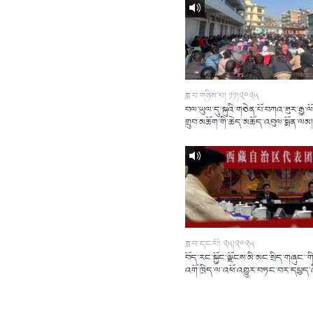
ཟླ་བ་གཉིས་པ། ༡༡།༢༠༢༥
བལ་ཡུལ་དུ་སྐུའི་གཅེན་པོ་བཀའ་ཟུར་རྒྱ་ལ
གྲུབ་མཆོག་གི་ཆེད་མཆོད་འབུལ་སྨོན་ལམ
ཟླ་བ་དང་པོ། ༢༥།༢༠༢༥
བོད་རང་སྐྱོང་ལྗོངས་མི་མང་སྲིད་གཞུང་་གི
འགོ་ཁྲིད་ལ་འཕོ་འགྱུར་བཏང་བར་དཔྱད་