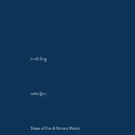
ཁ་བའི་མི་སྣ།
འཛམ་གླིང་།
Terms of Use & Privacy Policy