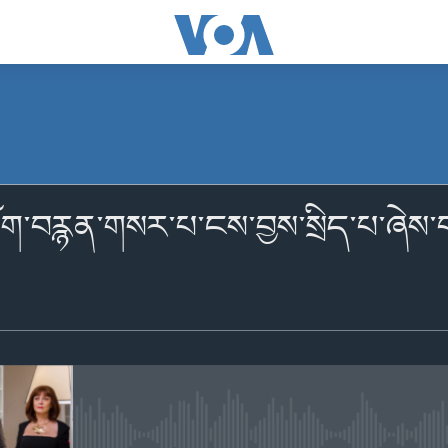
མངགས་ལེན།
ི་གློག་བརྙན་གསར་པ་ངས་བྱས་སྲིད་པ་ཞེ
མངགས་ལེན།