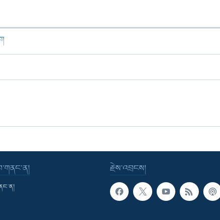
ཁག
་བ་གནང་ན།
རྗེས་འབྲངས།
གནང་ན།