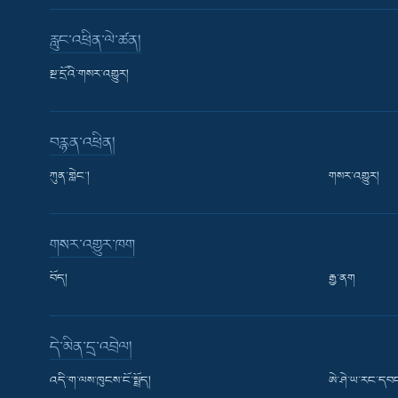
རླུང་འཕྲིན་ལེ་ཚན།
སྔ་དྲོའི་གསར་འགྱུར།
བརྙན་འཕྲིན།
ཀུན་གླེང་།
གསར་འགྱུར།
གསར་འགྱུར་ཁག
བོད།
རྒྱ་ནག
Learning English
དེ་མིན་དྲ་འབྲེལ།
རྗེས་འབྲངས།
འདི་ག་ལས་ཁུངས་ངོ་སྤྲོད།
ཨེ་ཤེ་ཡ་རང་དབང