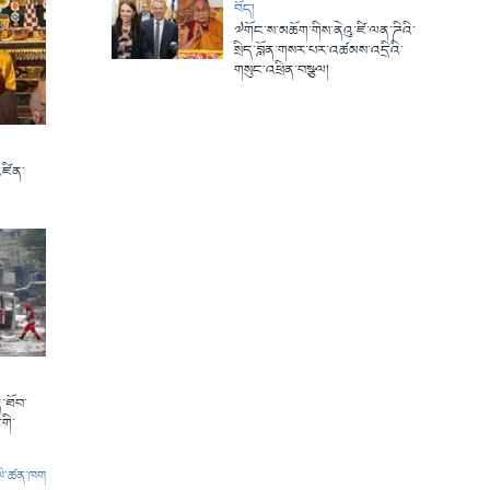
བོད།
༧གོང་ས་མཆོག་གིས་ནེའུ་ཛི་ལན་ཌིའི་
སྲིད་བློན་གསར་པར་འཚམས་འདྲིའི་
གསུང་འཕྲིན་བསྩལ།
འཛིན་
་ཐོབ་
གི་
ལེ་ཚན་ཁག