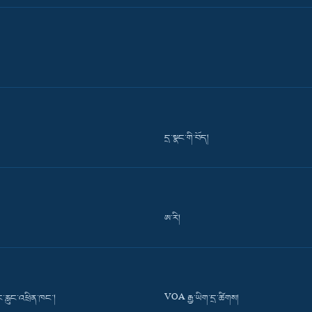
དྲ་སྣང་གི་བོད།
ཨ་རི།
་རླུང་འཕྲིན་ཁང་།
VOA རྒྱ་ཡིག་དྲ་ཚིགས།