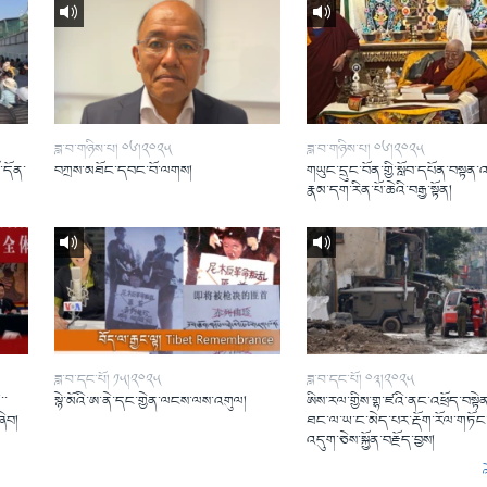
ཟླ་བ་གཉིས་པ། ༠༦།༢༠༢༥
ཟླ་བ་གཉིས་པ། ༠༦།༢༠༢༥
ོ་དོན་
བཀྲས་མཐོང་དབང་བོ་ལགས།
གཡུང་དྲུང་བོན་གྱི་སློབ་དཔོན་བསྟན་
།
རྣམ་དག་རིན་པོ་ཆེའི་བརྒྱ་སྟོན།
ཟླ་བ་དང་པོ། ༡༥།༢༠༢༥
ཟླ་བ་དང་པོ། ༠༣།༢༠༢༥
་་
སྙེ་མོའི་ཨ་ནེ་དང་གྱེན་ལངས་ལས་འགུལ།
ཨིས་རལ་གྱིས་གྷ་ཛའི་ནང་འཕྲོད་བསྟེན
ཞིབ།
ཐང་ལ་ཡ་ང་མེད་པར་རྡོག་རོལ་གཏོང་
འདུག་ཅེས་སྐྱོན་བརྗོད་བྱས།