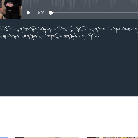
No media source currently availabl
0:00
་རིའི་གློག་བརྙན་ཁྲབ་སྟོན་པ་སྐུ་ཞབས་རི་ཅཀྲ་གྱིར་གྱི་གློག་བརྙན་གསར་པ་གཟའ་མཇུག་
འི་སྐོར་བསྟན་འཛིན་ལྷུན་གྲུབ་ལགས་ཀྱིས་སྙན་སྒྲོན་གནང་གི་རེད།