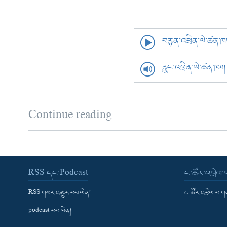
བརྙན་འཕྲིན་ལེ་ཚན་
རླུང་འཕྲིན་ལེ་ཚན་ཁག
Continue reading
RSS དང་Podcast
ང་ཚོར་འབྲེལ
RSS གསར་འགྱུར་ཕབ་ལེན།
ང་ཚོར་འབྲེལ་བ་
podcast ཕབ་ལེན།