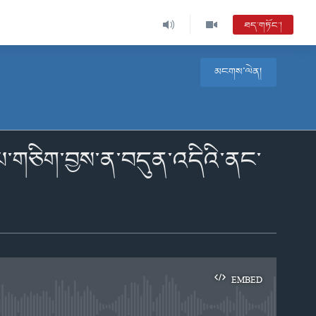
ཐད་གཏོང་།
མངགས་ལེན།
ས་པ་གཅིག་བྱས་ན་བདུན་འདིའི་ནང་
EMBED