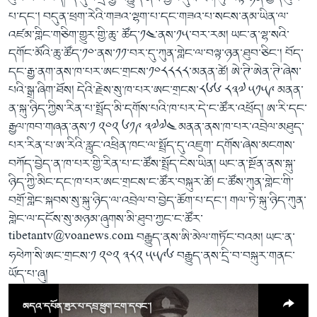
ཀར་
Learning English
པ་དང༌། བདུན་ཕྲག་རེའི་གཟའ་ལྷག་པ་དང་གཟའ་པ་སངས་ནམ་ཡིན་ལ་
འཚོལ་
དྲ་བརྙན་གསར་འགྱུར།
བགྲོ་གླེང་མདུན་ལྕོག
ཞིབ་
འཛམ་གླིང་གཅིག་གྱུར་གྱི་ཆུ་ ཚོད་༡༤་ནས་༡༥་བར་རམ། ཡང་ན་ལྷ་སའི་
རྗེས་འབྲངས།
ཁ་བའི་མི་སྣ།
བསྐྱར་ཞིབ།
ལ་
དགོང་མོའི་ཆུ་ཚོད་༡༠་ནས་༡༡་བར་དུ་ཀུན་གླེང་ལ་བལྟ་ཉན་ཐུབ་ཅིང༌། བོད་
བསྐྱོད།
བུད་མེད་ལེ་ཚན།
པོ་ཊི་ཁ་སི།
དང་རྒྱ་ནག་ནས་ཁ་པར་ཨང་གྲངས་༡༠༨༨༨༨་མནན་ཚེ། ཨེ་ཊི་ཨེན་ཊི་ཞེས་
པའི་སྒྲ་ཞིག་ཐོས། དེའི་རྗེས་སུ་ཁ་པར་ཨང་གྲངས་༨༦༦ ༨༣༧ ༥༡༥༩ མནན་
དཔེ་ཀློག
དཔེ་ཀློག
སྐད་ཡིག
ན་སྐུ་ཉིད་ཀྱིས་རིན་པ་སྤྲོད་མི་དགོས་པའི་ཁ་པར་དེ་ང་ཚོར་འཕྲོད། ཨ་རི་དང་
ཆབ་སྲིད་བཙོན་པ་ངོ་སྤྲོད།
ཕ་ཡུལ་གླེང་སྟེགས།
རྒྱལ་ཁབ་གཞན་ནས་༡ ༢༠༢ ༦༡༩ ༣༧༧༤ མནན་ནས་ཁ་པར་འབྲེལ་མཐུད་
པར་རིན་པ་ཨ་རིའི་རླུང་འཕྲིན་ཁང་ལ་སྤྲོད་དུ་འཇུག་ དགོས་ཞེས་མངགས་
ཆོས་རིག་ལེ་ཚན།
བཀོད་བྱེད་ན་ཁ་པར་གྱི་རིན་པ་ང་ཚོས་སྤྲོད་ངེས་ཡིན། ཡང་ན་སྔོན་ནས་སྐུ་
གཞོན་སྐྱེས་དང་ཤེས་ཡོན།
ཉིད་ཀྱི་མིང་དང་ཁ་པར་ཨང་གྲངས་ང་ཚོར་བསྐུར་ཚེ། ང་ཚོས་ཀུན་གླེང་གི་
འཕྲོད་བསྟེན་དང་དོན་ལྡན་གྱི་མི་ཚེ།
བགྲོ་གླེང་སྐབས་སུ་སྐུ་ཉིད་ལ་འབྲེལ་བ་བྱེད་ཆོག་པ་དང༌། གལ་ཏེ་སྐུ་ཉིད་ཀུན་
གླེང་ལ་དངོས་སུ་མཉམ་ཞུགས་མི་ཐུབ་ཀྱང་ང་ཚོར་
གངས་རིའི་བྲག་ཅ།
tibetantv@voanews.com བརྒྱུད་ནས་ཨི་མེལ་གཏོང་བའམ། ཡང་ན་
བུད་མེད།
ཧཕེཀ་སི་ཨང་གྲངས་༡ ༢༠༢ ༣༨༢ ༥༥༩༦ བརྒྱུད་ནས་དྲི་བ་བསྐུར་གནང་
ཡོད་པ་ཞུ།
སོ་ཡ་ལ། བོད་ཀྱི་གླུ་གཞས།
མདའ་དཔོན་ཟུར་པ་དབྲ་ཕྲུག་ངག་དབང་།