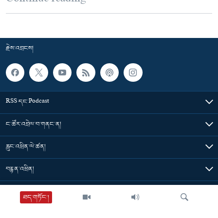
Continue reading
རྗེས་འབྲངས།
RSS དང་Podcast
ང་ཚོར་འབྲེལ་བ་གནང་ན།
རླུང་འཕྲིན་ལེ་ཚན།
བརྙན་འཕྲིན།
གསར་འགྱུར་ཁག
ཐད་གཏོང་།
དེ་མིན་དྲ་འབྲེལ།