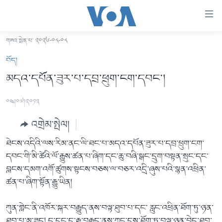
ངོ་
འཕྲད་
བདེ་
གཟའ་སྤེན་པ་ ༢༠༢༦-༠༨-༠༨
བའི་
བོད།
བོད།
དྲ་
མདུན་ངོས།
མདའ་དཔོན་ཟུར་པ་དབྲ་ཕྲུག་ངག་དབང་།
འབྲེལ།
ཨ་རི།
གཞུང་
༠༤།༠༧།༢༠༡༣
དངོས་
རྒྱ་ནག
ལ་
འགྲེམ་སྤེལ།
འཛམ་གླིང་།
ཐད་
བསྐྱོད།
ཐེངས་འདིའི་ལས་རིམ་ནང་ལི་ཐང་པ་མདའ་དཔོན་ཟུར་པ་དབྲ་ཕྲུག་ངག་
ཧི་མ་ལ་ཡ།
དཀར་
དབང་གི་མི་ཚེའི་ལོ་རྒྱུས་ཚན་པ་ཞིག་དང་ཆུ་བཞི་སྒང་དྲུག་བསྟན་སྲུང་དང་
བརྙན་འཕྲིན།
ཆག་
བླངས་དམག་འགོ་ཚུགས་སྟངས་བཅས་ལ་བཅར་འདྲི་ཞུས་པའི་སྙན་འཕྲིན་
ལ་
རླུང་འཕྲིན།
ཚན་པ་ཞིག་སྟོན་རྒྱུ་ཡིན།
ཀུན་གླེང་གསར་འགྱུར།
ཐད་
གསར་འགོད་རང་དབང་།
བསྐྱོད།
ཀུན་གླེང་།
སྔ་དྲོའི་གསར་འགྱུར།
ཀུན་གླེང་ནི་འཁོར་སྐར་བརྒྱུད་ནས་བལྟ་ཐུབ་པ་དང་ རླུང་འཕྲིན་ཐོག་ཏུ་ཉན་
ཐད་
དྲ་སྣང་གི་བོད།
དགོང་དྲོའི་གསར་འགྱུར།
ཐུབ་པ་མ་ཟད། ད་དུང་དྲ་རྒྱ་བརྒྱུད་ནས་ཀྱང་དུས་ཐོག་ཏུ་བལྟ་ཉན་བྱེད་ཐུབ་