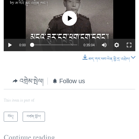
by
ཨ་རིའི་རླུང་འཕྲིན་ཁང་།
No media source currently available
0:00
0:35:04
ཐད་ཀར་ཕབ་ལེན་གྱི་དྲ་འབྲེལ།
འགྲེམ་སྤེལ།
Follow us
This item is part of
བོད།
བཙན་བྱོལ།