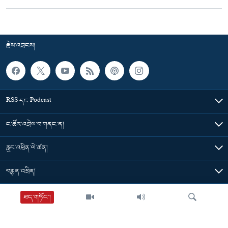
རྗེས་འབྲངས།
RSS དང་Podcast
ང་ཚོར་འབྲེལ་བ་གནང་ན།
རླུང་འཕྲིན་ལེ་ཚན།
བརྙན་འཕྲིན།
གསར་འགྱུར་ཁག
ཐད་གཏོང་།
ཀུན་གླེང་།
དེ་མིན་དྲ་འབྲེལ།
ཀུན་གླེང་བརྙན་འཕྲིན་ཐད་གཏོང་། MC08