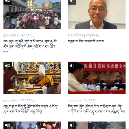
ཟླ་བ་གཉིས་པ། ༡༡།༢༠༢༥
ཟླ་བ་གཉིས་པ། ༠༦།༢༠༢༥
བལ་ཡུལ་དུ་སྐུའི་གཅེན་པོ་བཀའ་ཟུར་རྒྱ་ལོ་
བཀྲས་མཐོང་དབང་བོ་ལགས།
དོན་གྲུབ་མཆོག་གི་ཆེད་མཆོད་འབུལ་སྨོན་
ལམ།
ཟླ་བ་གཉིས་པ། ༠༦།༢༠༢༥
ཟླ་བ་དང་པོ། ༢༥།༢༠༢༥
གཡུང་དྲུང་བོན་གྱི་སློབ་དཔོན་བསྟན་འཛིན་
བོད་རང་སྐྱོང་ལྗོངས་མི་མང་སྲིད་གཞུང་་གི་་
རྣམ་དག་རིན་པོ་ཆེའི་བརྒྱ་སྟོན།
འགོ་ཁྲིད་ལ་འཕོ་འགྱུར་བཏང་བར་དཔྱད་ཞིབ།