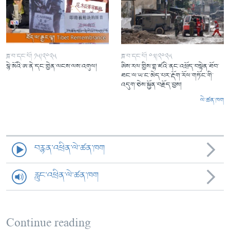
ཟླ་བ་དང་པོ། ༡༥།༢༠༢༥
ཟླ་བ་དང་པོ། ༠༣།༢༠༢༥
སྙེ་མོའི་ཨ་ནེ་དང་གྱེན་ལངས་ལས་འགུལ།
ཨིས་རལ་གྱིས་གྷ་ཛའི་ནང་འཕྲོད་བསྟེན་ཐོབ་
ཐང་ལ་ཡ་ང་མེད་པར་རྡོག་རོལ་གཏོང་གི་
འདུག་ཅེས་སྐྱོན་བརྗོད་བྱས།
ལེ་ཚན་ཁག
བརྙན་འཕྲིན་ལེ་ཚན་ཁག
རླུང་འཕྲིན་ལེ་ཚན་ཁག
Continue reading