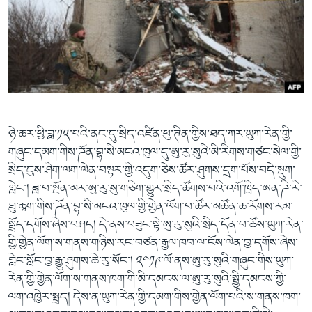
ཉེ་ཆར་ཕྱི་ཟླ་༡༢་པའི་ནང་དུ་སྲིད་འཛིན་ཕུ་ཊིན་གྱིས་ཐད་ཀར་ཡུཀ་རེན་གྱི་
གཞུང་དམག་གིས་ཌོན་བྷ་སི་མངའ་ཁུལ་དུ་ཨུ་རུ་སུའི་མི་རིགས་གཙང་སེལ་གྱི་
སྲིད་ཇུས་ཤིག་ལག་ལེན་བསྟར་གྱི་འདུག་ཅེས་ཚོར་ཤུགས་དྲག་པོས་བདེ་སྡུག་
གླེང་། ཟླ་བ་སྔོན་མར་ཨུ་རུ་སུ་གཅིག་གྱུར་སྲིད་ཚོགས་པའི་འགོ་ཁྲིད་ཨན་ཌི་རི་
ཐུ་ཆཱག་གིས་ཌོན་བྷ་སི་མངའ་ཁུལ་གྱི་གྱེན་ལོག་པ་ཚོར་མཚོན་ཆ་རོགས་རམ་
སྤྲོད་དགོས་ཞེས་བཤད། དེ་ནས་བཟུང་སྟེ་ཨུ་རུ་སུའི་སྲིད་དོན་པ་ཚོས་ཡུཀ་རེན་
གྱི་གྱེན་ལོག་ས་གནས་གཉིས་རང་བཙན་རྒྱལ་ཁབ་ལ་ངོས་ལེན་བྱ་དགོས་ཞེས་
གླེང་སློང་བྱ་རྒྱུ་ཤུགས་ཆེ་རུ་སོང་། ༢༠༡༩་ལོ་ནས་ཨུ་རུ་སུའི་གཞུང་གིས་ཡུཀ་
རེན་གྱི་གྱེན་ལོག་ས་གནས་ཁག་གི་མི་དམངས་ལ་ཨུ་རུ་སུའི་སྤྱི་དམངས་ཀྱི་
ལག་འཁྱེར་སྤྲད། དེས་ན་ཡུཀ་རེན་གྱི་དམག་གིས་གྱེན་ལོག་པའི་ས་གནས་ཁག་