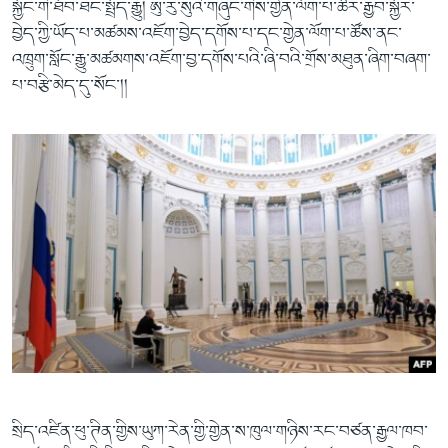
སྐྱོང་གི་ཐོབ་ཐང་སྤྲོད་རྒྱུ། ཨུ་རུ་སུའི་གཞུང་གིས་གྱེན་ལོག་པ་ཚོར་རྒྱབ་སྐྱོར་
བྱེད་ཀྱི་ཡོད་པ་མཚམས་འཇོག་བྱེད་དགོས་པ་དང་གྱེན་ལོག་པ་ཚོས་ནང་
འཁྲུག་སློང་རྒྱུ་མཚམགས་འཇོག་བྱ་དགོས་པའི་ཞི་བའི་གྲོས་མཐུན་ཞིག་བཞག་
པ་བརྩི་མེད་དུ་སོང་།།
སྲིད་འཛིན་ཕུ་ཊིན་གྱིས་ཡུཀ་རེན་གྱི་གྱེན་ས་ཁུལ་གཉིས་རང་བཙན་རྒྱལ་ཁབ་