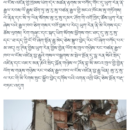
ལ་ངོས་འཛིན་གྱི་ཁྲིམས་ཡིག་དེར་མཚན་རྟགས་མ་བཀོད་གོང་དུ་ཡུཀ་རེན་ནི་
རྒྱལ་རབས་ལོ་རྒྱུས་ཐོག་ཏུ་ཨུ་རུ་སུ་བཙན་རྒྱལ་གྱི་མངའ་ཁོངས་སུ་གཏོགས།
ལེ་ནིན་དང་སི་ཏ་ལིན་སོགས་ཨུ་རུ་སུ་དམར་ཤོག་གི་འགོ་ཁྲིད་ཚོས་ཡུཀ་རེན་
ཞེས་པའི་རྒྱལ་ཁབ་ཅིག་གསར་བཟོ་བྱས་པ་རེད། ཡུཀ་རེན་ནི་མི་རིགས་དང་
ཆོས་ལུགས། རིག་གཞུང་དང་སྐད་ཡིག་སོགས་ཕྱོགས་གང་ཐད་དུ་ཨུ་རུ་སུ་
དང་་ཐ་དད་ཀྱི་ངོ་བོ་ཞིག་སྟོན་རྒྱུ་མེད་ཅེས་སྒྲུབ་བྱེད་རིང་པོ་ཞིག་བཀོད་པར་
མ་ཟད། ཕུ་ཊིན་གྱིས་ཡུཀ་རེན་གྱིས་གྱེན་ལོག་ས་ཁུལ་གཉིས་རང་བཙན་རྒྱལ་
ཁབ་ལ་ངོས་འཛིན་བྱ་རྒྱུའི་གསལ་བསྒྲགས་མ་སྤེལ་སྔོན་དུ་ཧྥ་རན་སིའི་སྲིད་
འཛིན་དང་འཇར་མན་ཎིའི་སྲིད་བློན་གཉིས་ལ་ཌོན་བྷ་སི་མངའ་ཁུལ་གྱི་གྱེན་
ལོག་ས་གནས་གཉིས་རང་བཙན་རྒྱལ་ཁབ་ལ་ངོས་འཛིན་བྱ་རྒྱུ་ཡིན། ཨུ་རུ་སུ་
ལ་རང་གི་མི་རིགས་སྲུང་སྐྱོབ་བྱེད་དགོས་པའི་འགན་འཁྲི་ཡོད་ཅེས་སྔོན་བརྡ་
བཏང་འདུག