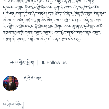
ལ་དཔུང་འཇུག་བྱས་ནས་དམག་འཁྲུག་བརྒྱབ་ན་ཨུ་རུ་སུས་རང་གི་སྤྱི་
དམངས་ལ་སྲུང་སྐྱོབ་བྱེད་ཀྱི་ཡོད་ཅེས་ཡུཀ་རེན་ལ་བཙན་འཛུལ་བྱེད་ཆོག་
པའི་ལན་ཁག་དཀྲི་ས་ཞིག་བཙལ། ད་སྔ་སྲིད་འཛིན་ཕུ་ཊིན་གྱིས་ཡུཀ་རེན་རྒྱལ་
ཡོངས་ལ་བཙན་འཛུལ་བྱ་རྒྱུ་ཡིན་མིན་གསལ་བཀྲོལ་མ་བྱུང་། འོན་ཀྱང་ཡུཀ་
རེན་གྱི་ཤར་ཕྱོགས་དང་ལྷོ་ཕྱོགས། བྱང་ཕྱོགས་བཅས་སུ་ཨུ་རུ་སུའི་སྐམ་མཚོ་
གནམ་གསུམ་གྱི་དམག་དཔུང་འབུམ་༡་དང་ཕྱེད་ཀ་ཙམ་བཀྲམ་ནས་དཔུང་
འཇུག་གི་དམག་གྲ་བསྒྲིགས་ཡོད་པའི་གནས་ཚུལ་ཐོན་འདུག
འགྲེམ་སྤེལ།
Follow us
རྡོ་རྗེ་ཚེ་བརྟན།
འབྲེལ་ཡོད།