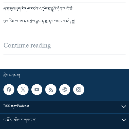
ཨུ་རུ་སུས་ཡུཀ་རེན་ལ་བཙན་འཛུལ་བྱ་རྒྱུའི་ཉེན་ཁ་ཇེ་ཆེ།
ཡུཀ་རེན་ལ་བཙན་འཛུལ་བྱུང་ན་རྒྱ་ནག་ལའང་གནོད་རྒྱུ།
Continue reading
རྗེས་འབྲངས།
RSS དང་Podcast
ང་ཚོར་འབྲེལ་བ་གནང་ན།