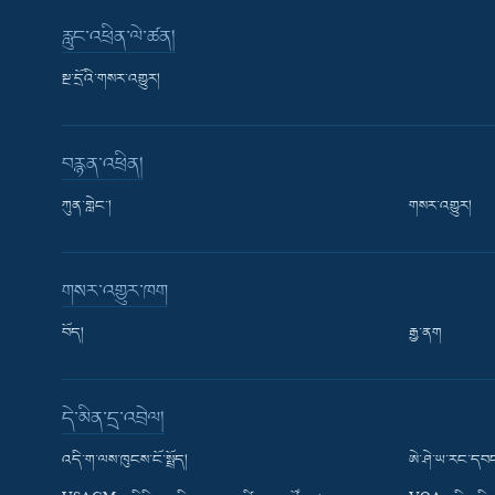
རླུང་འཕྲིན་ལེ་ཚན།
སྔ་དྲོའི་གསར་འགྱུར།
བརྙན་འཕྲིན།
ཀུན་གླེང་།
གསར་འགྱུར།
གསར་འགྱུར་ཁག
བོད།
རྒྱ་ནག
Learning English
དེ་མིན་དྲ་འབྲེལ།
རྗེས་འབྲངས།
འདི་ག་ལས་ཁུངས་ངོ་སྤྲོད།
ཨེ་ཤེ་ཡ་རང་དབང