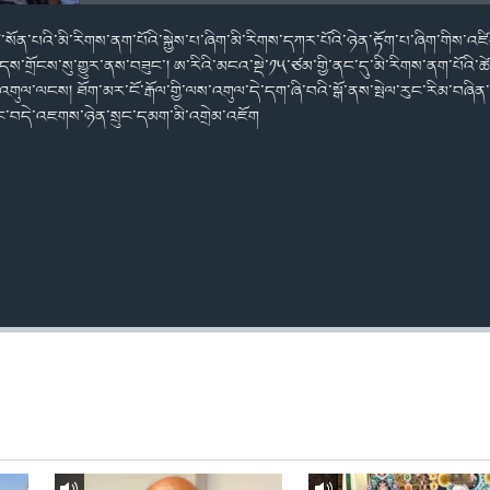
་སོན་པའི་མི་རིགས་ནག་པོའི་སྐྱེས་པ་ཞིག་མི་རིགས་དཀར་པོའི་ཉེན་རྟོག་པ་ཞིག་གིས་འ
འདས་གྲོངས་སུ་གྱུར་ནས་བཟུང་། ཨ་རིའི་མངའ་སྡེ་༡༥་ཙམ་གྱི་ནང་དུ་མི་རིགས་ནག་པོའི་ཚ
་འགུལ་ལངས། ཐོག་མར་ངོ་རྒོལ་གྱི་ལས་འགུལ་དེ་དག་ཞི་བའི་སྒོ་ནས་སྤེལ་རུང་རིམ་བཞིན
ལ་ནང་བདེ་འཇགས་ཉེན་སྲུང་དམག་མི་འགྲེམ་འཇོག