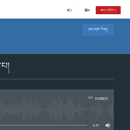
ཐད་གཏོང་།
མངགས་ལེན།
་པ།
EMBED
e
5:47