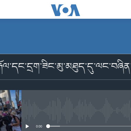
མངགས་ལེན།
རྒོལ་དང་དྲག་ཟིང་མུ་མཐུད་དུ་ལང་བཞིན
མངགས་ལེན།
No media source currently availabl
0:00