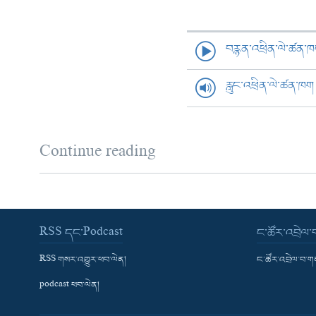
བརྙན་འཕྲིན་ལེ་ཚན་
རླུང་འཕྲིན་ལེ་ཚན་ཁག
Continue reading
RSS དང་Podcast
ང་ཚོར་འབྲེལ
RSS གསར་འགྱུར་ཕབ་ལེན།
ང་ཚོར་འབྲེལ་བ་
podcast ཕབ་ལེན།