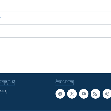
ཁག
་བ་གནང་ན།
རྗེས་འབྲངས།
གནང་ན།