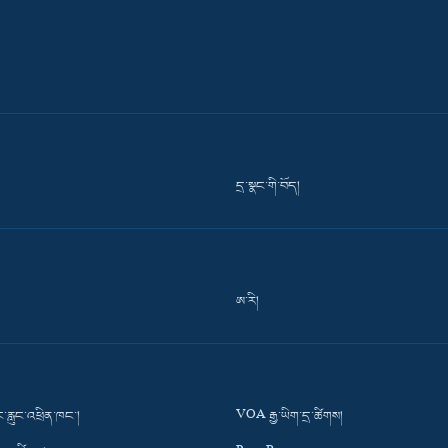
དྲ་སྣང་གི་བོད།
ཨ་རི།
་རླུང་འཕྲིན་ཁང་།
VOA རྒྱ་ཡིག་དྲ་ཚིགས།