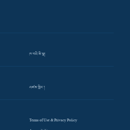
ཁ་བའི་མི་སྣ།
འཛམ་གླིང་།
Terms of Use & Privacy Policy