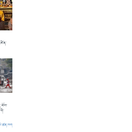
འཛིན་
་ཐོབ་
གི་
ལེ་ཚན་ཁག