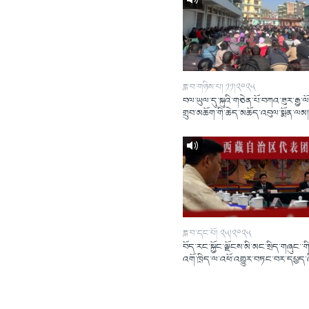
ཟླ་བ་གཉིས་པ། ༡༡།༢༠༢༥
བལ་ཡུལ་དུ་སྐུའི་གཅེན་པོ་བཀའ་ཟུར་རྒྱ་ལ
གྲུབ་མཆོག་གི་ཆེད་མཆོད་འབུལ་སྨོན་ལམ
ཟླ་བ་དང་པོ། ༢༥།༢༠༢༥
བོད་རང་སྐྱོང་ལྗོངས་མི་མང་སྲིད་གཞུང་་གི
འགོ་ཁྲིད་ལ་འཕོ་འགྱུར་བཏང་བར་དཔྱད་