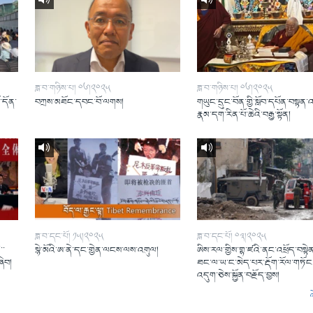
ཟླ་བ་གཉིས་པ། ༠༦།༢༠༢༥
ཟླ་བ་གཉིས་པ། ༠༦།༢༠༢༥
ོ་དོན་
བཀྲས་མཐོང་དབང་བོ་ལགས།
གཡུང་དྲུང་བོན་གྱི་སློབ་དཔོན་བསྟན་
།
རྣམ་དག་རིན་པོ་ཆེའི་བརྒྱ་སྟོན།
ཟླ་བ་དང་པོ། ༡༥།༢༠༢༥
ཟླ་བ་དང་པོ། ༠༣།༢༠༢༥
་་
སྙེ་མོའི་ཨ་ནེ་དང་གྱེན་ལངས་ལས་འགུལ།
ཨིས་རལ་གྱིས་གྷ་ཛའི་ནང་འཕྲོད་བསྟེན
ཞིབ།
ཐང་ལ་ཡ་ང་མེད་པར་རྡོག་རོལ་གཏོང་
འདུག་ཅེས་སྐྱོན་བརྗོད་བྱས།