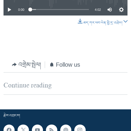
0:00
4:02
ཐད་ཀར་ཕབ་ལེན་གྱི་དྲ་འབྲེལ།
འགྲེམ་སྤེལ།
Follow us
Continue reading
རྗེས་འབྲངས།