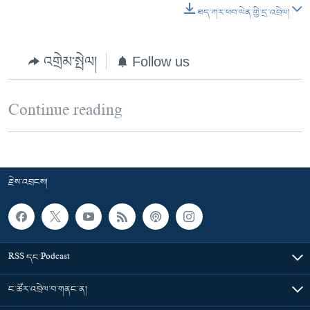
ཐད་ཀར་ཕབ་ལེན་གྱི་དྲ་འབྲེལ།
འགྲེམ་སྤེལ།
Follow us
Continue reading
རྗེས་འབྲངས།
RSS དང་Podcast
ང་ཚོར་འབྲེལ་བ་གནང་ན།