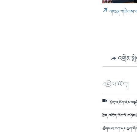
གསན་གཟིགས་
འགྲེམ་སྤ
འབྲེལ་ཡོད།
སྲིད་འཛིན་འོས་བསྡུ
སྲིད་འཛིན་འོས་མི་གཉིས
ཚོགས་པ་ཁག་༥༠་ལྷག་གིས