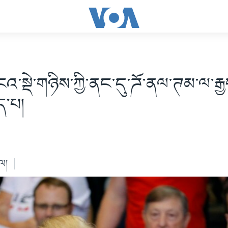
འ་སྡེ་གཉིས་ཀྱི་ནང་དུ་ཌོ་ནལ་ཊམ་ལ་རྒྱབ
ད་པ།
ེལ།