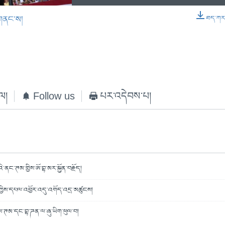
གནང་ས།
ཐད་ཀར་ཕ
EMBED
ེལ།
Follow us
པར་འདེབས་པ།
འི་ནང་ཊམ་གྱིས་ཨོ་བྷ་མར་སྐྱོན་བརྗོད།
་ཀྱིས་དཔལ་འབྱོར་འདུ་འགོད་འདྲ་མཚུངས།
་ཊམ་དང་བྷ་ཌན་ལ་ཞུ་ཡིག་ཕུལ་བ།