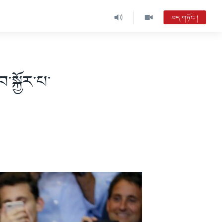
ཐད་གཏོང་།
་སྐྱོར་པ་