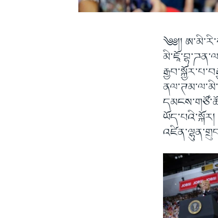
༄༅།། ཨ་མི་རི
མི་ཇཱོ་བྷ་ཌན
རྒྱབ་སྐྱོར་པ་
ནལ་ཊམ་ལ་མི་མ
དམངས་གཙོ་ཚོག
ཡོད་པའི་སྐོ
འཛིན་ལྷུན་གྲུ