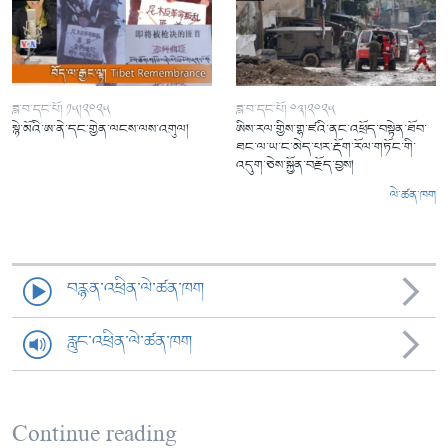
ཟླ་བ་དང་པོ། ༡༥།༢༠༢༥
ཟླ་བ་དང་པོ། ༠༣།༢༠༢༥
སྙེ་མོའི་ཨ་ནེ་དང་གྱེན་ལངས་ལས་འགུལ།
ཨིས་རལ་གྱིས་གྷ་ཛའི་ནང་འཕྲོད་བསྟེན་ཐོབ་
ཐང་ལ་ཡ་ང་མེད་པར་རྡོག་རོལ་གཏོང་གི་
འདུག་ཅེས་སྐྱོན་བརྗོད་བྱས།
ལེ་ཚན་ཁག
བརྙན་འཕྲིན་ལེ་ཚན་ཁག
རླུང་འཕྲིན་ལེ་ཚན་ཁག
Continue reading