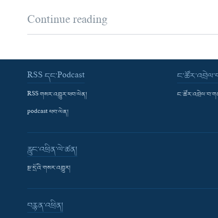
Continue reading
RSS དང་Podcast
ང་ཚོར་འབྲེལ
RSS གསར་འགྱུར་ཕབ་ལེན།
ང་ཚོར་འབྲེལ་བ་
podcast ཕབ་ལེན།
རླུང་འཕྲིན་ལེ་ཚན།
སྔ་དྲོའི་གསར་འགྱུར།
བརྙན་འཕྲིན།