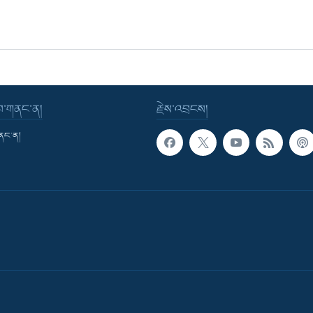
་བ་གནང་ན།
རྗེས་འབྲངས།
གནང་ན།