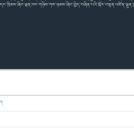
ོང་དང་ཁྲིམས་ཞིབ་ལྷན་ཁང་གཉིས་ཀས་ཉམས་ཞིབ་བྱེད་བཞིན་པའི་སྐོར་བསྟན་འཛིན་ལྷུན་གྲ
ཁག