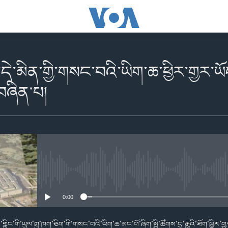
དེ་མིན་གྱི་གསང་བའི་ཡིག་ཆ་ཕྱིར་གྱར་ཡོད
བཞིན་པ།
No media source currently availabl
0:00
ླིང་གི་ཡུལ་གྲུ་ཁག་ཅིག་གི་གསང་བའི་ཡིག་ཆ་མང་པོ་ཞིག་སྤྱི་ཚོགས་དྲ་རྒྱའི་ཐོག་ཕྱིར་གྱ