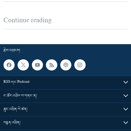
Continue reading
རྗེས་འབྲངས།
RSS དང་Podcast
ང་ཚོར་འབྲེལ་བ་གནང་ན།
རླུང་འཕྲིན་ལེ་ཚན།
བརྙན་འཕྲིན།