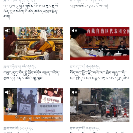
ཟླ་བ་གཉིས་པ། ༡༡།༢༠༢༥
ཟླ་བ་གཉིས་པ། ༠༦།༢༠༢༥
བལ་ཡུལ་དུ་སྐུའི་གཅེན་པོ་བཀའ་ཟུར་རྒྱ་ལོ་
བཀྲས་མཐོང་དབང་བོ་ལགས།
དོན་གྲུབ་མཆོག་གི་ཆེད་མཆོད་འབུལ་སྨོན་
ལམ།
ཟླ་བ་གཉིས་པ། ༠༦།༢༠༢༥
ཟླ་བ་དང་པོ། ༢༥།༢༠༢༥
གཡུང་དྲུང་བོན་གྱི་སློབ་དཔོན་བསྟན་འཛིན་
བོད་རང་སྐྱོང་ལྗོངས་མི་མང་སྲིད་གཞུང་་གི་་
རྣམ་དག་རིན་པོ་ཆེའི་བརྒྱ་སྟོན།
འགོ་ཁྲིད་ལ་འཕོ་འགྱུར་བཏང་བར་དཔྱད་ཞིབ།
ཟླ་བ་དང་པོ། ༡༥།༢༠༢༥
ཟླ་བ་དང་པོ། ༠༣།༢༠༢༥