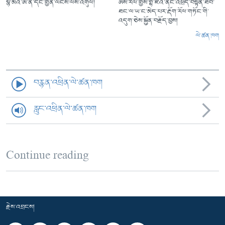
སྙེ་མོའི་ཨ་ནེ་དང་གྱེན་ལངས་ལས་འགུལ།
ཨིས་རལ་གྱིས་གྷ་ཛའི་ནང་འཕྲོད་བསྟེན་ཐོབ་
ཐང་ལ་ཡ་ང་མེད་པར་རྡོག་རོལ་གཏོང་གི་
འདུག་ཅེས་སྐྱོན་བརྗོད་བྱས།
ལེ་ཚན་ཁག
བརྙན་འཕྲིན་ལེ་ཚན་ཁག
རླུང་འཕྲིན་ལེ་ཚན་ཁག
Continue reading
རྗེས་འབྲངས།