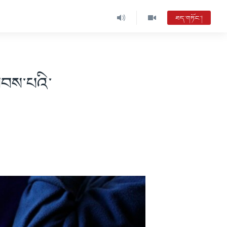
ཐད་གཏོང་།
བས་པའི་