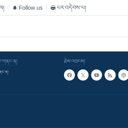
ེལ།
Follow us
པར་འདེབས་པ།
་བ་གནང་ན།
རྗེས་འབྲངས།
གནང་ན།