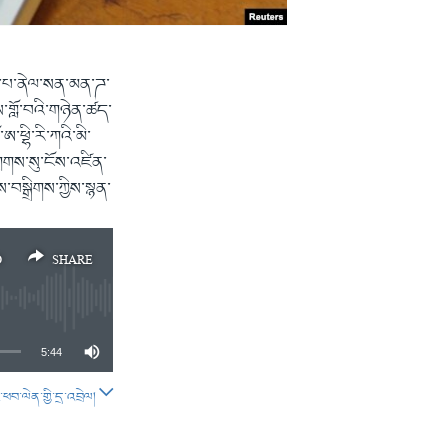
ཟུར་པ་ནེལ་སན་མན་ཌ་
་གློ་བའི་གཉེན་ཚད་
ཕྷི་རི་ཀའི་མི་
ྲགས་སུ་ངོས་འཛིན་
་བསྒྲིགས་ཀྱིས་སྙན་
D
SHARE
5:44
བ་ལེན་གྱི་དྲ་འབྲེལ།
SHARE