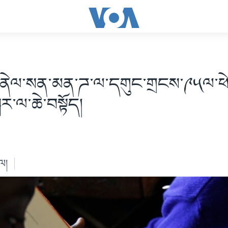
་ནེལ་སན་མན་ཌ་ལ་དགུང་གྲངས་༩༥ལ་ཕེ
ྐར་ལ་ཆེ་བསྟོད།
ེལ།