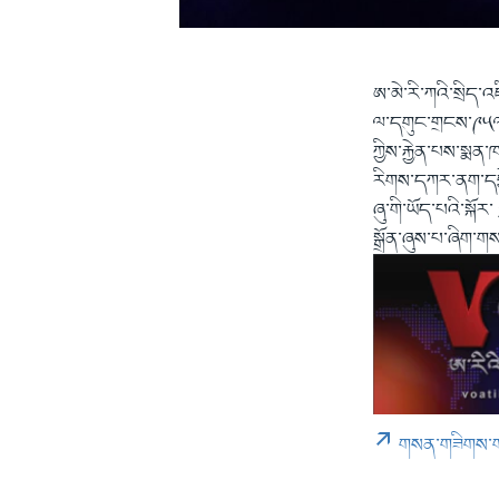
ཨ་མེ་རི་ཀའི་སྲིད་
ལ་དགུང་གྲངས་༩༥ལ་
ཀྱིས་རྐྱེན་པས་སྨན
རིགས་དཀར་ནག་དབྱེ
ཞུ་གི་ཡོད་པའི་སྐོ
སྒྲོན་ཞུས་པ་ཞིག་གས
གསན་གཟིགས་