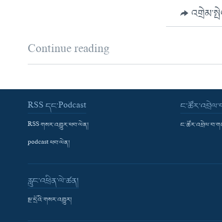
འགྲེམ་སྤ
Continue reading
RSS དང་Podcast
ང་ཚོར་འབྲེལ
RSS གསར་འགྱུར་ཕབ་ལེན།
ང་ཚོར་འབྲེལ་བ་
podcast ཕབ་ལེན།
རླུང་འཕྲིན་ལེ་ཚན།
སྔ་དྲོའི་གསར་འགྱུར།