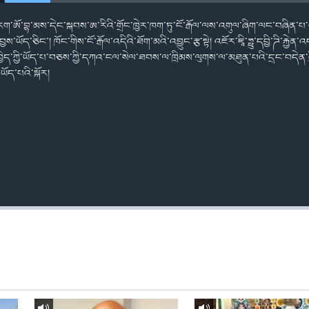
་རག་ཨོ་བྷ་མས་དེང་སྐབས་ཨ་རིའི་གྲོང་ཁྱེར་ཁག་ཏུ་ངོ་རྒོལ་ལས་འགུལ་ཞིག་ལང་བཞིན་པ་
་བྱས་ཡོད་ཅིང་། ཁོང་གིས་ངོ་རྒོལ་འདིའི་ཐོག་མའི་འབྱུང་རྩ་སྟེ། འཇོར་ཇཱི་ཧྥུ་དབྱི་ཌི་རྐྱེ
ྱེད་ཀྱི་ཡོད་པ་བཅས་ཀྱི་དཀའ་ངལ་སེལ་ཐབས་ལ་ཁྲིམས་ལུགས་ལ་མཐུན་པའི་དྲང་བདེན་གྱ
ོད་པའི་སྐོར།