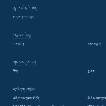
རླུང་འཕྲིན་ལེ་ཚན།
སྔ་དྲོའི་གསར་འགྱུར།
བརྙན་འཕྲིན།
ཀུན་གླེང་།
གསར་འགྱུར།
གསར་འགྱུར་ཁག
བོད།
རྒྱ་ནག
Learning English
དེ་མིན་དྲ་འབྲེལ།
རྗེས་འབྲངས།
འདི་ག་ལས་ཁུངས་ངོ་སྤྲོད།
ཨེ་ཤེ་ཡ་རང་དབང