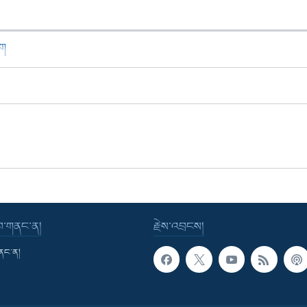
ཁག
་བ་གནང་ན།
རྗེས་འབྲངས།
གནང་ན།