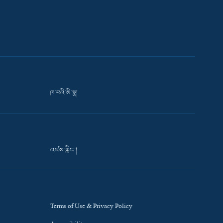
ཁ་བའི་མི་སྣ།
འཛམ་གླིང་།
Terms of Use & Privacy Policy