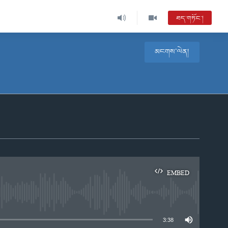
ཐད་གཏོང་།
མངགས་ལེན།
ཀུན་གླེང་ཐད་གཏོང་།
ཀུན་གླེང་བརྙན་འཕྲིན་ཐད་གཏོང་། MC08
སྔ་དྲོའི་རླུང་འཕྲིན།
ཨ་རིའི་རླུང་འཕྲིན་ཁང་གི་ལས་རིམ།
EMBED
e
3:38