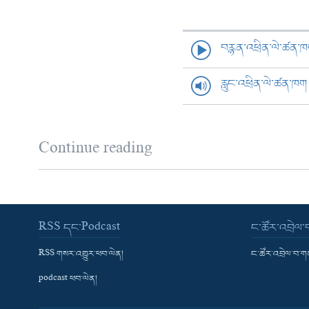
བརྙན་འཕྲིན་ལེ་ཚན་
རླུང་འཕྲིན་ལེ་ཚན་ཁག
Continue reading
RSS དང་Podcast
ང་ཚོར་འབྲེལ
RSS གསར་འགྱུར་ཕབ་ལེན།
ང་ཚོར་འབྲེལ་བ་
podcast ཕབ་ལེན།