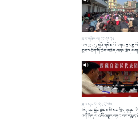
ཟླ་བ་གཉིས་པ། ༡༡།༢༠༢༥
བལ་ཡུལ་དུ་སྐུའི་གཅེན་པོ་བཀའ་ཟུར་རྒྱ་ལ
གྲུབ་མཆོག་གི་ཆེད་མཆོད་འབུལ་སྨོན་ལམ
ཟླ་བ་དང་པོ། ༢༥།༢༠༢༥
བོད་རང་སྐྱོང་ལྗོངས་མི་མང་སྲིད་གཞུང་་གི
འགོ་ཁྲིད་ལ་འཕོ་འགྱུར་བཏང་བར་དཔྱད་