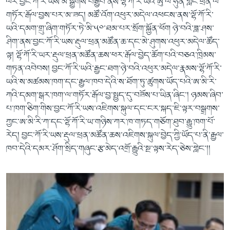
ལོར་བྱང་ཀོ་རི་ཡས་མེ་སྒྱོགས་བརྒྱབ་ནས་ལྷོ་ཀོ་རི་ཡའི་ཨུ་ལེ་ཧུན་གླིང་ཕྲན་ལ་
གཏོར་རྒོལ་བྱས་པར་མ་ཟད། མཚོ་འོག་འཕུར་མདེལ་འཕངས་ནས་ལྷོ་ཀོ་རི་
ཡའི་དམག་གྲུ་ཞིག་གཏོར་ཏེ་མི་༥༠་ཐམ་པར་སྲོག་སྐྱོན་ཕོག ཉེ་བའི་ཟླ་ཤས་
ཤིག་ནས་བྱང་ཀོ་རི་ཡས་རྡུལ་ཕྲན་མཚོན་ཆ་དང་མེ་ཤུགས་འཕུར་མདེལ་ཚོད་
ལྟ། ལྷོ་ཀོ་རི་ཡར་རྡུལ་ཕྲན་མཚོན་ཆས་ཕར་རྒོལ་བྱེད་ཆོག་པའི་བཅའ་ཁྲིམས་
གཏན་འབེབས། བྱང་ཀོ་རི་ཡའི་རྒྱང་ཐག་ཉེ་བའི་འཕུར་མདེལ་རྣམས་ལྷོ་ཀོ་རི་
ཡའི་ས་མཚམས་ཁག་དང་རྒྱལ་ཁབ་དེའི་ས་ཐོག་ཏུ་ཚུགས་ཡོད་པའི་ཨ་མི་རི་
ཀའི་དམག་སྒར་ཁག་ལ་གཏོར་རྒོལ་བྱ་སྤྱད་དུ་བཟོས་པ་ཡིན་ཞིང་། ཉམས་ཞིབ་
པ་ཁག་ཅིག་གིས་བྱང་ཀོ་རི་ཡས་འཇིགས་སྐུལ་དང་ངར་སྐད་ཇི་ལྟར་བསྒྲགས་
ཀྱང་ཨ་མི་རི་ཀ་དང་ལྷོ་ཀོ་རི་ཡ་གཉིས་ཀར་ཁ་གཏད་གཅོག་ཐུབ་རྒྱུ་ཁག་པོ་
རེད། བྱང་ཀོ་རི་ཡས་རྡུལ་ཕྲན་མཚོན་ཆས་འཇིགས་སྐུལ་བྱེད་ཀྱི་ཡོད་པ་ནི་རྒྱལ་
ཁབ་དེའི་དམར་ཤོག་སྲིད་གཞུང་རྩ་མེད་འགྲོ་རྒྱུའི་སྔ་ལྟས་རེད་ཅེས་གླེང་།།