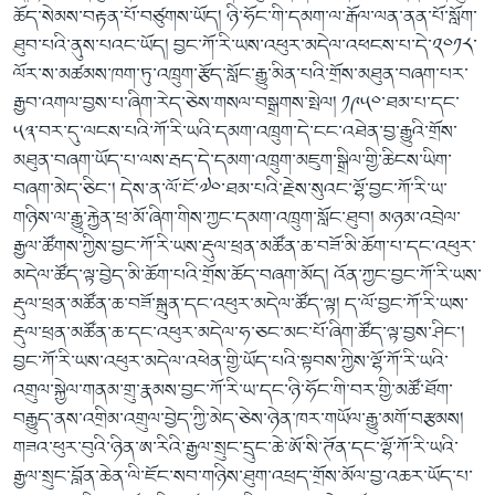
ཆོད་སེམས་བརྟན་པོ་བཙུགས་ཡོད། ཉི་ཧོང་གི་དམག་ལ་རྒོལ་ལན་ནན་པོ་སློག་
ཐུབ་པའི་ནུས་པའང་ཡོད། བྱང་ཀོ་རི་ཡས་འཕུར་མདེལ་འཕངས་པ་དེ་༢༠༡༨་
ལོར་ས་མཚམས་ཁག་ཏུ་འཁྲུག་རྩོད་སློང་རྒྱུ་མིན་པའི་གྲོས་མཐུན་བཞག་པར་
རྒྱབ་འགལ་བྱས་པ་ཞིག་རེད་ཅེས་གསལ་བསྒྲགས་སྤེལ། ༡༩༥༠་ཐམ་པ་དང་
༥༣་བར་དུ་ལངས་པའི་ཀོ་རི་ཡའི་དམག་འཁྲུག་དེ་ངང་འཐེན་བྱ་རྒྱུའི་གྲོས་
མཐུན་བཞག་ཡོད་པ་ལས་རྦད་དེ་དམག་འཁྲུག་མཇུག་སྒྲིལ་གྱི་ཆིངས་ཡིག་
བཞག་མེད་ཅིང་། དེས་ན་ལོ་ངོ་༧༠་ཐམ་པའི་རྗེས་སུའང་ལྷོ་བྱང་ཀོ་རི་ཡ་
གཉིས་ལ་རྒྱུ་རྐྱེན་ཕྲ་མོ་ཞིག་གིས་ཀྱང་དམག་འཁྲུག་སློང་ཐུབ། མཉམ་འབྲེལ་
རྒྱལ་ཚོགས་ཀྱིས་བྱང་ཀོ་རི་ཡས་རྡུལ་ཕྲན་མཚོན་ཆ་བཟོ་མི་ཆོག་པ་དང་འཕུར་
མདེལ་ཚོད་ལྟ་བྱེད་མི་ཆོག་པའི་གྲོས་ཆོད་བཞག་མོད། འོན་ཀྱང་བྱང་ཀོ་རི་ཡས་
རྡུལ་ཕྲན་མཚོན་ཆ་བཟོ་སྐྲུན་དང་འཕུར་མདེལ་ཚོད་ལྟ། ད་ལོ་བྱང་ཀོ་རི་ཡས་
རྡུལ་ཕྲན་མཚོན་ཆ་དང་འཕུར་མདེལ་ཧ་ཅང་མང་པོ་ཞིག་ཚོད་ལྟ་བྱས་ཤིང་།
བྱང་ཀོ་རི་ཡས་འཕུར་མདེལ་འཕེན་གྱི་ཡོད་པའི་སྟབས་ཀྱིས་ལྷོ་ཀོ་རི་ཡའི་
འགྲུལ་སྐྱེལ་གནམ་གྲུ་རྣམས་བྱང་ཀོ་རི་ཡ་དང་ཉི་ཧོང་གི་བར་གྱི་མཚོ་ཐོག་
བརྒྱུད་ནས་འགྲིམ་འགྲུལ་བྱེད་ཀྱི་མེད་ཅེས་ཉེན་ཁར་གཡོལ་རྒྱུ་མགོ་བརྩམས།
གཟའ་ཕུར་བུའི་ཉིན་ཨ་རིའི་རྒྱལ་སྲུང་དྲུང་ཆེ་ཨོ་སི་ཊོན་དང་ལྷོ་ཀོ་རི་ཡའི་
རྒྱལ་སྲུང་བློན་ཆེན་ལི་ཇོང་སབ་གཉིས་ཐུག་འཕྲད་གྲོས་མོལ་བྱ་འཆར་ཡོད་པ་