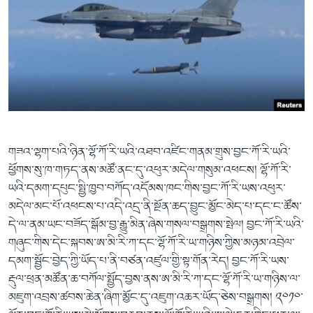
གཟའ་ལྷག་པའི་ཉིན་ལྷོ་ཀོ་རི་ཡའི་འཐབ་འཛིང་གནམ་གྲུས་བྱང་ཀོ་རི་ཡའི་
ཕྱོགས་སུ་ཁ་གཏད་ནས་མཚོ་ནང་དུ་འཕུར་མདེལ་གསུམ་འཕངས། ལྷོ་ཀོ་རི་
ཡའི་དམག་དཔུང་སྤྱི་ཁྱབ་བཀོད་འདོམས་ཁང་གིས་བྱང་ཀོ་རི་ཡས་འཕུར་
མདེལ་མང་པོ་འཕངས་པ་འདི་འདྲ་ནི་སྔོན་ཆད་བྱུང་མྱོང་མེད་པ་དང་ང་ཚོས་
དེ་ལ་ནམ་ཡང་བཟོད་སྒོམ་བྱ་རྒྱུ་མིན་ཞེས་གསལ་བསྒྲགས་སྤེལ། བྱང་ཀོ་རི་ཡའི་
གཞུང་གིས་དེང་སྐབས་ཨ་མི་རི་ཀ་དང་ལྷོ་ཀོ་རི་ཡ་གཉིས་ཀྱིས་མཉམ་འབྲེལ་
དམག་སྦྱོང་བྱེད་ཀྱི་ཡོད་པ་ནི་བཙན་འཛུལ་གྱི་སྟ་གོན་རེད། བྱང་ཀོ་རི་ཡས་
རྡུལ་ཕྲན་མཚོན་ཆ་བཀོལ་སྤྱོད་བྱས་ནས་ཨ་མི་རི་ཀ་དང་ལྷོ་ཀོ་རི་ཡ་གཉིས་ལ་
མཇུག་འབྲས་ཚབས་ཆེན་ཞིག་མྱོང་དུ་འཇུག་འཆར་ཡོད་ཅེས་བསྒྲགས། ༢༠༡༠་