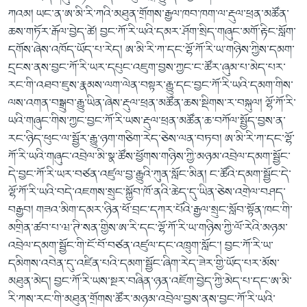
ཀའམ། ཡང་ན་ཨ་མི་རི་ཀའི་མཐུན་གྲོགས་རྒྱལ་ཁབ་ཁག་ལ་རྡུལ་ཕྲན་མཚོན་
ཆས་གཏོར་རྒོལ་བྱེད་ཚེ། བྱང་ཀོ་རི་ཡའི་དམར་ཤོག་སྲིད་གཞུང་མགོ་རྟིང་སློག་
དགོས་ཞེས་འཁོད་ཡོད་པ་རེད། ཨ་མི་རི་ཀ་དང་ལྷོ་ཀོ་རི་ཡ་གཉིས་ཀྱིས་དམག་
དྲངས་ནས་བྱང་ཀོ་རི་ཡར་དཔུང་འཇུག་བྱས་ཀྱང་ང་ཚོར་ཞུམ་པ་མེད་པར་
རང་གི་འཐབ་ཇུས་རྣམས་ལག་ལེན་བསྟར་རྒྱུ་དང་བྱང་ཀོ་རི་ཡའི་དམག་གིས་
ལས་འགན་བསྒྲུབ་རྒྱུ་ཡིན་ཞེས་རྡུལ་ཕྲན་མཚོན་ཆས་སྡིགས་ར་བསྐུལ། ལྷོ་ཀོ་རི་
ཡའི་གཞུང་གིས་ཀྱང་བྱང་ཀོ་རི་ཡས་རྡུལ་ཕྲན་མཚོན་ཆ་བཀོལ་སྤྱོད་བྱས་ན་
རང་ཉིད་ཕུང་ལ་སྦྱོར་རྒྱུ་ཉག་གཅིག་རེད་ཅེས་ལན་བཏབ། ཨ་མི་རི་ཀ་དང་ལྷོ་
ཀོ་རི་ཡའི་གཞུང་འབྲེལ་མི་སྣ་ཚོས་ཕྱོགས་གཉིས་ཀྱི་མཉམ་འབྲེལ་དམག་སྦྱོང་
དེ་བྱང་ཀོ་རི་ཡར་བཙན་འཛུལ་བྱ་རྒྱུའི་ཀུན་སློང་མིན། ང་ཚོའི་དམག་སྦྱོང་དེ་
ལྷོ་ཀོ་རི་ཡའི་བདེ་འཇགས་སྲུང་སྐྱོབ་ཁོ་ནའི་ཆེད་དུ་ཡིན་ཅེས་འགྲེལ་བཤད་
བརྒྱབ། གཟའ་མིག་དམར་ཉིན་ཕོ་བྲང་དཀར་པོའི་རྒྱལ་སྲུང་སློབ་སྟོན་ཁང་གི་
མགྲིན་ཚབ་པ་ཝ་ཊི་སན་གྱིས་ཨ་རི་དང་ལྷོ་ཀོ་རི་ཡ་གཉིས་ཀྱི་ལོ་རེའི་མཉམ་
འབྲེལ་དམག་སྦྱོང་གི་ངོ་བོ་བཙན་འཛུལ་དང་འཁྲུག་སློང་། བྱང་ཀོ་རི་ཡ་
དམིགས་འབེན་དུ་འཛིན་པའི་དམག་སྦྱོང་ཞིག་རེད་ཟེར་གྱི་ཡོད་པར་མོས་
མཐུན་མེད། བྱང་ཀོ་རི་ཡས་སྔར་བཞིན་ཉན་འཇོག་བྱེད་ཀྱི་མེད་པ་དང་ཨ་མི་
རི་ཀས་རང་གི་མཐུན་གྲོགས་ཚོར་མཉམ་འབྲེལ་བྱས་ནས་བྱང་ཀོ་རི་ཡའི་