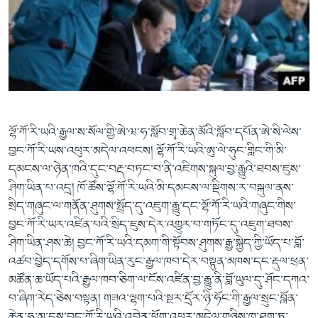
ལྷོ་ཀོ་རི་ཡའི་རྒྱལ་ས་སོལ་གྱི་ཨེ་ཝ་ཧ་སློབ་གྲྭ་ཆེན་མོའི་སློབ་དཔོན་ཨེ་སི་ལེས་
བྱང་ཀོ་རི་ཡས་འཕུར་མདེལ་འཕངས། ལྷོ་ཀོ་རི་ཡའི་ཨུ་ལེ་ཧུང་གླིང་གི་མི་
དམངས་ལ་ཉེན་ཁའི་དུང་བརྡ་བཏང་བ་ནི་འཇིགས་སྐུལ་བྱ་རྒྱུའི་ཐབས་ཇུས་
ཤིག་ཡིན་པ་འདྲ། ཁོ་ཚོས་ལྷོ་ཀོ་རི་ཡའི་མི་དམངས་ལ་སྡིགས་ར་བསྐུལ་ནས་
སྲིད་གཞུང་ལ་གནོན་ཤུགས་སྤྲོད་དུ་འཇུག་རྒྱུ་དང་ལྷོ་ཀོ་རི་ཡའི་གཞུང་གིས་
བྱང་ཀོ་རི་ཡར་འཛིན་པའི་སྲིད་ཇུས་དེར་འགྱུར་བ་གཏོང་དུ་འཇུག་ཐབས་
ཤིག་ཡིན་ཤས་ཆེ། བྱང་ཀོ་རི་ཡའི་དམག་གི་སྟོབས་ཤུགས་རྒྱ་སྐྱེད་ཀྱི་ཡོད་པ་བློ་
འཚབ་བྱེད་དགོས་པ་ཞིག་ཡིན་རུང་རྒྱལ་ཁབ་དེར་བསྟུན་མཁས་དང་རྡུལ་ཕྲན་
མཚོན་ཆ་ཡོད་པའི་རྒྱལ་ཁབ་ཅིག་ལ་ངོས་འཛིན་བྱ་རྒྱུ་ནི་བློ་ཡུལ་དུ་ཤོང་དཀའ་
བ་ཞིག་རེད་ཅེས་བསྟན། གཟའ་ལྷག་པའི་སྔར་དྲོར་ཉི་ཧོང་གི་རྒྱལ་སྲུང་བློན་
ཆེན་ཧ་མ་དྷས་བྱང་ཀོ་རི་ཡའི་འབེན་ཕོག་འཕུར་མདེལ་གཉིས་ཁ་ཐུག་ཏུ་