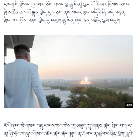
དམག་གི་སྟོབས་ཤུགས་གཅོག་ཐབས་བྱ་རྒྱུ་ཡིན། བྱང་ཀོ་རི་ཡར་ཁྲིམས་འགལ་
གྱི་མཚོན་ཆ་བཟོ་སྐྲུན་བྱེད་དུ་བཅུག་ནས་མངའ་ཁུལ་འདིའི་ཞི་བདེ་བརྟན་
ལྷིང་ལ་གཏོར་བརླག་བྱེད་དུ་འཇུག་རྒྱུ་མིན་ཞེས་ནན་བརྗོད་བྱས་འདུག
རོ་ཡེ་ཊར་སི་གསར་འགྱུར་ལས་ཁང་གིས་མུ་མཐུད་དུ་གནས་ཚུལ་སྤེལ་བ་ལྟར་
ན། ཉི་ཧོང་གཞུང་གིས་ང་ཚོར་ཚུར་རྒོལ་བྱུང་ན་རྒོལ་ལན་ཚུལ་བཞིན་སློག་རྒྱུའི་