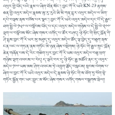
འཕུར་གྱི་ཡོད་པའི་རྣམ་པ་ཞིག་ཐོན་སོང་། བྱང་ཀོ་རི་ཡའི་KN-23་རྟགས་
ཅན་གྱི་འཕུར་མདེལ་རྣམས་ཨུ་རུ་རུའི་ཨི་སི་ཀན་དྷར་འཕུར་མདེལ་ལ་མིག་
དཔེ་བལྟས་ནས་བཟོས་པར་སྣང་། བྱང་ཀོ་རི་ཡའི་འཕུར་མདེལ་དང་པོ་དེ་རྒྱང་
ཐག་སྤྱི་ལེ་༡༥༠་ལ་བསྙོབས་ཡོད་པ་དང་འཕུར་མདེལ་གཉིས་པ་དེ་སྤྱི་ལེ་༢༠༠་
ལྷག་ལ་བསྙོབས་སོང་ཞེས་གསར་འགོད་པ་ཚོར་བཤད། ཉི་ཧོང་གི་སྲིད་བློན་ཀི་
ཤི་དྷས་བྱང་ཀོ་རི་ཡར་མུ་མཐུད་དུ་འཕུར་མདེལ་ཚོད་ལྟ་བྱེད་དུ་བཅུག་ནས་
ངན་ལང་ལ་གཏན་ནས་གཏོང་མི་ཉན་ཞེས་བསྡིགས། ཉི་ཧོང་གི་རྒྱལ་སྲུང་བློན་
ཆེན་གཞོན་པས་དེ་རིང་གཅིག་པུར་བྱང་ཀོ་རི་ཡས་འཕུར་མདེལ་བཅུ་ཕྲག་
གཉིས་ལྷག་འཕངས་པ་རེད། ད་ལྟའི་བར་དུ་ཉི་ཧོང་རྒྱ་མཚོའི་ནང་དུ་འཕུར་
མདེལ་༡༠༠་ཡས་མས་ཤིག་འཕངས་ཏེ་འཁྲུག་རྩོད་བསླངས། སྟབས་ལེགས་པ་
ཞིག་ལ་བྱང་ཀོ་རི་ཡའི་འཕུར་མདེལ་དེ་རྣམས་ཉི་ཧོང་གི་ས་ཐོག་ཏུ་ཕོག་སྟེ་
གཏོར་སྐྱོན་གང་ཡང་བྱུང་མ་སོང་ཞེས་གསར་འགོད་གསལ་བསྒྲགས་སྤེལ།།