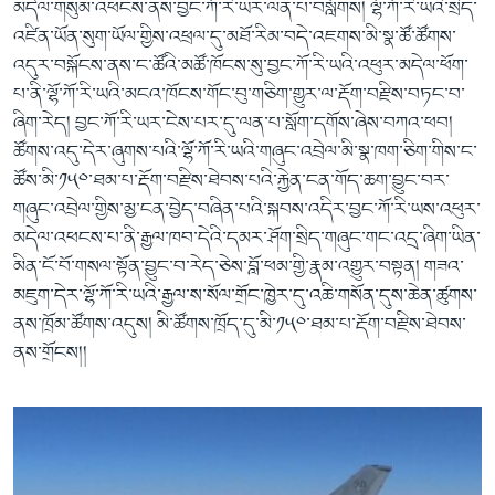
མདེལ་གསུམ་འཕངས་ནས་བྱང་ཀོ་རི་ཡར་ལན་པ་བསློགས། ལྷོ་ཀོ་རི་ཡའི་སྲིད་
འཛིན་ཡོན་སུག་ཡོལ་གྱིས་འཕྲལ་དུ་མཐོ་རིམ་བདེ་འཇགས་མི་སྣ་ཚོ་ཚོགས་
འདུར་བསྐོངས་ནས་ང་ཚོའི་མཚོ་ཁོངས་སུ་བྱང་ཀོ་རི་ཡའི་འཕུར་མདེལ་ཕོག་
པ་ནི་ལྷོ་ཀོ་རི་ཡའི་མངའ་ཁོངས་གོང་བུ་གཅིག་གྱུར་ལ་རྡོག་བརྫིས་བཏང་བ་
ཞིག་རེད། བྱང་ཀོ་རི་ཡར་ངེས་པར་དུ་ལན་པ་སློག་དགོས་ཞེས་བཀའ་ཕབ།
ཚོགས་འདུ་དེར་ཞུགས་པའི་ལྷོ་ཀོ་རི་ཡའི་གཞུང་འབྲེལ་མི་སྣ་ཁག་ཅིག་གིས་ང་
ཚོས་མི་༡༥༠་ཐམ་པ་རྡོག་བརྫིས་ཐེབས་པའི་རྐྱེན་ངན་གོད་ཆག་བྱུང་བར་
གཞུང་འབྲེལ་གྱིས་མྱ་ངན་བྱེད་བཞིན་པའི་སྐབས་འདིར་བྱང་ཀོ་རི་ཡས་འཕུར་
མདེལ་འཕངས་པ་ནི་རྒྱལ་ཁབ་དེའི་དམར་ཤོག་སྲིད་གཞུང་གང་འདྲ་ཞིག་ཡིན་
མིན་ངོ་བོ་གསལ་སྟོན་བྱུང་བ་རེད་ཅེས་བློ་ཕམ་གྱི་རྣམ་འགྱུར་བསྟན། གཟའ་
མཇུག་དེར་ལྷོ་ཀོ་རི་ཡའི་རྒྱལ་ས་སོལ་གྲོང་ཁྱེར་དུ་འཆི་གསོན་དུས་ཆེན་ཚུགས་
ནས་ཁྲོམ་ཚོགས་འདུས། མི་ཚོགས་ཁྲོད་དུ་མི་༡༥༠་ཐམ་པ་རྡོག་བརྫིས་ཐེབས་
ནས་གྲོངས།།