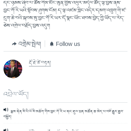
དང་ཉམས་ཞིབ་པ་ཚོས་ཀིམ་ཇོང་ཨུན་གྱིས་འཕུར་མདེལ་ཚོད་ལྟ་བྱས་ནས་
བྱང་ཀོ་རི་ཡའི་སྟོབས་ཤུགས་ངོམ། ད་ལྟ་འཛམ་གླིང་འདིར་དམག་འཁྲུག་གི་ཛ་
དྲག་ཆེ་བའི་སྐབས་སུ་བྱང་ཀོ་རི་ཡར་དོ་སྣང་ཡོང་ཐབས་བྱེད་ཀྱི་ཡོད་པ་རེད་
ཅེས་འགྲེལ་བརྗོད་བྱས་འདུག
འགྲེམ་སྤེལ།
Follow us
རྡོ་རྗེ་ཚེ་བརྟན།
འབྲེལ་ཡོད།
ལྕམ་ནེན་སི་པི་ལོ་སི་མཆོག་གིས་བྱང་ཀོ་རི་ཡ་ནང་རྡུལ་ཕྲན་མཚོན་ཆ་མེད་པ་བཟོ་རྒྱུར་རྒྱབ་
བསྐྱོར།