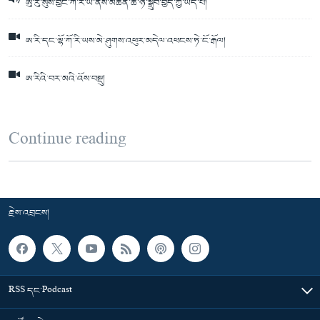
ཨུ་རུ་སུས་བྱང་ཀོ་རི་ཡ་ནས་མཚོན་ཆ་ཉོ་སྒྲུབ་བྱེད་ཀྱི་ཡོད་པ།
ཨ་རི་དང་ལྷོ་ཀོ་རི་ཡས་མེ་ཤུགས་འཕུར་མདེལ་འཕངས་ཏེ་ངོ་རྒོལ།
ཨ་རིའི་བར་མའི་འོས་བསྡུ།
Continue reading
རྗེས་འབྲངས།
RSS དང་Podcast