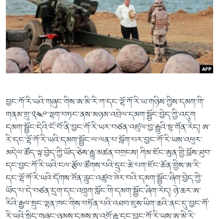
བྱང་ཀོ་རི་ཡའི་གཞུང་གིས་ཨ་མི་རི་ཀ་དང་ལྷོ་ཀོ་རི་ཡ་གཉིས་ཀྱིས་དམག་གི་
གནམ་གྲུ་༢༤༠་ལྷག་བཏང་ནས་མཉམ་འབྲེལ་དམག་སྦྱོང་བྱེད་ཀྱི་འདུག
དམག་སྦྱོང་དེའི་ངོ་བོ་ནི་བྱང་ཀོ་རི་ཡར་བཙན་འཛུལ་བྱ་རྒྱུའི་སྟ་གོན་རེད། ཨ་
རི་དང་ལྷོ་ཀོ་རི་ཡའི་དམག་སྦྱོང་ལ་ལན་པ་སློག་པར་བྱང་ཀོ་རི་ཡས་འཕུར་
མདེལ་ཚོད་ལྟ་བྱེད་ཀྱི་ཡོད་ཅེས་རྒྱུ་མཚན་བགྲངས། ཀིམ་ཇོང་ཨུན་གྱི་བློས་ཐུབ་
དང་བྱང་ཀོ་རི་ཡའི་ངལ་རྩོལ་ཚོགས་པའི་དྲུང་ཆེ་པག་ཇོང་ཆོན་གྱིས་ཨ་རི་
དང་ལྷོ་ཀོ་རི་ཡའི་དོགས་ཟོན་རླུང་འཚུབ་ཟེར་བའི་དམག་སྦྱོང་ཞིག་བྱེད་ཀྱི་
ཡོད་པ་དེ་བཙན་དྲག་དང་འཁྲུག་སློང་གི་དམག་སྦྱོང་ཞིག་རེད། ཉེ་ཆར་ཨ་
རིའི་རྒྱལ་སྲུང་ལྷན་ཁང་གིས་བཏོན་པའི་འཐབ་ཇུས་ཡིག་ཆའི་ནང་དུ་བྱང་ཀོ་
རི་ཡའི་སྲིད་གཞུང་ཉམས་དམས་སུ་འགྲོ་རྒྱུ་དང་བྱང་ཀོ་རི་ཡས་ཨ་མི་རི་