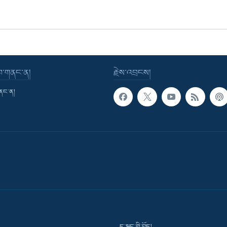
་བ་གནང་ན།
རྗེས་འབྲངས།
གནང་ན།
དྲ་སྣང་གི་བོད།