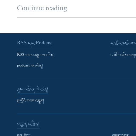
Continue reading
RSS དང་Podcast
ང་ཚོར་འབྲེལ
RSS གསར་འགྱུར་ཕབ་ལེན།
ང་ཚོར་འབྲེལ་བ་
podcast ཕབ་ལེན།
རླུང་འཕྲིན་ལེ་ཚན།
སྔ་དྲོའི་གསར་འགྱུར།
བརྙན་འཕྲིན།
ཀུན་གླེང་།
གསར་འགྱུར།