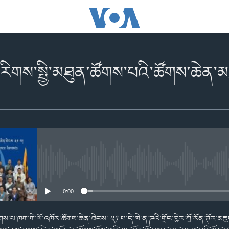
་རིགས་སྤྱི་མཐུན་ཚོགས་པའི་ཚོགས་ཆེན་མཇ
No media source currently availabl
0:00
ོགས་པ་ཁག་གི་ལོ་འཁོར་ཚོགས་ཆེན་ཐེངས་ ༢༡ པ་དེ་ཁེ་ན་ཌའི་གྲོང་ཁྱེར་ཀྲོ་རོན་ཊོར་མཇ