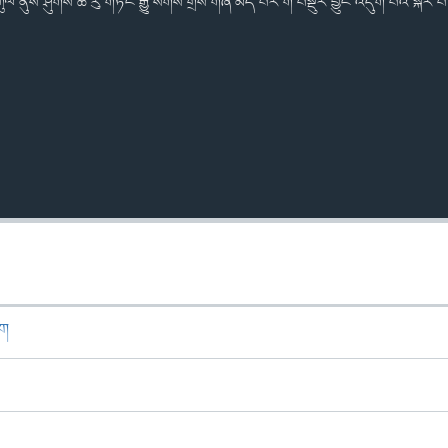
ལ་ནུས་ཤུགས་ཆེ་རུ་གཏོང་རྒྱུ་སོགས་གྲོས་གཞི་མད་པོར་གོ་བསྡུར་བྱུང་འདུག་པའི་སྐོར་
ཁག