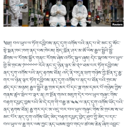
ཀར་
Learning English
འཚོལ་
དྲ་བརྙན་གསར་འགྱུར།
བགྲོ་གླེང་མདུན་ལྕོག
ཞིབ་
རྗེས་འབྲངས།
ཁ་བའི་མི་སྣ།
བསྐྱར་ཞིབ།
ལ་
བསྐྱོད།
བུད་མེད་ལེ་ཚན།
པོ་ཊི་ཁ་སི།
དཔེ་ཀློག
དཔེ་ཀློག
སྐད་ཡིག
༄༅།། བལ་ཡུལ་ལ་ཏོག་དབྱིབས་ནད་དུག་འགོས་པའི་ནད་པ་ཇེ་མང་དུ་སོང་
ཆབ་སྲིད་བཙོན་པ་ངོ་སྤྲོད།
ཕ་ཡུལ་གླེང་སྟེགས།
སྟེ་སྨན་ཁང་ཁག་ནད་པས་ཁེངས། སྲིད་བློན་ཤར་མ་ཨོ་ལིས་རྒྱལ་སྤྱིའི་སྤྱི་
ཚོགས་ལ་རོགས་སྐྱོར་གནང་རོགས་ཞེས་འབོད་སྐུལ་ཞུས། དེང་སྐབས་བལ་ཡུལ་
ཆོས་རིག་ལེ་ཚན།
གྱི་མི་གྲངས་༡༠༠༠༠༠་རེའི་ནང་དུ་ཉིན་ལྟར་མི་༢༠་ཐམ་པར་ཏོག་དབྱིབས་
གཞོན་སྐྱེས་དང་ཤེས་ཡོན།
ནད་དུག་འགོས་པའི་ནད་རྟགས་ཐོན། འདི་ནི་བདུན་ཕྲག་གཉིས་ཀྱི་སྔོན་དུ་རྒྱ་
འཕྲོད་བསྟེན་དང་དོན་ལྡན་གྱི་མི་ཚེ།
གར་ལ་ཉིན་ལྟར་ཏོག་དབྱིབས་ནད་དུག་འགོས་པ་ནད་པ་ཐོན་པའི་གྲངས་
ཚད་དང་མཉམ། རྒྱལ་སྤྱིའི་རྒྱ་གྲམ་དམར་པོ་དང་ཟླ་གམ་དམར་པོ་གཉིས་ཀྱིས་
གངས་རིའི་བྲག་ཅ།
གནས་ཚུལ་སྤེལ་བ་ལྟར་ན། ཁ་སྔོན་གཟའ་མཇུག་དེར་བལ་ཡུལ་གཞུང་གིས་
བུད་མེད།
བརྟག་དཔྱད་བྱས་པའི་མི་དེ་དག་གི་བརྒྱ་ཆ་༤༤་ལ་ནད་དུག་འགོས་ཡོད་པའི་
ནད་རྟགས་ཐོན། རྒྱ་གར་དང་མ་འདྲ་བར་བལ་ཡུལ་གཞུང་གིས་མི་གྲངས་ས་ཡ་
སོ་ཡ་ལ། བོད་ཀྱི་གླུ་གཞས།
མང་པོར་ནད་དུག་འགོས་ཡོད་མེད་བརྟག་དཔྱད་བྱེད་ཐུབ་ཀྱི་མེད་པ་དང་
བལ་ཡུལ་ལ་རྒྱ་གར་ལས་ཀྱང་ནད་ཡམས་ཁྱབ་གདལ་ཚབས་ཆེན་ཞིག་འབྱུང་