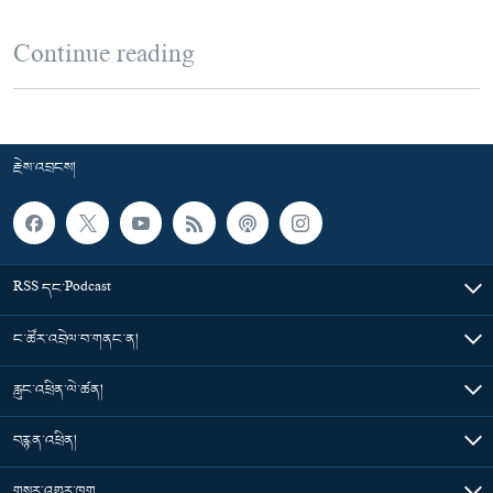
Continue reading
རྗེས་འབྲངས།
RSS དང་Podcast
ང་ཚོར་འབྲེལ་བ་གནང་ན།
རླུང་འཕྲིན་ལེ་ཚན།
བརྙན་འཕྲིན།
གསར་འགྱུར་ཁག