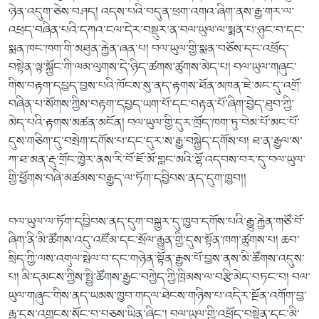
ཉེན་འདུག་ཅེས་བཤད། འདས་པའི་བདུན་ཕྲག་འགའ་ཞིག་ནས་རྒྱ་གར་ལ་
འཕྲད་བཞིན་པའི་དཀའ་ངལ་དེར་བསྡུར་ན་བལ་ཡུལ་ལ་སྨན་པ་ཉུང་བ་དང་
སྨན་ཁང་ཁག་གི་མཐུན་རྐྱེན་ཞན་པ། བལ་ཡུལ་གྱི་སྨན་བཅོས་དང་འཕྲོད་
བསྟེན་ལྟ་སྐྱོང་གི་ལམ་ལུགས་དེ་ཉིད་ཚགས་ཚུགས་མེད་པ། བལ་ཡུལ་གཞུང་
གིས་བརྟག་དཔྱད་བྱས་པའི་ཁོངས་སུ་ནད་རྟགས་ཐོན་མཁན་ཇེ་མང་དུ་འགྲོ་
བཞིན་པ་སོགས་ཀྱིས་བརྟག་དཔྱད་ཡག་པོ་དང་བརྟན་པོ་ཞིག་བྱེད་ཐུབ་ཀྱི་
མེད་པའི་རྟགས་མཚན་མངོན། བལ་ཡུལ་གྱི་དུར་ཁྲོད་ཁག་ཏུ་བེམ་པོ་མང་པོ་
དུས་གཅིག་དུ་བསྲེག་དགོས་པ་དང་དུར་ས་རྒྱ་བསྐྱེད་དགོས་པ། ཐ་ན་རྒྱལ་ས་
ཀ་ཐ་མན་རྡུ་གྲོང་ཁྱེར་ནས་རི་བོ་ཇོ་མོ་གླང་མའི་ལྷོ་འདབས་བར་དུ་བལ་ཡུལ་
གྱི་ཕྱོགས་བཞི་མཚམས་བརྒྱད་ལ་ཏོག་དབྱིབས་ནད་དུག་ཁྱབ།།
བལ་ཡུལ་ལ་ཏོག་དབྱིབས་ནད་དུག་བསྐྱར་དུ་ཁྱབ་དགོས་པའི་རྒྱུ་རྐྱེན་གཙོ་བོ་
ཞིག་ནི་མི་ཚོགས་འདུ་འཛོམ་དང་སྲོལ་རྒྱུན་གྱི་དུས་སྟོན་ཁག་ཚུགས་པ། ཆབ་
སྲིད་ཀྱི་ལས་འགུལ་སྤེལ་བ་དང་གཉེན་སྟོན་རྒྱས་པོ་བྱས་ནས་མི་ཚོགས་འདུས་
པ། མི་དམངས་ཀྱིས་སྤྱི་ཚོགས་རྒྱང་བཀྱེད་ཀྱི་ཁྲིམས་ལ་བརྩི་མེད་བཏང་བ། བལ་
ཡུལ་གཞུང་གིས་ནད་ཡམས་ཁྱབ་གདལ་ཐེངས་གཉིས་པ་འདིར་སྔོན་འགོག་བྱ་
རྒྱུ་དུས་འགྱངས་སོང་བ་བཅས་ཡིན་ཞིང་། བལ་ཡུལ་གྱི་འཕྲོད་བསྟེན་དང་མི་