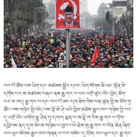
བལ་པོ་ཚོས་ལམ་ཡིག་དང་མཚམས་སྦྱོར་དཔང་ཡིག་སོགས་ཅི་ཡང་སྟོན་མི་
དགོས་པར་ས་མཚམས་བརྒལ་ནས་རྒྱ་གར་ལ་ཕར་འགྲོ་ཚུར་འོང་བྱེད་ཆོག་
པར་མ་ཟད། རྒྱ་གར་བ་དང་བལ་པོ་མང་དག་ཅིག་གིས་ཕན་ཚུན་གྱི་ས་ཐོག་ཏུ་
ཚོང་ལས་གཉེར་གྱི་ཡོད་པས་ལྷོ་ཨེ་ཤི་ཡའི་ཁྱིམ་མཚེས་རྒྱལ་ཁབ་གཉིས་ཀྱི་བར་
དུ་འགྲོ་འོང་འགོག་རྒྱུ་ཤིན་ཏུ་དཀའ། སྨན་པ་ཨ་དྷི་ཀ་རིས་རྒྱ་གར་ལ་ཏོག་
དབྱིབས་ནད་དུག་ཐེངས་གཉིས་པ་ཁྱབ་པའི་རྗེས་སུ་རྒྱ་གར་བ་ཕོན་ཆེན་ཞིག་
བལ་ཡུལ་སོགས་རྒྱལ་ཁབ་གཞན་ལ་བར་གསེང་དུ་བྲོས། བལ་ཡུལ་དང་རྒྱ་གར་