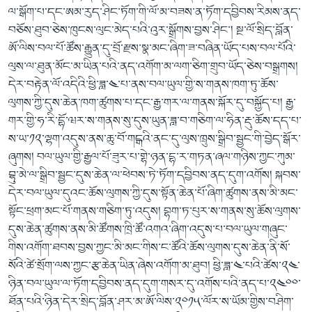
ལ་སྒོག་པ་དང་ཨམ་རུད་ཤིང་ཏོག་གི་ལོ་མ་བཟས་ན་ཏོག་དབྱིབས་རིམས་ནད་
བཅོས་ཐུབ་ཅེས་ཁུངས་ལུང་མེད་པའི་འུར་སྒྲོགས་བྱས་ཤིང་། སྔ་ལོ་སྲིད་བློན་
ཨོ་ལིས་བལ་པོ་ཚོས་རྒྱུན་དུ་བྲོ་རྫས་སྣ་མང་ཞིག་ཟ་བཞིན་ཡོད་པས་བལ་པོའི་
ལུས་ལ་ཐུན་མོང་མ་ཡིན་པའི་ནད་འགོག་མ་ལག་ཅིག་གྲུབ་ཡོད་ཅེས་བསྒྲགས།
དེར་བརྟེན་ལོ་འདིའི་ཕྱི་ཟླ་༤་པ་ནས་བལ་ཡུལ་གྱི་ས་གནས་ཁག་ཏུ་ཆོས་
ལུགས་ཀྱི་དུས་ཆེན་ཁག་ཚུགས་པ་དང་རྒྱ་གར་ལ་གནས་སྐོར་དུ་བསྐྱོད་པ། རྒྱ་
གར་གྱི་ཧ་རི་དྷོ་ཝར་ས་གནས་སུ་དུས་ཡུན་ཟླ་བ་གཅིག་ལ་ཧིན་རྡུ་ཆོས་དད་པ་
ས་ཡ་༡༢་ལྷག་འདུས་ནས་ཆུ་བོ་གངྒའི་ནང་དུ་ལུས་ཁྲུས་སྒྲིབ་སྦྱང་གི་བྱེད་སྒོར་
ཞུགས། བལ་ཡུལ་གྱི་རྒྱལ་པོ་ཟུར་པ་གྷེ་ཉན་དྷ་ར་གཏན་ཞལ་གཉིས་ཀྱང་ཀུམ་
བྷུ་མེ་ལ་སྒྲིབ་སྦྱང་དུས་ཆེན་ལ་ཕེབས་ཏེ་ཏོག་དབྱིབས་ནད་དུག་འགོས། སྐབས་
དེར་བལ་ཡུལ་དུའང་ཆོས་ལུགས་ཀྱི་དུས་སྟོན་ཆེན་པོ་ཞིག་ཚུགས་ནས་མི་མང་
སྟོང་ཕྲག་མང་པོ་གནས་གཅིག་ཏུ་འདུས། བྷག་ཏ་པུར་ས་གནས་སུ་ཆོས་ལུགས་
དུས་ཆེན་ཚུགས་ནས་མི་ཚོགས་ཁྲི་ཚོ་འགའ་ཞིག་འདུས་པ་བལ་ཡུལ་གཞུང་
གིས་འགོག་ཐབས་བྱས་ཀྱང་མི་མང་གིས་ང་ཚོའི་ཆོས་ལུགས་དུས་ཆེན་ནི་སོ་
སོའི་ཚེ་སྲོག་ལས་ཀྱང་རྩ་ཆེན་ཡིན་ཞེས་འགོག་མ་ཐུབ། ཕྱི་ཟླ་༤་པའི་ཚེས་༢༤་
ཉིན་བལ་ཡུལ་ལ་ཏོག་དབྱིབས་ནད་དུག་གསར་དུ་འགོས་པའི་ནད་པ་༢༤༠༠་
ཐོན་པའི་ཉིན་དེར་སྲིད་བློན་ཤར་མ་ཨོ་ལིས་༢༠༡༥་ལོར་ས་ཡོམ་གྱིས་བཤིག་