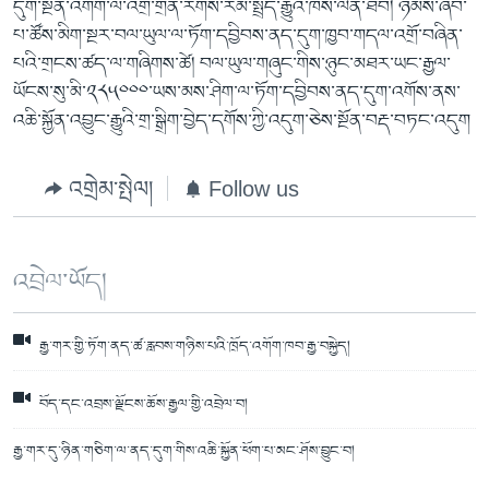
དུག་སྔོན་འགོག་ལ་འགྲོ་གྲོན་རོགས་རམ་སྤྲོད་རྒྱུའི་ཁས་ལེན་ཐོབ། ཉམས་ཞིབ་
པ་ཚོས་མིག་སྔར་བལ་ཡུལ་ལ་ཏོག་དབྱིབས་ནད་དུག་ཁྱབ་གདལ་འགྲོ་བཞིན་
པའི་གྲངས་ཚད་ལ་གཞིགས་ཚེ། བལ་ཡུལ་གཞུང་གིས་ཉུང་མཐར་ཡང་རྒྱལ་
ཡོངས་སུ་མི་༢༨༥༠༠༠་ཡས་མས་ཤིག་ལ་ཏོག་དབྱིབས་ནད་དུག་འགོས་ནས་
འཆི་སྐྱོན་འབྱུང་རྒྱུའི་གྲ་སྒྲིག་བྱེད་དགོས་ཀྱི་འདུག་ཅེས་སྔོན་བརྡ་བཏང་འདུག
འགྲེམ་སྤེལ།
Follow us
འབྲེལ་ཡོད།
རྒྱ་གར་གྱི་ཏོག་ནད་ཚ་རླབས་གཉིས་པའི་ཁྲོད་འགོག་ཁབ་རྒྱ་བསྐྱེད།
བོད་དང་འབྲས་ལྗོངས་ཆོས་རྒྱལ་གྱི་འབྲེལ་བ།
རྒྱ་གར་དུ་ཉིན་གཅིག་ལ་ནད་དུག་གིས་འཆི་སྐྱོན་ཕོག་པ་མང་ཤོས་བྱུང་བ།