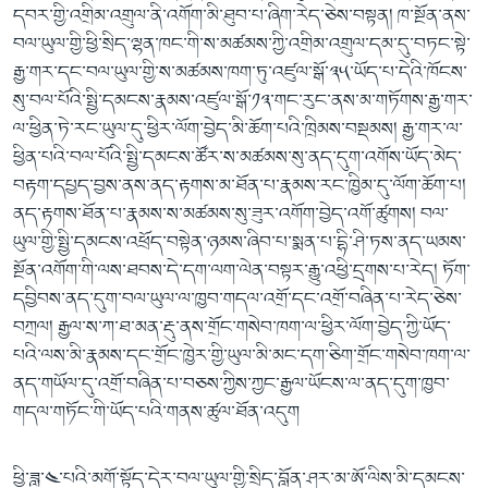
དབར་གྱི་འགྲིམ་འགྲུལ་ནི་འགོག་མི་ཐུབ་པ་ཞིག་རེད་ཅེས་བསྟན། ཁ་སྔོན་ནས་
བལ་ཡུལ་གྱི་ཕྱི་སྲིད་ལྷན་ཁང་གི་ས་མཚམས་ཀྱི་འགྲིམ་འགྲུལ་དམ་དུ་བཏང་སྟེ་
རྒྱ་གར་དང་བལ་ཡུལ་གྱི་ས་མཚམས་ཁག་ཏུ་འཛུལ་སྒོ་༣༥་ཡོད་པ་དེའི་ཁོངས་
སུ་བལ་པོའི་སྤྱི་དམངས་རྣམས་འཛུལ་སྒོ་༡༣་གང་རུང་ནས་མ་གཏོགས་རྒྱ་གར་
ལ་ཕྱིན་ཏེ་རང་ཡུལ་དུ་ཕྱིར་ལོག་བྱེད་མི་ཆོག་པའི་ཁྲིམས་བསྡམས། རྒྱ་གར་ལ་
ཕྱིན་པའི་བལ་པོའི་སྤྱི་དམངས་ཚོར་ས་མཚམས་སུ་ནད་དུག་འགོས་ཡོད་མེད་
བརྟག་དཔྱད་བྱས་ནས་ནད་རྟགས་མ་ཐོན་པ་རྣམས་རང་ཁྱིམ་དུ་ལོག་ཆོག་པ།
ནད་རྟགས་ཐོན་པ་རྣམས་ས་མཚམས་སུ་ཟུར་འགོག་བྱེད་འགོ་ཚུགས། བལ་
ཡུལ་གྱི་སྤྱི་དམངས་འཕྲོད་བསྟེན་ཉམས་ཞིབ་པ་སྨན་པ་དྷི་ཤི་ཏས་ནད་ཡམས་
སྔོན་འགོག་གི་ལས་ཐབས་དེ་དག་ལག་ལེན་བསྟར་རྒྱུ་འཕྱི་དྲགས་པ་རེད། ཏོག་
དབྱིབས་ནད་དུག་བལ་ཡུལ་ལ་ཁྱབ་གདལ་འགྲོ་དང་འགྲོ་བཞིན་པ་རེད་ཅེས་
བཀྲལ། རྒྱལ་ས་ཀ་ཐ་མན་རྡུ་ནས་གྲོང་གསེབ་ཁག་ལ་ཕྱིར་ལོག་བྱེད་ཀྱི་ཡོད་
པའི་ལས་མི་རྣམས་དང་གྲོང་ཁྱེར་གྱི་ཡུལ་མི་མང་དག་ཅིག་གྲོང་གསེབ་ཁག་ལ་
ནད་གཡོལ་དུ་འགྲོ་བཞིན་པ་བཅས་ཀྱིས་ཀྱང་རྒྱལ་ཡོངས་ལ་ནད་དུག་ཁྱབ་
གདལ་གཏོང་གི་ཡོད་པའི་གནས་ཚུལ་ཐོན་འདུག
ཕྱི་ཟླ་༤་པའི་མགོ་སྟོད་དེར་བལ་ཡུལ་གྱི་སྲིད་བློན་ཤར་མ་ཨོ་ལིས་མི་དམངས་