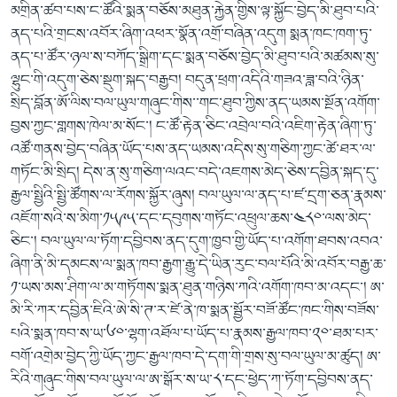
མགྲིན་ཚབ་པས་ང་ཚོའི་སྨན་བཅོས་མཐུན་རྐྱེན་གྱིས་ལྟ་སྐྱོང་བྱེད་མི་ཐུབ་པའི་
ནད་པའི་གྲངས་འབོར་ཞིག་འཕར་སྣོན་འགྲོ་བཞིན་འདུག སྨན་ཁང་ཁག་ཏུ་
ནད་པ་ཚོར་ཉལ་ས་བཀོད་སྒྲིག་དང་སྨན་བཅོས་བྱེད་མི་ཐུབ་པའི་མཚམས་སུ་
ལྷུང་གི་འདུག་ཅེས་སྡུག་སྐད་བརྒྱབ། བདུན་ཕྲག་འདིའི་གཟའ་ཟླ་བའི་ཉིན་
སྲིད་བློན་ཨོ་ལིས་བལ་ཡུལ་གཞུང་གིས་་གང་ཐུབ་ཀྱིས་ནད་ཡམས་སྔོན་འགོག་
བྱས་ཀྱང་གླགས་ཁེལ་མ་སོང་། ང་ཚོ་རྟེན་ཅིང་འབྲེལ་བའི་འཇིག་རྟེན་ཞིག་ཏུ་
འཚོ་གནས་བྱེད་བཞིན་ཡོད་པས་ནད་ཡམས་འདིས་སུ་གཅིག་ཀྱང་ཚེ་ཐར་ལ་
གཏོང་མི་སྲིད། དེས་ན་སུ་གཅིག་ལའང་བདེ་འཇགས་མེད་ཅེས་དབྱིན་སྐད་དུ་
རྒྱལ་སྤྱིའི་སྤྱི་ཚོགས་ལ་རོགས་སྐྱོར་ཞུས། བལ་ཡུལ་ལ་ནད་པ་ཛ་དྲག་ཅན་རྣམས་
འཇོག་སའི་ས་མིག་༡༥༩༥་དང་དབུགས་གཏོང་འཕྲུལ་ཆས་༤༨༠་ལས་མེད་
ཅིང་། བལ་ཡུལ་ལ་ཏོག་དབྱིབས་ནད་དུག་ཁྱབ་གྱི་ཡོད་པ་འགོག་ཐབས་འབའ་
ཞིག་ནི་མི་དམངས་ལ་སྨན་ཁབ་རྒྱག་རྒྱུ་དེ་ཡིན་རུང་བལ་པོའི་མི་འབོར་བརྒྱ་ཆ་
༡་ཡས་མས་ཤིག་ལ་མ་གཏོགས་སྨན་ཐུན་གཉིས་ཀའི་འགོག་ཁབ་མ་འདང་། ཨ་
མི་རི་ཀར་དབྱིན་ཇིའི་ཨེ་སི་ཊ་ར་ཛེ་ནེ་ཁ་སྨན་སྦྱོར་བཟོ་ཚོང་ཁང་གིས་བཟོས་
པའི་སྨན་ཁབ་ས་ཡ་༦༠་ལྷག་འཐོལ་པ་ཡོད་པ་རྣམས་རྒྱལ་ཁབ་༢༠་ཐམ་པར་
བགོ་འགྲེམ་བྱེད་ཀྱི་ཡོད་ཀྱང་རྒྱལ་ཁབ་དེ་དག་གི་གྲས་སུ་བལ་ཡུལ་མ་ཚུད། ཨ་
རིའི་གཞུང་གིས་བལ་ཡུལ་ལ་ཨ་སྒོར་ས་ཡ་༨་དང་ཕྱེད་ཀ་ཏོག་དབྱིབས་ནད་