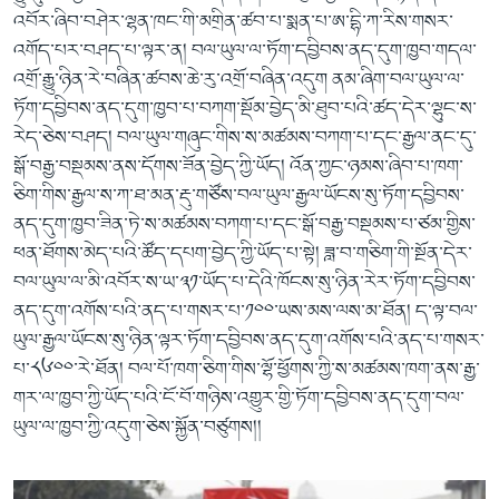
འབོར་ཞིབ་བཤེར་ལྷན་ཁང་གི་མགྲིན་ཚབ་པ་སྨན་པ་ཨ་དྷི་ཀ་རིས་གསར་
འགོད་པར་བཤད་པ་ལྟར་ན། བལ་ཡུལ་ལ་ཏོག་དབྱིབས་ནད་དུག་ཁྱབ་གདལ་
འགྲོ་རྒྱུ་ཉིན་རེ་བཞིན་ཚབས་ཆེ་རུ་འགྲོ་བཞིན་འདུག ནམ་ཞིག་བལ་ཡུལ་ལ་
ཏོག་དབྱིབས་ནད་དུག་ཁྱབ་པ་བཀག་སྡོམ་བྱེད་མི་ཐུབ་པའི་ཚད་དེར་ལྷུང་ས་
རེད་ཅེས་བཤད། བལ་ཡུལ་གཞུང་གིས་ས་མཚམས་བཀག་པ་དང་རྒྱལ་ནང་དུ་
སྒོ་བརྒྱ་བསྡམས་ནས་དོགས་ཟོན་བྱེད་ཀྱི་ཡོད། འོན་ཀྱང་ཉམས་ཞིབ་པ་ཁག་
ཅིག་གིས་རྒྱལ་ས་ཀ་ཐ་མན་རྡུ་གཙོས་བལ་ཡུལ་རྒྱལ་ཡོངས་སུ་ཏོག་དབྱིབས་
ནད་དུག་ཁྱབ་ཟིན་ཏེ་ས་མཚམས་བཀག་པ་དང་སྒོ་བརྒྱ་བསྡམས་པ་ཙམ་གྱིས་
ཕན་ཐོགས་མེད་པའི་ཚོད་དཔག་བྱེད་ཀྱི་ཡོད་པ་སྟེ། ཟླ་བ་གཅིག་གི་སྔོན་དེར་
བལ་ཡུལ་ལ་མི་འབོར་ས་ཡ་༣༡་ཡོད་པ་དེའི་ཁོངས་སུ་ཉིན་རེར་ཏོག་དབྱིབས་
ནད་དུག་འགོས་པའི་ནད་པ་གསར་པ་༡༠༠་ཡས་མས་ལས་མ་ཐོན། ད་ལྟ་བལ་
ཡུལ་རྒྱལ་ཡོངས་སུ་ཉིན་ལྟར་ཏོག་དབྱིབས་ནད་དུག་འགོས་པའི་ནད་པ་གསར་
པ་༨༦༠༠་རེ་ཐོན། བལ་པོ་ཁག་ཅིག་གིས་ལྷོ་ཕྱོགས་ཀྱི་ས་མཚམས་ཁག་ནས་རྒྱ་
གར་ལ་ཁྱབ་ཀྱི་ཡོད་པའི་ངོ་བོ་གཉིས་འགྱུར་གྱི་ཏོག་དབྱིབས་ནད་དུག་བལ་
ཡུལ་ལ་ཁྱབ་ཀྱི་འདུག་ཅེས་སྐྱོན་བཙུགས།།