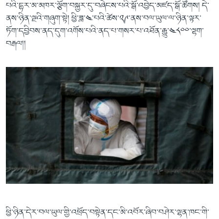
པའི་དྷར་མ་མཁར་ལྕོག་བསྐྱར་དུ་བཞེངས་པའི་སྒོ་འབྱེད་མཛད་སྒོ་ཚོགས། དེ་
ནས་ཉིན་ལྔའི་གཞུག་སྟེ། ཕྱི་ཟླ་༤་པའི་ཚེས་༢༩་ནས་བལ་ཡུལ་ལ་ཉིན་ལྟར་
ཏོག་དབྱིབས་ནད་དུག་འགོས་པའི་ནད་པ་གསར་པ་འཐོན་རྒྱུ་༤༨༠༠་ལྷག་
བརྒལ།།
ཕྱི་ཉིན་དེར་བལ་ཡུལ་གྱི་འཕྲོད་བསྟེན་དང་མི་འབོར་ཞིབ་བཤེར་ལྷན་ཁང་གི་