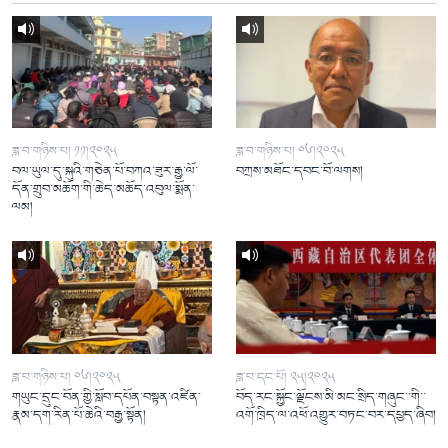
ཟླ་བ་གཉིས་པ། ༡༡།༢༠༢༥
ཟླ་བ་གཉིས་པ། ༠༦།༢༠༢༥
བལ་ཡུལ་དུ་སྐུའི་གཅེན་པོ་བཀའ་ཟུར་རྒྱ་ལོ་
བཀྲས་མཐོང་དབང་བོ་ལགས།
དོན་གྲུབ་མཆོག་གི་ཆེད་མཆོད་འབུལ་སྨོན་
ལམ།
ཟླ་བ་གཉིས་པ། ༠༦།༢༠༢༥
ཟླ་བ་དང་པོ། ༢༥།༢༠༢༥
གཡུང་དྲུང་བོན་གྱི་སློབ་དཔོན་བསྟན་འཛིན་
བོད་རང་སྐྱོང་ལྗོངས་མི་མང་སྲིད་གཞུང་་གི་་
རྣམ་དག་རིན་པོ་ཆེའི་བརྒྱ་སྟོན།
འགོ་ཁྲིད་ལ་འཕོ་འགྱུར་བཏང་བར་དཔྱད་ཞིབ།