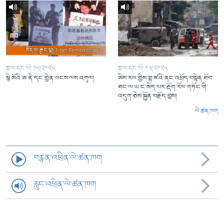
ཟླ་བ་དང་པོ། ༡༥།༢༠༢༥
ཟླ་བ་དང་པོ། ༠༣།༢༠༢༥
སྙེ་མོའི་ཨ་ནེ་དང་གྱེན་ལངས་ལས་འགུལ།
ཨིས་རལ་གྱིས་གྷ་ཛའི་ནང་འཕྲོད་བསྟེན་ཐོབ་
ཐང་ལ་ཡ་ང་མེད་པར་རྡོག་རོལ་གཏོང་གི་
འདུག་ཅེས་སྐྱོན་བརྗོད་བྱས།
ལེ་ཚན་ཁག
བརྙན་འཕྲིན་ལེ་ཚན་ཁག
རླུང་འཕྲིན་ལེ་ཚན་ཁག