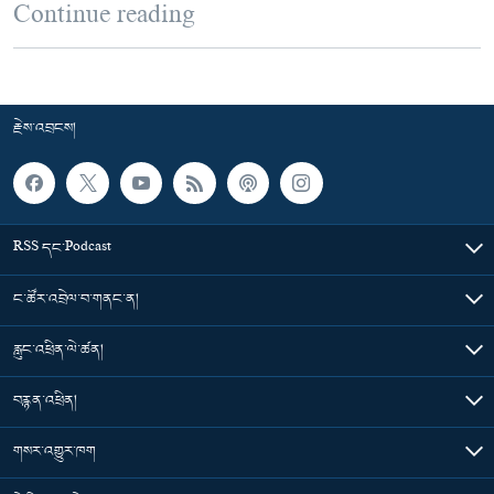
Continue reading
རྗེས་འབྲངས།
RSS དང་Podcast
ང་ཚོར་འབྲེལ་བ་གནང་ན།
རླུང་འཕྲིན་ལེ་ཚན།
བརྙན་འཕྲིན།
གསར་འགྱུར་ཁག