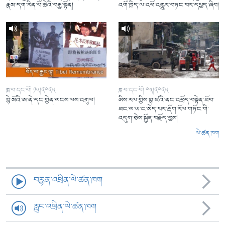
རྣམ་དག་རིན་པོ་ཆེའི་བརྒྱ་སྟོན།
འགོ་ཁྲིད་ལ་འཕོ་འགྱུར་བཏང་བར་དཔྱད་ཞིབ།
ཟླ་བ་དང་པོ། ༡༥།༢༠༢༥
ཟླ་བ་དང་པོ། ༠༣།༢༠༢༥
སྙེ་མོའི་ཨ་ནེ་དང་གྱེན་ལངས་ལས་འགུལ།
ཨིས་རལ་གྱིས་གྷ་ཛའི་ནང་འཕྲོད་བསྟེན་ཐོབ་
ཐང་ལ་ཡ་ང་མེད་པར་རྡོག་རོལ་གཏོང་གི་
འདུག་ཅེས་སྐྱོན་བརྗོད་བྱས།
ལེ་ཚན་ཁག
བརྙན་འཕྲིན་ལེ་ཚན་ཁག
རླུང་འཕྲིན་ལེ་ཚན་ཁག