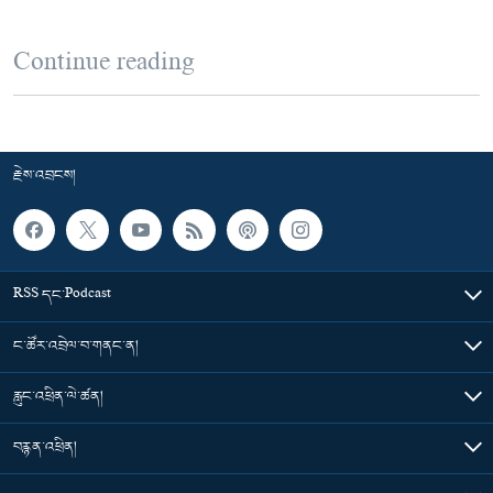
Continue reading
རྗེས་འབྲངས།
RSS དང་Podcast
ང་ཚོར་འབྲེལ་བ་གནང་ན།
རླུང་འཕྲིན་ལེ་ཚན།
བརྙན་འཕྲིན།