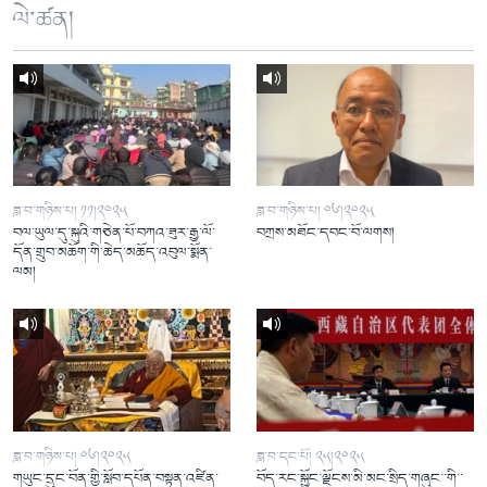
ལེ་ཚན།
ཟླ་བ་གཉིས་པ། ༡༡།༢༠༢༥
ཟླ་བ་གཉིས་པ། ༠༦།༢༠༢༥
བལ་ཡུལ་དུ་སྐུའི་གཅེན་པོ་བཀའ་ཟུར་རྒྱ་ལོ་
བཀྲས་མཐོང་དབང་བོ་ལགས།
དོན་གྲུབ་མཆོག་གི་ཆེད་མཆོད་འབུལ་སྨོན་
ལམ།
ཟླ་བ་གཉིས་པ། ༠༦།༢༠༢༥
ཟླ་བ་དང་པོ། ༢༥།༢༠༢༥
གཡུང་དྲུང་བོན་གྱི་སློབ་དཔོན་བསྟན་འཛིན་
བོད་རང་སྐྱོང་ལྗོངས་མི་མང་སྲིད་གཞུང་་གི་་