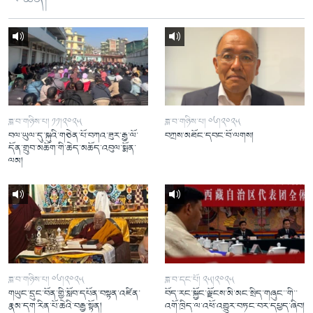
ཟླ་བ་གཉིས་པ། ༡༡།༢༠༢༥
ཟླ་བ་གཉིས་པ། ༠༦།༢༠༢༥
བལ་ཡུལ་དུ་སྐུའི་གཅེན་པོ་བཀའ་ཟུར་རྒྱ་ལོ་
བཀྲས་མཐོང་དབང་བོ་ལགས།
དོན་གྲུབ་མཆོག་གི་ཆེད་མཆོད་འབུལ་སྨོན་
ལམ།
ཟླ་བ་གཉིས་པ། ༠༦།༢༠༢༥
ཟླ་བ་དང་པོ། ༢༥།༢༠༢༥
གཡུང་དྲུང་བོན་གྱི་སློབ་དཔོན་བསྟན་འཛིན་
བོད་རང་སྐྱོང་ལྗོངས་མི་མང་སྲིད་གཞུང་་གི་་
རྣམ་དག་རིན་པོ་ཆེའི་བརྒྱ་སྟོན།
འགོ་ཁྲིད་ལ་འཕོ་འགྱུར་བཏང་བར་དཔྱད་ཞིབ།