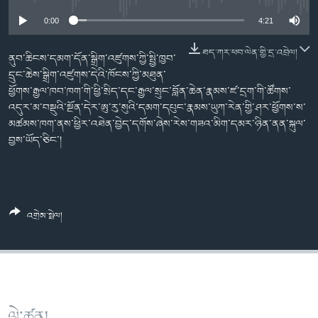
ཀར་
Learning English
འཚོལ་
དྲ་བརྙན་གསར་འགྱུར།
བགྲོ་གླེང་མདུན་ལྕོག
0:00
4:21
ཞིབ་
རྗེས་འབྲངས།
ཁ་བའི་མི་སྣ།
བསྐྱར་ཞིབ།
ལ་
ཐད་ཀར་ཕབ་ལེན་གྱི་དྲ་འབྲེལ།
ནུབ་ཆིངས་དམག་དོན་སྒྲིག་འཛུགས་ཀྱི་སྤྱི་ཁྱབ་
བསྐྱོད།
བུད་མེད་ལེ་ཚན།
པོ་ཊི་ཁ་སི།
དྲུང་ཆེས་སྒྲིག་འཛུགས་དེའི་ཁོངས་ཀྱི་མཐུན་
ཕྱོགས་རྒྱལ་ཁབ་ཁག་གི་ཕྱི་སྲིད་དང་རྒྱལ་སྲུང་བློན་ཆེན་རྣམས་ཛ་དྲག་གི་ཚོགས་
དཔེ་ཀློག
དཔེ་ཀློག
སྐད་ཡིག
འདུར་མ་བསྡུའི་སྔོན་དེར་ཨུ་རུ་སུའི་དམག་དཔུང་རྣམས་ཡུཀ་རེན་གྱི་ཤར་ཕྱོགས་ས་
ཆབ་སྲིད་བཙོན་པ་ངོ་སྤྲོད།
ཕ་ཡུལ་གླེང་སྟེགས།
མཚམས་ཁག་ནས་ཕྱིར་འཐེན་བྱེད་དགོས་ཞེས་རེས་གཟའ་མིག་དམར་ཉིན་ནན་སྐུལ་
བྱས་ཡོད་ཅིང་།
ཆོས་རིག་ལེ་ཚན།
གཞོན་སྐྱེས་དང་ཤེས་ཡོན།
འཕྲོད་བསྟེན་དང་དོན་ལྡན་གྱི་མི་ཚེ།
འགྲེམ་སྤེལ།
གངས་རིའི་བྲག་ཅ།
བུད་མེད།
སོ་ཡ་ལ། བོད་ཀྱི་གླུ་གཞས།
ལེ་ཚན།