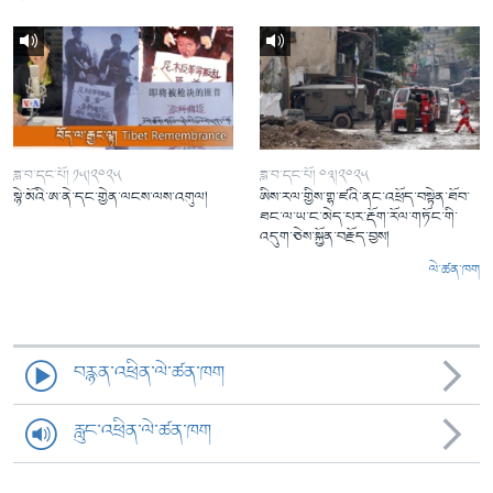
ཟླ་བ་དང་པོ། ༡༥།༢༠༢༥
ཟླ་བ་དང་པོ། ༠༣།༢༠༢༥
སྙེ་མོའི་ཨ་ནེ་དང་གྱེན་ལངས་ལས་འགུལ།
ཨིས་རལ་གྱིས་གྷ་ཛའི་ནང་འཕྲོད་བསྟེན་ཐོབ་
ཐང་ལ་ཡ་ང་མེད་པར་རྡོག་རོལ་གཏོང་གི་
འདུག་ཅེས་སྐྱོན་བརྗོད་བྱས།
ལེ་ཚན་ཁག
བརྙན་འཕྲིན་ལེ་ཚན་ཁག
རླུང་འཕྲིན་ལེ་ཚན་ཁག