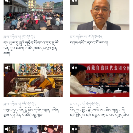
ཟླ་བ་གཉིས་པ། ༡༡།༢༠༢༥
ཟླ་བ་གཉིས་པ། ༠༦།༢༠༢༥
བལ་ཡུལ་དུ་སྐུའི་གཅེན་པོ་བཀའ་ཟུར་རྒྱ་ལོ་
བཀྲས་མཐོང་དབང་བོ་ལགས།
དོན་གྲུབ་མཆོག་གི་ཆེད་མཆོད་འབུལ་སྨོན་
ལམ།
ཟླ་བ་གཉིས་པ། ༠༦།༢༠༢༥
ཟླ་བ་དང་པོ། ༢༥།༢༠༢༥
གཡུང་དྲུང་བོན་གྱི་སློབ་དཔོན་བསྟན་འཛིན་
བོད་རང་སྐྱོང་ལྗོངས་མི་མང་སྲིད་གཞུང་་གི་་
རྣམ་དག་རིན་པོ་ཆེའི་བརྒྱ་སྟོན།
འགོ་ཁྲིད་ལ་འཕོ་འགྱུར་བཏང་བར་དཔྱད་ཞིབ།