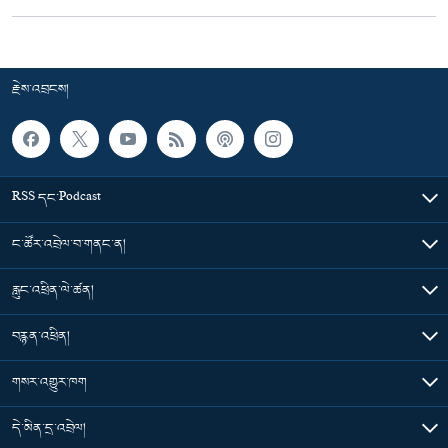
རྗེས་འབྲངས།
RSS དང་Podcast
ང་ཚོར་འབྲེལ་བ་གནང་ན།
རླུང་འཕྲིན་ལེ་ཚན།
བརྙན་འཕྲིན།
གསར་འགྱུར་ཁག
དེ་མིན་དྲ་འབྲེལ།