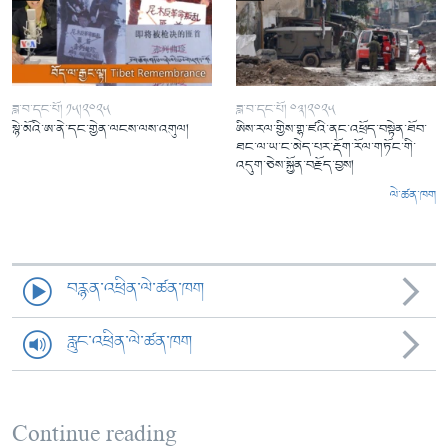
ཟླ་བ་དང་པོ། ༡༥།༢༠༢༥
ཟླ་བ་དང་པོ། ༠༣།༢༠༢༥
སྙེ་མོའི་ཨ་ནེ་དང་གྱེན་ལངས་ལས་འགུལ།
ཨིས་རལ་གྱིས་གྷ་ཛའི་ནང་འཕྲོད་བསྟེན་ཐོབ་
ཐང་ལ་ཡ་ང་མེད་པར་རྡོག་རོལ་གཏོང་གི་
འདུག་ཅེས་སྐྱོན་བརྗོད་བྱས།
ལེ་ཚན་ཁག
བརྙན་འཕྲིན་ལེ་ཚན་ཁག
རླུང་འཕྲིན་ལེ་ཚན་ཁག
Continue reading