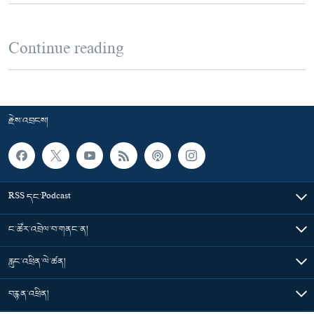
Continue reading
རྗེས་འབྲངས།
RSS དང་Podcast
ང་ཚོར་འབྲེལ་བ་གནང་ན།
རླུང་འཕྲིན་ལེ་ཚན།
བརྙན་འཕྲིན།