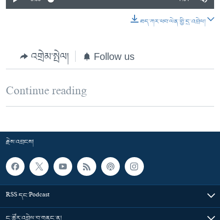
ཐད་ཀར་ཕབ་ལེན་གྱི་དྲ་འབྲེལ།
འགྲེམ་སྤེལ།
Follow us
Continue reading
རྗེས་འབྲངས།
RSS དང་Podcast
ང་ཚོར་འབྲེལ་བ་གནང་ན།