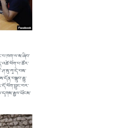
་ཁང་པ་ཁག་ལ་ས་ཞིབ་
ོད་འཚེ་ཕོག་པ་ཚོར་
ཤ་སུ་ཀཱ་དེ་བས་
དོན་བསྒྲུབ་རྒྱུ་
ར་དོ་ཕོག་བྱུང་བར་
ལ་དྭགས་རྒྱལ་ཡོངས་