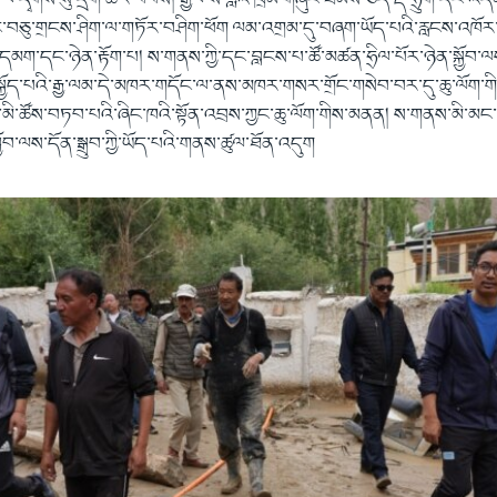
ལ་དྭགས་སུ་དྲག་ཆར་བབས། རྒྱལ་ས་གླེའི་ཁྲོམ་གཞུང་ཐམས་ཅད་རྡོ་ཧྲུག་དང་འད
བཅུ་གྲངས་ཤིག་ལ་གཏོར་བཤིག་ཕོག ལམ་འགྲམ་དུ་བཞག་ཡོད་པའི་རླངས་འཁོར་
གྱི་དམག་དང་ཉེན་རྟོག་པ། ས་གནས་ཀྱི་དང་བླངས་པ་ཚོ་མཚན་ཧྲིལ་པོར་ཉེན་སྐྱོབ་ལ
ྐྱོད་པའི་རྒྱ་ལམ་དེ་མཁར་གདོང་ལ་ནས་མཁར་གསར་གྲོང་གསེབ་བར་དུ་ཆུ་ལོག་གི
ི་ཚོས་བཏབ་པའི་ཞིང་ཁའི་སྟོན་འབྲས་ཀྱང་ཆུ་ལོག་གིས་མནན། ས་གནས་མི་མང་དང་
ོབ་ལས་དོན་སྒྲུབ་ཀྱི་ཡོད་པའི་གནས་ཚུལ་ཐོན་འདུག