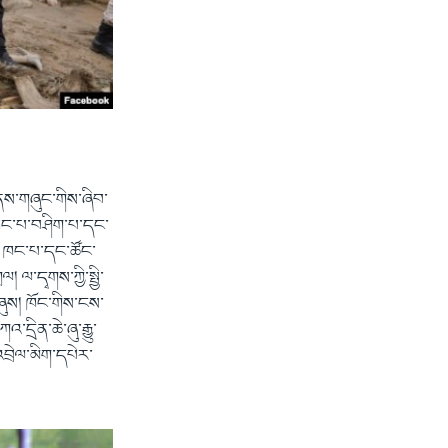
་གནས་གཞུང་གིས་ཞིབ་
ེ་ཁང་པ་བཤིག་པ་དང་
་། ཁང་པ་དང་ཚོང་
ལ་དྭགས་ཀྱི་སྤྱི་
ཞུས། ཁོང་གིས་ངས་
ྲིན་ཆེ་ཞུ་རྒྱུ་
བྲེལ་མིག་དཔེར་