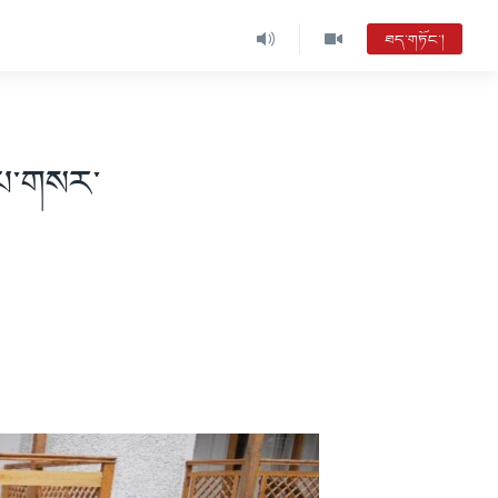
ཐད་གཏོང་།
་པ་གསར་