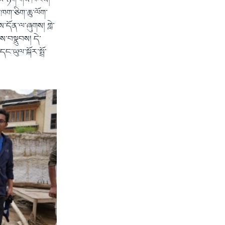
མ་ཉོག་གིས་ཁེངས།
ཁག་ཅིག་ཆུ་ལོག་
ས་དོན་ལ་ཞུགས། གླེ་
ས་བསྣུབས། དེ་
ཡུལ་སྐོར་སྤྲོ་