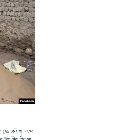
ག་སྔོན་མའི་གཟའ་པ་