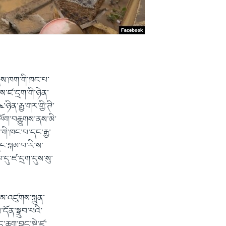
གནས་ཁག་གི་ཁང་པ་
ས་ཛ་དྲག་གི་ཉེན་
ིན་རྒྱ་གར་གྱི་ཊི་
ལོག་བརྒྱུགས་ནས་མི་
་གི་ཁང་པ་དང་རྒྱ་
དང་སྐམ་པ་རི་ས་
དུ་ཛ་དྲག་དུས་སུ་
མ་འཛུགས་སྐྲུན་
དོན་སྒྲུབ་པའི་
་ཆག་བྱུང་སྟེ་ཛ་