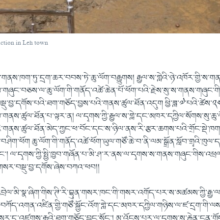
ruction in Leh town
་གནས་ཁག་ཏུ་དྲག་ཆར་བབས་ཏེ་ཆུ་ལོག་བརྒྱུགས། རྒྱལ་ས་གླེའི་ཉེ་འཁོར་གྱི་ས་
ོམ་གཞུང་བཅས་ལ་ཆུ་ལོག་གི་གནོད་འཚེ་ཆེན་པོ་ཕོག་པའི་རྗེས་སུ་ས་གནས་གཞུང་གི
སྡུ་བྱ་དགོས་པའི་ཐག་གཅོད་བྱས་པའི་གནས་ཚུལ་ཐོན་འདུག ཕྱི་ཟླ་༧་པའི་ཚེས་༢༤་ཉ
་གནས་ཚུལ་ཐོན་པ་ལྟར་ན། ལ་དྭགས་ཀྱི་རྒྱལ་ས་གླེ་དང་མཁར་དཀྱིལ་སོགས་སུ་ཆུ་
པའི་གནས་ཚུལ་ཐོན་མེད་ཀྱང་ཕ་བོང་དང་ས་ཉིལ་ནས་རི་རྩར་ཆགས་པའི་གྲོང་སྡེ་ཁག
ིག་ཕོག ཆུ་ལོག་གི་གནོད་འཚེ་ཕོག་ཡུལ་གཙོ་ཆེ་བ་ནི་ལམ་སྒྲོན་སློབ་གྲྭའི་ཁུལ་
་། ལ་དྭགས་ཀྱི་སྤྱི་ཁྱབ་གཞོན་པ་མི་ཤ་ར་ནས་ལ་དྭགས་ས་གནས་གཞུང་གིས་འཕྲལ་
མི་གསར་བསྡུ་བྱ་དགོས་ཞེས་བཀའ་ཕབ།།
བྲེལ་མི་སྣ་ཞིག་གིས་ཊི་རི་བྷུན་གསར་ཁང་གི་གསར་འགོད་པར་ས་མཚམས་ཀྱི་རྒྱ་ལ
ཟོ་བཀོད་འགན་འཛིན་གྱི་གཙོ་སྐྱོང་འོག་གླེ་དང་མཁར་དཀྱིལ་གཉིས་ལ་ཛ་དྲག་གི་ལས་
་དུ་འཛུགས་རྒྱུའི་ཐག་གཅོད་བྱུང་སོང་། མ་འོངས་པར་ལ་དྭགས་སུ་རྐྱེན་ངན་གོད