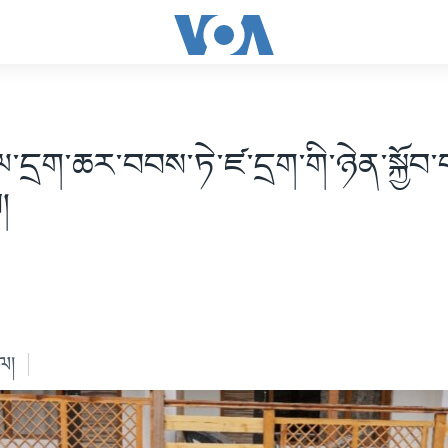
་དྲག་ཆར་བབས་ཏེ་ཛ་དྲག་གི་ཉེན་སྐྱོབ
ས།
ེལ།