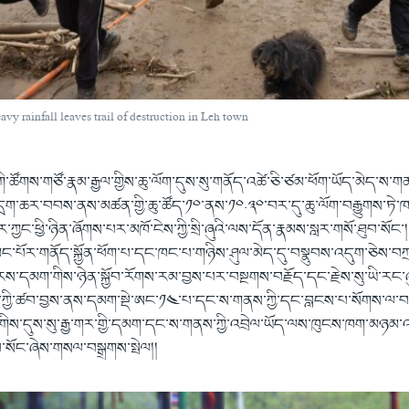
avy rainfall leaves trail of destruction in Leh town
ཁང་གི་ཚོགས་གཙོ་རྣམ་རྒྱལ་གྱིས་ཆུ་ལོག་དུས་སུ་གནོད་འཚེ་ཅི་ཙམ་ཕོག་ཡོད་མེད་ས
ད། དྲག་ཆར་བབས་ནས་མཚན་གྱི་ཆུ་ཚོད་༡༠་ནས་༡༠.༣༠་བར་དུ་ཆུ་ལོག་བརྒྱུགས་ཏ
ར་ཀྱང་ཕྱི་ཉིན་ཞོགས་པར་མཁོ་ངེས་ཀྱི་སྲི་ཞུའི་ལས་དོན་རྣམས་སླར་གསོ་ཐུབ་སོང
་པོར་གནོད་སྐྱོན་ཕོག་པ་དང་ཁང་པ་གཉིས་ཤུལ་མེད་དུ་བསྣུབས་འདུག་ཅེས་བཀྲལ། 
རས་དམག་གིས་ཉེན་སྐྱོབ་རོགས་རམ་བྱས་པར་བསྔགས་བརྗོད་དང་རྗེས་སུ་ཡི་རང་
ྱི་ཚབ་བྱས་ནས་དམག་སྡེ་ཨང་༡༤་པ་དང་ས་གནས་ཀྱི་དང་བླངས་པ་སོགས་ལ་བཀའ་ད
་གིས་དུས་སུ་རྒྱ་གར་གྱི་དམག་དང་ས་གནས་ཀྱི་འབྲེལ་ཡོད་ལས་ཁུངས་ཁག་མཉམ་འ
བ་སོང་ཞེས་གསལ་བསྒྲགས་སྤེལ།།