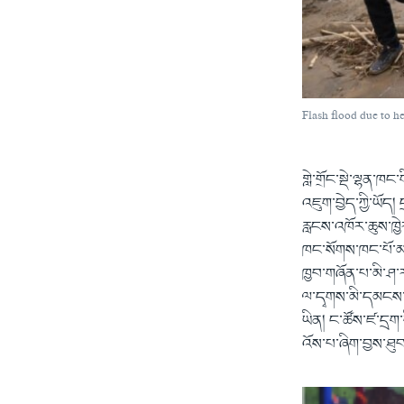
Flash flood due to he
གླེ་གྲོང་སྡེ་ལྷན་
འཇུག་བྱེད་ཀྱི་ཡོ
རླངས་འཁོར་ཆུས་ཁྱེ
ཁང་སོགས་ཁང་པོ་མང
ཁྱབ་གཞོན་པ་མི་ཤ་
ལ་དྭགས་མི་དམངས་ཀ
ཡིན། ང་ཚོས་ཛ་དྲག
འོས་པ་ཞིག་བྱས་ཐུ