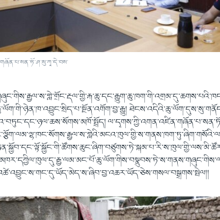
ཞོན་པ་སན་ཏོ་ཤ་སུ་ཀཱ་དེ་བས་
་གིས་རྒྱལ་ས་གླེ་གྲོང་རྡལ་གྱི་རྐ་ཆུ་དང་རྒྱུག་ཆུ་ཁག་གི་འགྲམ་དུ་ཆགས་པའི
ོག་གི་ཉེན་ཁ་འབྱུང་སྲིད་པ་སྔོན་འགོག་བྱ་རྒྱུ། ཐེངས་འདིའི་ཆུ་ལོག་དུས་སུ་གན
་བཏུང་དང་ཉལ་ཆས་སོགས་མཁོ་སྤྲོད། ལ་དྭགས་ཀྱི་འགན་འཛིན་གཞོན་པ་སན་ཏོ་
དང་ལྕོག་ལམ་ལྷ་ཁང་སོགས་རྒྱལ་ས་གླེའི་མངའ་ཁུལ་གྱི་ས་གནས་ཁག་ཏུ་ཞིག་གསོའི་ལས་
་སྐྱོབ་དང་ལྟོ་སྐྱོང་གི་ཚོགས་ཆུང་ཞིག་བཙུགས་ཏེ་སྐམ་པ་རི་ས་ཁུལ་གྱི་ལས་མི་ཚོ
ཡོད། མཁར་དཀྱིལ་ཁུལ་དུ་རྒྱ་ལམ་མང་པོ་ཆུ་ལོག་གིས་བསྣུབས་ཏེ་ས་གནས་གཞུང་གིས་
་འཚེ་འབྱུང་ས་གང་དུ་ཡོད་མེད་ས་ཞིབ་བྱ་འཆར་ཡོད་ཅེས་གསལ་བསྒྲགས་སྤེལ།།