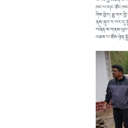
སངས་ཀྱི་མཚན་མོར་
ཁང་པ་དང་ཚོང་ཁང་
གིས་ཁྱེར། རྒྱ་གར་
ནས་ནུབ་ར་བར་དུ་ས
བཞིན་ས་གནས་ཡུལ་མ
འཆམ་པ་ཚོས་ཉེན་སྐྱ