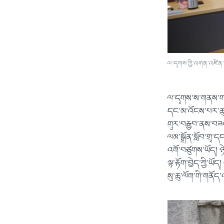
ལ་དྭགས་ཀྱི་འགན་འཛིན་ག
ལ་དྭགས་ས་གནས་གཞུང
དང་མ་འོངས་པར་ཆུ་ལ
གུར་བརྒྱབ་ནས་བཟའ
ལམ་སྒྲོན་སློབ་གྲྭ་
འགོ་བཙུགས་ཡོད། ཉེན
ལྟ་རྟོག་བྱེད་ཀྱི་
སུ་ཆུ་ལོག་གི་གནོད