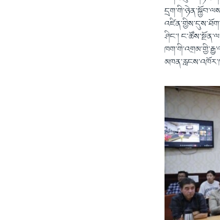
དྲག་གི་ཉེན་སྐྱོབ་
འཛིན་གྱིས་དུས་ཐོག
ཤིང་། ང་ཚོས་སྔོན
ཁག་གི་འགྲམ་གྱི་རྒ
མཁན་རླངས་འཁོར་ཁ