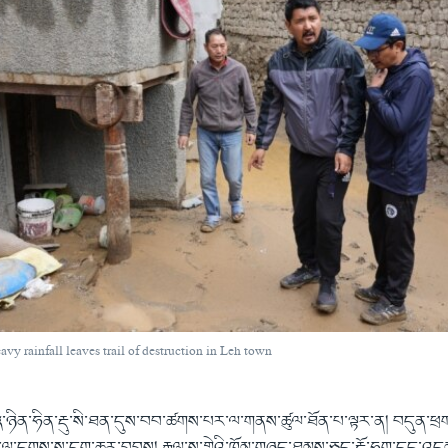
avy rainfall leaves trail of destruction in Leh town
་༢༣་ཉིན་ཧིན་རྡུ་སི་ཐན་དུས་བབ་ཚགས་པར་ལ་གནས་ཚུལ་ཐོན་པ་ལྟར་ན། བདུན་ཕྲ