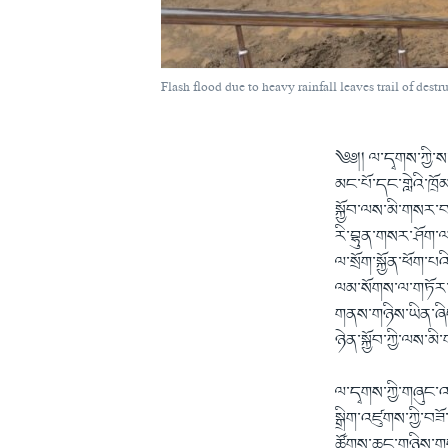
Flash flood due to heavy rainfall leaves trail of dest
༄༅།། ལ་དྭགས་ཀྱི་ས
མང་པོ་དང་གླེའི་ཁྲ
སྐྱོབ་ལས་མི་གསར་བ
རི་བྷུན་གསར་ཤོག་ལ
ལ་སྲོག་སྐྱོན་ཕོག་
ལམ་སོགས་ལ་གཏོར་བཤ
གནས་གཉིས་ཡིན་ཞིང
ཉེན་སྐྱོབ་ཀྱི་ལས་
ལ་དྭགས་ཀྱི་གཞུང་འ
སྒྲིག་འཛུགས་ཀྱི་བ
ཚོགས་ཆུང་གཉིས་གསར