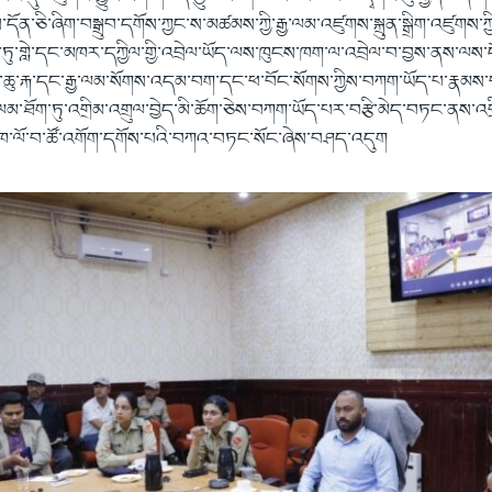
ལས་དོན་ཅི་ཞིག་བསྒྲུབ་དགོས་ཀྱང་ས་མཚམས་ཀྱི་རྒྱ་ལམ་འཛུགས་སྐྲུན་སྒྲིག་འཛུགས་
་ཏུ་གླེ་དང་མཁར་དཀྱིལ་གྱི་འབྲེལ་ཡོད་ལས་ཁུངས་ཁག་ལ་འབྲེལ་བ་བྱས་ནས་ལས་ད
་ལ་ཆུ་རྐ་དང་རྒྱ་ལམ་སོགས་འདམ་བག་དང་ཕ་བོང་སོགས་ཀྱིས་བཀག་ཡོད་པ་རྣམས་
ྱ་ལམ་ཐོག་ཏུ་འགྲིམ་འགྲུལ་བྱེད་མི་ཆོག་ཅེས་བཀག་ཡོད་པར་བརྩི་མེད་བཏང་ནས་འགྲ
་ལོ་བ་ཚོ་འགོག་དགོས་པའི་བཀའ་བཏང་སོང་ཞེས་བཤད་འདུག