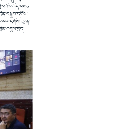
ཀྱི་བཟོ་བཀོད་འགན་
ོན་བསྒྲུབ་དགོས་
བསལ་དགོས། ཆུ་རྐ་
ིམ་འགྲུལ་བྱེད་