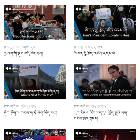
ཟླ་བ་དྲུག་པ། ༠༥།༢༠༢༤
ཟླ་བ་ལྔ་པ། ༢༢།༢༠༢༤
རྒྱ་ནག་གི་དྲུག་བཞི་ཕྱིར་དྲན།
ཨི་རན་གྱི་སྲིད་འཛིན་འདས་པོ།
ཟླ་བ་བཞི་པ། ༢༦།༢༠༢༤
ཟླ་བ་བཞི་པ། ༢༤།༢༠༢༤
ཊིག་ཊོག་ལ་གདམ་ཀ་ཅི་ཞིག་ཡོད་དམ།
ཡུཀ་རེན་ལ་རོགས་དངུལ་སྤྲོད་རྒྱུའི་ཐག་
གཅོད་བྱེད་སྟངས།