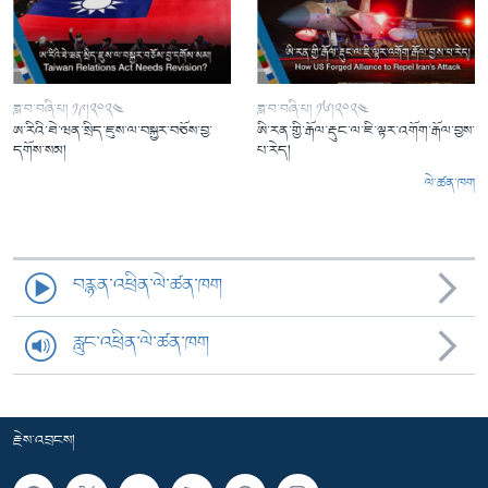
ཟླ་བ་བཞི་པ། ༡༩།༢༠༢༤
ཟླ་བ་བཞི་པ། ༡༦།༢༠༢༤
ཨ་རིའི་ཐེ་ཝན་སྲིད་ཇུས་ལ་བསྐྱར་བཅོས་བྱ་
ཨི་རན་གྱི་རྒོལ་རྡུང་ལ་ཇི་ལྟར་འགོག་རྒོལ་བྱས་
དགོས་སམ།
པ་རེད།
ལེ་ཚན་ཁག
བརྙན་འཕྲིན་ལེ་ཚན་ཁག
རླུང་འཕྲིན་ལེ་ཚན་ཁག
རྗེས་འབྲངས།