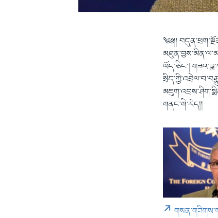
༄༅།། བདུན་ཕྲག་སྔོ
མཐུན་བྱས་མིན་ལ་མ་
ཡོད་ཅིང་། གཟའ་ཟླ་
སྲིད་ཀྱི་འབྲེལ་བ་བར
མཇུག་འབྲས་ཤིག་སྨིན
གནང་གི་རེད།།
གསན་གཟིགས་