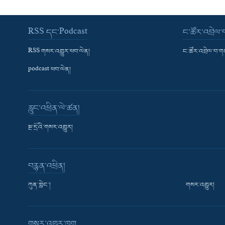
RSS དང་Podcast
ང་ཚོར་འབྲེལ
RSS གསར་འགྱུར་ཕབ་ལེན།
ང་ཚོར་འབྲེལ་བ་
podcast ཕབ་ལེན།
རླུང་འཕྲིན་ལེ་ཚན།
སྔ་དྲོའི་གསར་འགྱུར།
བརྙན་འཕྲིན།
ཀུན་གླེང་།
གསར་འགྱུར།
གསར་འགྱུར་ཁག