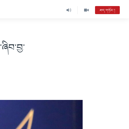
ཐད་གཏོང་།
ཞིབ་བྱ་