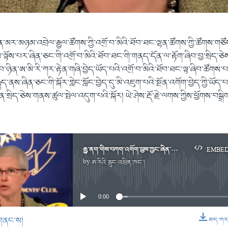
ན་མར་མཉམ་འབྲེལ་རྒྱལ་ཚོགས་ཀྱི་འགྲོ་བ་མིའི་ཐོབ་ཐང་ལྷན་ཚོགས་ཀྱི་ཚོགས་གཙོ
ལྟོས་པར་ཞིན་ཅང་གི་འགྲོ་བ་མིའི་ཐོབ་ཐང་གི་གནད་དོན་ལ་རྟོག་ཞིབ་བྱ་སྲིད་ཅ
བ་ཉིན་ཨ་མི་རི་ཀར་རྟེན་གཞི་བྱེད་ཡོད་པའི་འགྲོ་བ་མིའི་ཐོབ་ཐང་ལྟ་ཞིབ་ཚོགས་
ྒྱུད་ནས་ཞིན་ཅང་གི་སྐོར་གླེང་སློང་བྱེད་དུ་མི་འཇུག་པའི་སྔོན་འགོག་བྱེད་ཀྱི་ཡོད་པ
་སྲིད་ཅེས་གནས་ཚུལ་སྤེལ་འདུག་པའི་སྐོར། ཡེ་ཤེས་རྡོ་རྗེ་ལགས་ཀྱིས་ཕྱོགས་བསྒྲི
རྒྱ་ནག་གིས་བཀག་འགོག་བྱས་ཀྱང་ཞིན་ཅང་ལ་རྟོག་ཞིབ་བྱ་སྲིད།
EMBE
by
ཨ་རིའི་རླུང་འཕྲིན་ཁང་།
No media source currently available
0:00
གནང་ས།
ཐད་ཀར་ཕ
EMBED