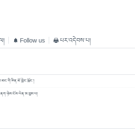
ེལ།
Follow us
པར་འདེབས་པ།
བ་ཐང་གི་ཟིན་ཐོ་གླེང་སློང་།
་ནག་ཉེས་ངོས་ལེན་མ་བྱས་པ།