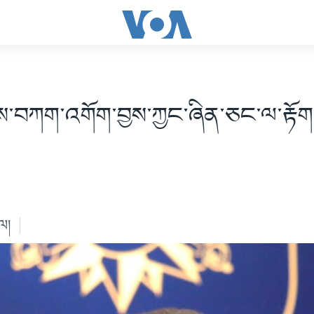
ིས་བཀག་འགོག་བྱས་ཀྱང་ཞིན་ཅང་ལ་རྟོག་
ེལ།