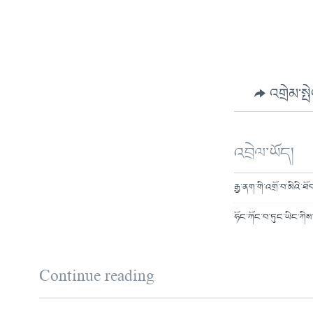
འགྲེམ་སྤ
འབྲེལ་ཡོད།
རྒྱ་ནག་གི་འགྲོ་བ་མིའི་ཐོ
ཧོང་ཀོང་བ་ཏུང་ཡིང་ཀིས
Continue reading