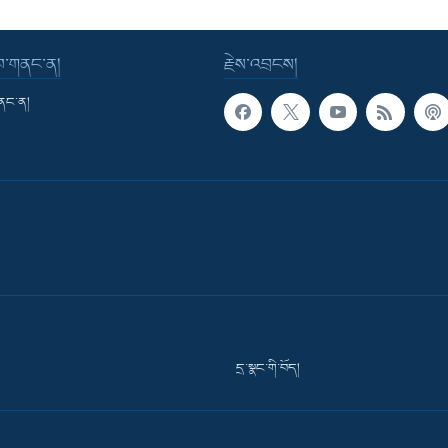
་བ་གནང་ན།
རྗེས་འབྲངས།
གནང་ན།
དྲ་སྣང་གི་བོད།