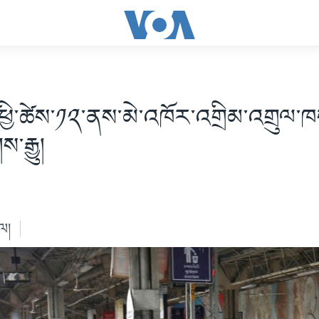
་ཕྱི་ཚེས་༡༢་ནས་མེ་འཁོར་འགྲིམ་འགྲུལ་
་རྒྱུ།
ེལ།