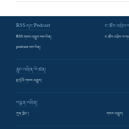
RSS དང་Podcast
ང་ཚོར་འབྲེལ
RSS གསར་འགྱུར་ཕབ་ལེན།
ང་ཚོར་འབྲེལ་བ་
podcast ཕབ་ལེན།
རླུང་འཕྲིན་ལེ་ཚན།
སྔ་དྲོའི་གསར་འགྱུར།
བརྙན་འཕྲིན།
ཀུན་གླེང་།
གསར་འགྱུར།