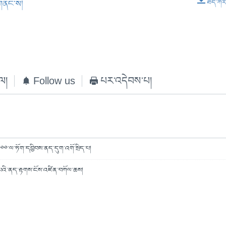
གནང་ས།
ཐད་ཀར་ཕ
EMBED
ེལ།
Follow us
པར་འདེབས་པ།
༠༠་ལ་ཏོག་དབྱིབས་ནད་དུག་འགོ་སྲིད་པ།
་པའི་ནད་རྟགས་ངོས་འཛིན་བཀོལ་ཆས།