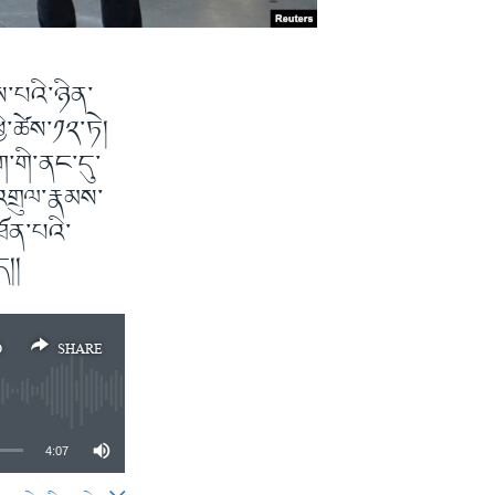
་པའི་ཉིན་
ི་ཚེས་༡༢་ཏེ།
་གི་ནང་དུ་
གྲུལ་རྣམས་
ཐོན་པའི་
ད།།
D
SHARE
4:07