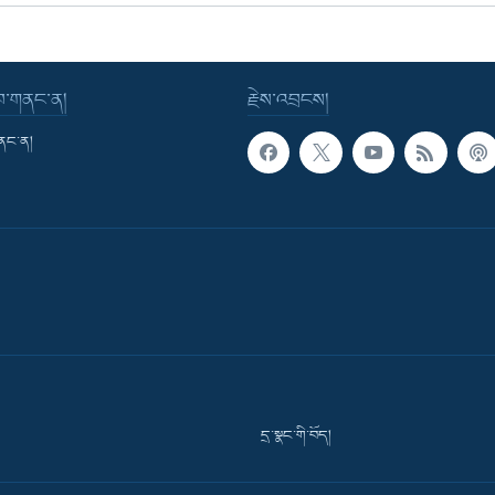
་བ་གནང་ན།
རྗེས་འབྲངས།
གནང་ན།
དྲ་སྣང་གི་བོད།