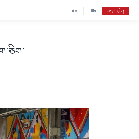
ཐད་གཏོང་།
ཁག་ཅིག་