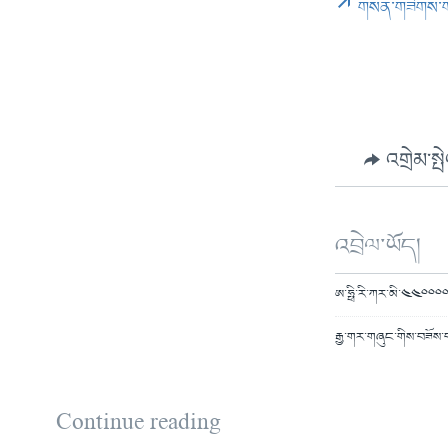
གསན་གཟིགས་
འགྲེམ་སྤ
འབྲེལ་ཡོད།
ཨ་ཧྥི་རི་ཀར་མི་༤༤༠༠༠༠
རྒྱ་གར་གཞུང་གིས་བཟོས
Continue reading