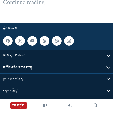
Continue reading
རྗེས་འབྲངས།
RSS དང་Podcast
ང་ཚོར་འབྲེལ་བ་གནང་ན།
རླུང་འཕྲིན་ལེ་ཚན།
བརྙན་འཕྲིན།
གསར་འགྱུར་ཁག
ཐད་གཏོང་།