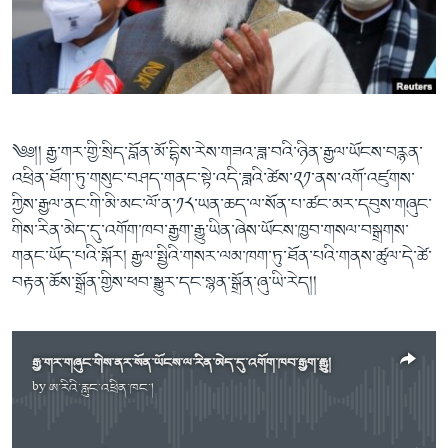
ཀར་
Learning English
འཚོལ་
དྲ་བརྙན་གསར་འགྱུར།
བགྲོ་གླེང་མདུན་ལྕོག
ཞིབ་
རྗེས་འབྲངས།
ཁ་བའི་མི་སྣ།
བསྐྱར་ཞིབ།
ལ་
བསྐྱོད།
བུད་མེད་ལེ་ཚན།
པོ་ཊི་ཁ་སི།
དཔེ་ཀློག
དཔེ་ཀློག
སྐད་ཡིག
༄༅།། རྒྱ་གར་གྱི་སྲིད་བློན་མོ་དྷིས་རེས་གཟའ་ཟླ་བའི་ཉིན་རྒྱལ་ཡོངས་བརྙན་
ཆབ་སྲིད་བཙོན་པ་ངོ་སྤྲོད།
ཕ་ཡུལ་གླེང་སྟེགས།
འཕྲིན་ཐོག་ཏུ་གསུང་བཤད་གནང་སྟེ་འདི་ཟླའི་ཚེས་༢༡་ནས་འགོ་འཛུགས་
ཀྱིས་རྒྱལ་ནང་གི་མི་མང་ལོ་ན་༡༨་ཡན་ཆད་ལ་སོན་པ་ཚང་མར་དབུས་གཞུང་
ཆོས་རིག་ལེ་ཚན།
གིས་རིན་མེད་དུ་འགོག་ཁབ་རྒྱག་རྒྱུ་ཡིན་ཞེས་ཡོངས་ཁྱབ་གསལ་བསྒྲགས་
གཞོན་སྐྱེས་དང་ཤེས་ཡོན།
གནང་ཡོད་པའི་སྐོར། རྒྱལ་སྤྱིའི་གསར་ལམ་ཁག་ཏུ་ཐོན་པའི་གནས་ཚུལ་དེ་ཚེ་
འཕྲོད་བསྟེན་དང་དོན་ལྡན་གྱི་མི་ཚེ།
བརྟན་ཆོས་སྒྲོན་གྱིས་ཕབ་སྒྱུར་དང་སྙན་སྒྲོན་ཞུ་ཡི་རེད།།
གངས་རིའི་བྲག་ཅ།
བུད་མེད།
རྒྱ་གར་གཞུང་གིས་ནར་སོན་ཡོངས་ལ་རིན་མེད་དུ་འགོག་ཁབ་རྒྱག་རྒྱུ།
སོ་ཡ་ལ། བོད་ཀྱི་གླུ་གཞས།
by
ཨ་རིའི་རླུང་འཕྲིན་ཁང་།
No media source currently available