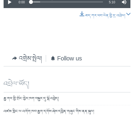
0:00
5:10
ཐད་ཀར་ཕབ་ལེན་གྱི་དྲ་འབྲེལ།
འགྲེམ་སྤེལ།
Follow us
འབྲེལ་ཡོད།
རྒྱ་གར་གྱི་གྲོང་ཁྱེར་ཁག་བསྐྱར་དུ་སྒོ་འབྱེད།
འཛམ་གླིང་ལ་འགོག་ཁབ་རྒྱག་དགོས་ཞེས་དབྱིན་གཞུང་གིས་ནན་སྐུལ།