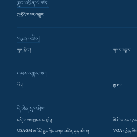
རླུང་འཕྲིན་ལེ་ཚན།
སྔ་དྲོའི་གསར་འགྱུར།
བརྙན་འཕྲིན།
ཀུན་གླེང་།
གསར་འགྱུར།
གསར་འགྱུར་ཁག
བོད།
རྒྱ་ནག
Learning English
དེ་མིན་དྲ་འབྲེལ།
རྗེས་འབྲངས།
འདི་ག་ལས་ཁུངས་ངོ་སྤྲོད།
ཨེ་ཤེ་ཡ་རང་དབང
USAGM ཨ་རིའི་རྒྱང་སྲིང་འགན་འཛིན་ལྷན་ཚོགས།
VOA དབྱིན་ཡིག