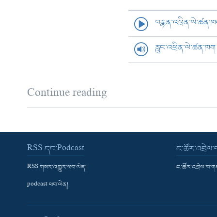
བརྙན་འཕྲིན་ལེ་ཚན་
རླུང་འཕྲིན་ལེ་ཚན་ཁག
Continue reading
RSS དང་Podcast
ང་ཚོར་འབྲེལ
RSS གསར་འགྱུར་ཕབ་ལེན།
ང་ཚོར་འབྲེལ་བ་
podcast ཕབ་ལེན།