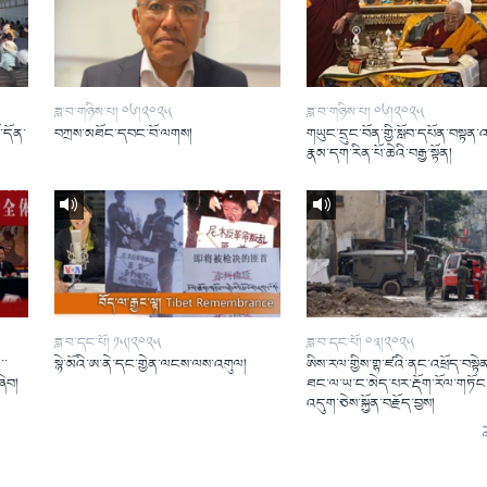
ཟླ་བ་གཉིས་པ། ༠༦།༢༠༢༥
ཟླ་བ་གཉིས་པ། ༠༦།༢༠༢༥
ོ་དོན་
བཀྲས་མཐོང་དབང་བོ་ལགས།
གཡུང་དྲུང་བོན་གྱི་སློབ་དཔོན་བསྟན་
།
རྣམ་དག་རིན་པོ་ཆེའི་བརྒྱ་སྟོན།
ཟླ་བ་དང་པོ། ༡༥།༢༠༢༥
ཟླ་བ་དང་པོ། ༠༣།༢༠༢༥
་་
སྙེ་མོའི་ཨ་ནེ་དང་གྱེན་ལངས་ལས་འགུལ།
ཨིས་རལ་གྱིས་གྷ་ཛའི་ནང་འཕྲོད་བསྟེན
ཞིབ།
ཐང་ལ་ཡ་ང་མེད་པར་རྡོག་རོལ་གཏོང་
འདུག་ཅེས་སྐྱོན་བརྗོད་བྱས།