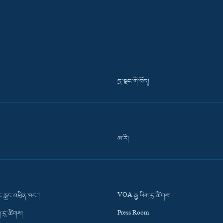
དྲ་སྣང་གི་བོད།
ཨ་རི།
་རླུང་འཕྲིན་ཁང་།
VOA རྒྱ་ཡིག་དྲ་ཚིགས།
་དྲ་ཚིགས།
Press Room