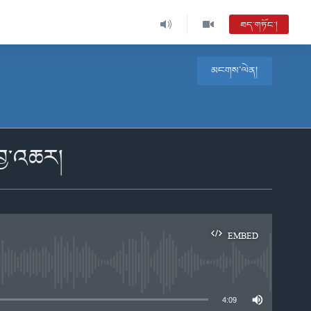
ཐད་གཏོང་།
མངགས་ལེན།
་བྱ་འཆར།
EMBED
e
4:09