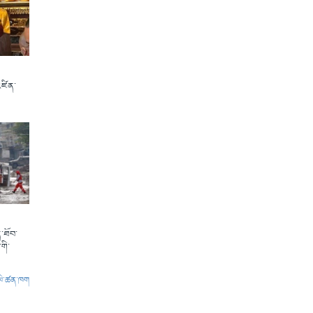
འཛིན་
་ཐོབ་
གི་
ལེ་ཚན་ཁག