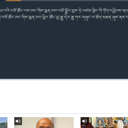
་ན་ཝ་ལའི་བཟོ་ཚོང་ལས་ཁང་གིས་སྨན་ཁབ་བཟོ་སྦྱོར་བྱས་ཏེ་འཛམ་གླིང་གི་ཏོག་དབྱིབས་ནད
་གི་བཟོ་ཚོང་ཁང་གིས་སྨན་ཁབ་ཕྱིར་ཚོང་བྱ་རྒྱུ་དེར་རྒྱ་གར་གཞུང་ལ་ཆོག་མཆན་ཞུས་ནས་ང