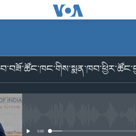
མངགས་ལེན།
་ཁབ་བཟོ་ཚོང་ཁང་གིས་སྨན་ཁབ་ཕྱིར་ཚོང
མངགས་ལེན།
No media source currently availabl
0:00