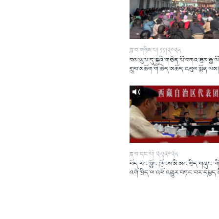
ཟླ་བ་གཉིས་པ། ༡༡།༢༠༢༥
བལ་ཡུལ་དུ་སྐུའི་གཅེན་པོ་བཀའ་ཟུར་རྒྱ་ལ
གྲུབ་མཆོག་གི་ཆེད་མཆོད་འབུལ་སྨོན་ལམ
ཟླ་བ་དང་པོ། ༢༥།༢༠༢༥
བོད་རང་སྐྱོང་ལྗོངས་མི་མང་སྲིད་གཞུང་་གི
འགོ་ཁྲིད་ལ་འཕོ་འགྱུར་བཏང་བར་དཔྱད་