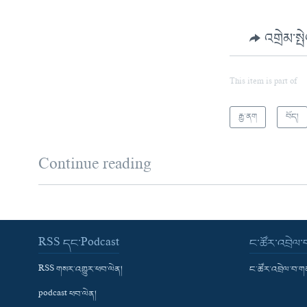
འགྲེམ་སྤ
This item is part of
རྒྱ་ནག
བོད།
Continue reading
RSS དང་Podcast
ང་ཚོར་འབྲེལ
RSS གསར་འགྱུར་ཕབ་ལེན།
ང་ཚོར་འབྲེལ་བ་
podcast ཕབ་ལེན།