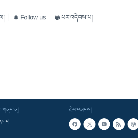
ེལ།
Follow us
པར་འདེབས་པ།
་བ་གནང་ན།
རྗེས་འབྲངས།
གནང་ན།