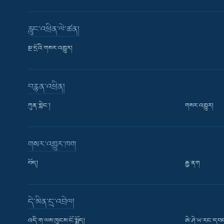
རླུང་འཕྲིན་ལེ་ཚན།
སྔ་དྲོའི་གསར་འགྱུར།
བརྙན་འཕྲིན།
ཀུན་གླེང་།
གསར་འགྱུར།
གསར་འགྱུར་ཁག
བོད།
རྒྱ་ནག
Learning English
དེ་མིན་དྲ་འབྲེལ།
རྗེས་འབྲངས།
འདི་ག་ལས་ཁུངས་ངོ་སྤྲོད།
ཨེ་ཤེ་ཡ་རང་དབང