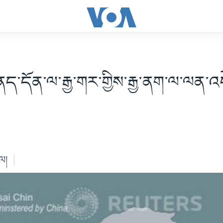
ནད་དོན་ལ་རྒྱ་གར་གྱིས་རྒྱ་ནག་ལ་ལན་
ེལ།