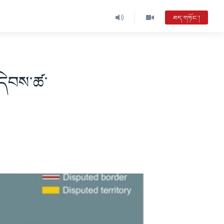
ཐད་གཏོང་།
འདེབས་ཚ་