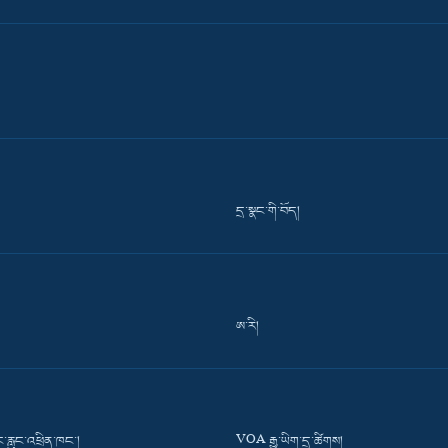
དྲ་སྣང་གི་བོད།
ཨ་རི།
་རླུང་འཕྲིན་ཁང་།
VOA རྒྱ་ཡིག་དྲ་ཚིགས།