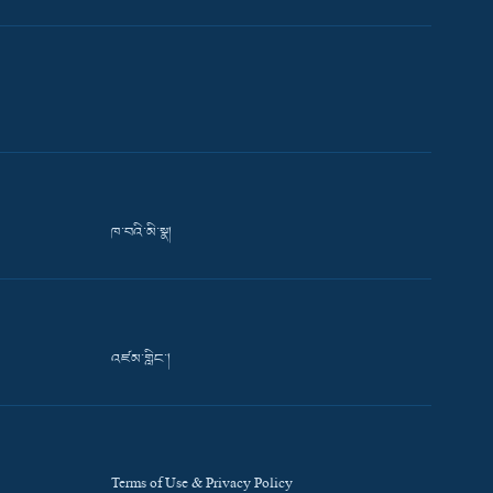
ཁ་བའི་མི་སྣ།
འཛམ་གླིང་།
Terms of Use & Privacy Policy