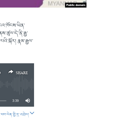
མངའ་ཁོངས་ཡིན་
ཚུལ་དེ་ནི་རྒྱ་
ི་སྐོར། རྣམ་རྒྱལ་
D
SHARE
3:39
བ་ལེན་གྱི་དྲ་འབྲེལ།
SHARE