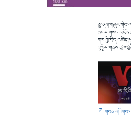
རྒྱ་ནག་གཞུང་གིས་འ
ལུགས་གསལ་འདོན་བྱ
གར་གྱི་སྲིད་འཛིན་
ཤཱསྟྲིས་གནས་ཚུལ་ཕྱ
གསན་གཟིགས་