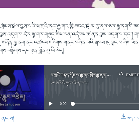
གྲེམས་སྤེལ་བྱས་པའི་ས་ཀྲའི་ནང་རྒྱ་གར་གྱི་མངའ་སྡེ་ཨ་རུ་ནལ་ཅལ་རྒྱ་ནག་གི་
ས་འདུག་པ་དེར་རྒྱ་གར་གཞུང་གིས་ལན་འདེབས་ཚ་ནན་བྱས་འདུག་པ་དང་། གནས་
སྐུ་གཞོན་རྒྱ་ནག་ནང་འཚམས་གཟིགས་གནང་བཞིན་པའི་སྐབས་སུ་བྱུང་བ་ཞིག་ཡིན་པའ
ོགས་བསྒྲིགས་དང་སྙན་སྒྲོན་ཞུ་ཡི་རེད།
ས་ཀྲའི་གནད་དོན་ལ་རྒྱ་གར་གྱིས་རྒྱ་ནག་ལ་ལན་འདེབས་ཚ་ནན།
EMBE
by
ཨ་རིའི་རླུང་འཕྲིན་ཁང་།
No media source currently available
0:00
གནང་ས།
ཐད་ཀར་ཕ
EMBED