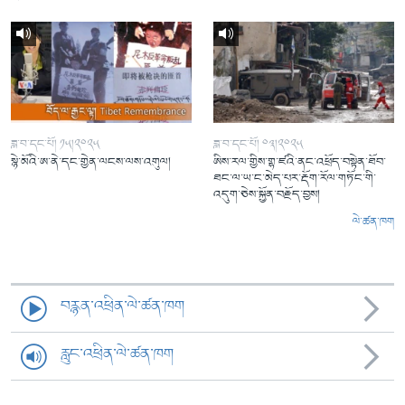
ཟླ་བ་དང་པོ། ༡༥།༢༠༢༥
ཟླ་བ་དང་པོ། ༠༣།༢༠༢༥
སྙེ་མོའི་ཨ་ནེ་དང་གྱེན་ལངས་ལས་འགུལ།
ཨིས་རལ་གྱིས་གྷ་ཛའི་ནང་འཕྲོད་བསྟེན་ཐོབ་
ཐང་ལ་ཡ་ང་མེད་པར་རྡོག་རོལ་གཏོང་གི་
འདུག་ཅེས་སྐྱོན་བརྗོད་བྱས།
ལེ་ཚན་ཁག
བརྙན་འཕྲིན་ལེ་ཚན་ཁག
རླུང་འཕྲིན་ལེ་ཚན་ཁག