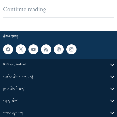
Continue reading
རྗེས་འབྲངས།
RSS དང་Podcast
ང་ཚོར་འབྲེལ་བ་གནང་ན།
རླུང་འཕྲིན་ལེ་ཚན།
བརྙན་འཕྲིན།
གསར་འགྱུར་ཁག