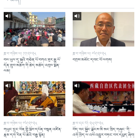
ཟླ་བ་གཉིས་པ། ༡༡།༢༠༢༥
ཟླ་བ་གཉིས་པ། ༠༦།༢༠༢༥
བལ་ཡུལ་དུ་སྐུའི་གཅེན་པོ་བཀའ་ཟུར་རྒྱ་ལོ་
བཀྲས་མཐོང་དབང་བོ་ལགས།
དོན་གྲུབ་མཆོག་གི་ཆེད་མཆོད་འབུལ་སྨོན་
ལམ།
ཟླ་བ་གཉིས་པ། ༠༦།༢༠༢༥
ཟླ་བ་དང་པོ། ༢༥།༢༠༢༥
གཡུང་དྲུང་བོན་གྱི་སློབ་དཔོན་བསྟན་འཛིན་
བོད་རང་སྐྱོང་ལྗོངས་མི་མང་སྲིད་གཞུང་་གི་་
རྣམ་དག་རིན་པོ་ཆེའི་བརྒྱ་སྟོན།
འགོ་ཁྲིད་ལ་འཕོ་འགྱུར་བཏང་བར་དཔྱད་ཞིབ།