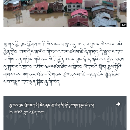
ཀར་
Learning English
འཚོལ་
དྲ་བརྙན་གསར་འགྱུར།
བགྲོ་གླེང་མདུན་ལྕོག
ཞིབ་
རྗེས་འབྲངས།
ཁ་བའི་མི་སྣ།
བསྐྱར་ཞིབ།
ལ་
བསྐྱོད།
བུད་མེད་ལེ་ཚན།
པོ་ཊི་ཁ་སི།
དཔེ་ཀློག
དཔེ་ཀློག
སྐད་ཡིག
རྒྱ་གར་གྱི་བྱང་ཕྱོགས་ཀ་ཤི་མིར་མངའ་ཁུལ་དུ་ ཆར་པ་ཤུགས་ཆེ་བབས་པའི་
ཆབ་སྲིད་བཙོན་པ་ངོ་སྤྲོད།
ཕ་ཡུལ་གླེང་སྟེགས།
རྐྱེན་གྱིས་་ཁུལ་དེར་ཆུ་ལོག་གི་དཀའ་ངལ་ཚབས་ཆེ་ཞིག་ཕྲད་དེ་རྒྱ་གར་དང་
པ་ཀིས་ཐན གཉིས་ཀའི་ནང་མི་ཤི་སྐྱོན་ཆགས་བྱུང་སྟེ་ད་ལྟའི་ཆར་རྐྱེན་འདས་
ཆོས་རིག་ལེ་ཚན།
སུ་གྱུར་བའི་གྲངས་འབོར་༤༠༠ཙམ་ཞིག་ལ་སླེབས་ཡོད་པའི་སྐོར། རྒྱལ་སྤྱིའི་
གཞོན་སྐྱེས་དང་ཤེས་ཡོན།
གསར་ལམ་ཁག་ནང་ཐོན་པའི་གནས་ཚུལ་རྣམས་་ཚེ་བརྟན་ཆོས་སྒྲོན་གྱིས་
འཕྲོད་བསྟེན་དང་དོན་ལྡན་གྱི་མི་ཚེ།
ཕབ་བསྒྱུར་དང་སྙན་སྒྲོན་ཞུ་གི་རེད།
གངས་རིའི་བྲག་ཅ།
བུད་མེད།
རྒྱ་གར་བྱང་ཕྱོགས་ཀ་ཤི་མིར་ནང་ཆུ་ལོག་གི་གོད་ཆགས་བྱུང་ཡོད་པ།
སོ་ཡ་ལ། བོད་ཀྱི་གླུ་གཞས།
by
ཨ་རིའི་རླུང་འཕྲིན་ཁང་།
No media source currently available