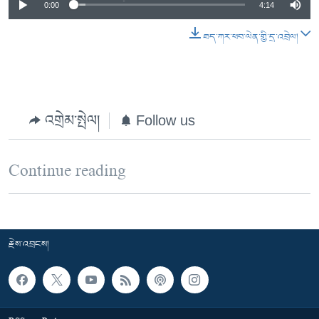
0:00
4:14
ཐད་ཀར་ཕབ་ལེན་གྱི་དྲ་འབྲེལ།
འགྲེམ་སྤེལ།
Follow us
Continue reading
རྗེས་འབྲངས།