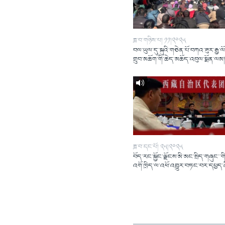
ཟླ་བ་གཉིས་པ། ༡༡།༢༠༢༥
བལ་ཡུལ་དུ་སྐུའི་གཅེན་པོ་བཀའ་ཟུར་རྒྱ་ལ
གྲུབ་མཆོག་གི་ཆེད་མཆོད་འབུལ་སྨོན་ལམ
ཟླ་བ་དང་པོ། ༢༥།༢༠༢༥
བོད་རང་སྐྱོང་ལྗོངས་མི་མང་སྲིད་གཞུང་་གི
འགོ་ཁྲིད་ལ་འཕོ་འགྱུར་བཏང་བར་དཔྱད་