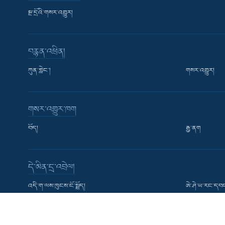
སྔ་དྲོའི་གསར་འགྱུར།
བརྙན་འཕྲིན།
ཀུན་གླེང་།
གསར་འགྱུར།
Learning English
གསར་འགྱུར་ཁག
རྗེས་འབྲངས།
བོད།
རྒྱ་ནག
དེ་མིན་དྲ་འབྲེལ།
སྐད་ཡིག
འདི་ག་ལས་ཁུངས་ངོ་སྤྲོད།
ཨེ་ཤེ་ཡ་རང་དབང
USAGM ཨ་རིའི་རྒྱང་སྲིང་འགན་འཛིན་ལྷན་ཚོགས།
VOA དབྱིན་ཡིག