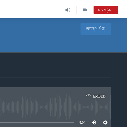
ཐད་གཏོང་།
མངགས་ལེན།
EMBED
e
5:04