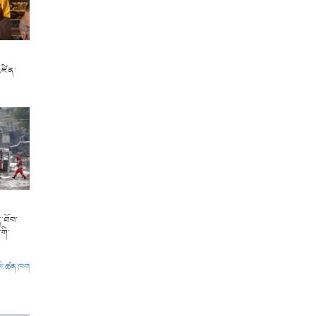
འཛིན་
་ཐོབ་
གི་
ལེ་ཚན་ཁག