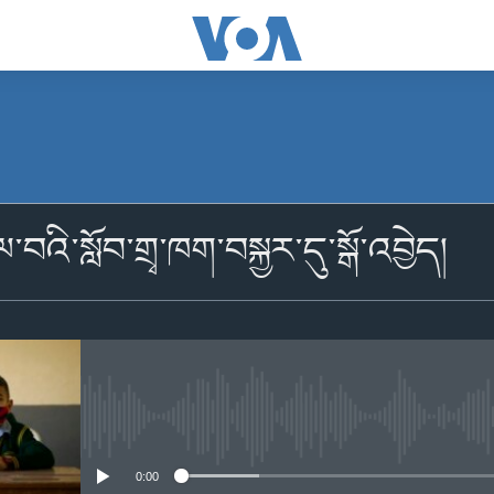
མངགས་ལེན།
བའི་སློབ་གྲྭ་ཁག་བསྐྱར་དུ་སྒོ་འབྱེད།
མངགས་ལེན།
No media source currently availabl
0:00