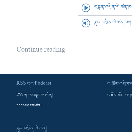
བརྙན་འཕྲིན་ལེ་ཚན་
རླུང་འཕྲིན་ལེ་ཚན་ཁག
Continue reading
RSS དང་Podcast
ང་ཚོར་འབྲེལ
RSS གསར་འགྱུར་ཕབ་ལེན།
ང་ཚོར་འབྲེལ་བ་
podcast ཕབ་ལེན།
རླུང་འཕྲིན་ལེ་ཚན།