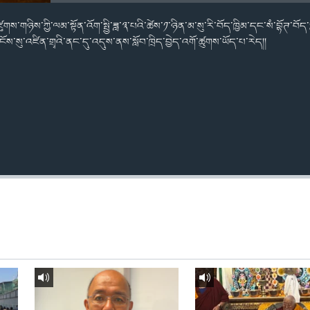
ུགས་གཉིས་ཀྱི་ལམ་སྟོན་འོག་སྤྱི་ཟླ་༣་པའི་ཚེས་༡་ཉིན་མ་སུ་རི་བོད་ཁྱིམ་དང་སཾ་བྷོཊ་བོད་
ས་དངོས་སུ་འཛིན་གྲྭའི་ནང་དུ་འདུས་ནས་སློབ་ཁྲིད་བྱེད་འགོ་ཚུགས་ཡོད་པ་རེད།།