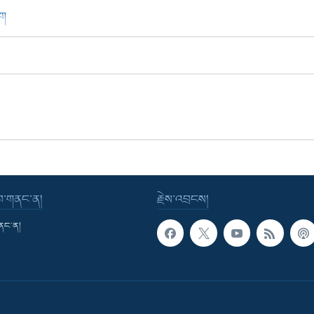
ཁག
་བ་གནང་ན།
རྗེས་འབྲངས།
གནང་ན།