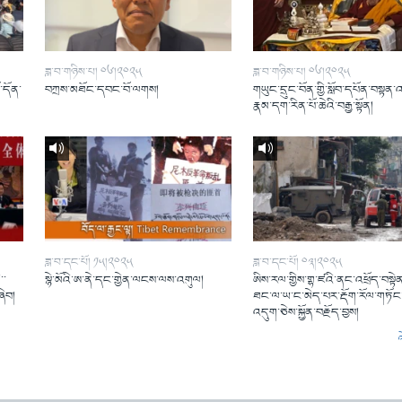
ཟླ་བ་གཉིས་པ། ༠༦།༢༠༢༥
ཟླ་བ་གཉིས་པ། ༠༦།༢༠༢༥
ོ་དོན་
བཀྲས་མཐོང་དབང་བོ་ལགས།
གཡུང་དྲུང་བོན་གྱི་སློབ་དཔོན་བསྟན་
།
རྣམ་དག་རིན་པོ་ཆེའི་བརྒྱ་སྟོན།
ཟླ་བ་དང་པོ། ༡༥།༢༠༢༥
ཟླ་བ་དང་པོ། ༠༣།༢༠༢༥
་་
སྙེ་མོའི་ཨ་ནེ་དང་གྱེན་ལངས་ལས་འགུལ།
ཨིས་རལ་གྱིས་གྷ་ཛའི་ནང་འཕྲོད་བསྟེན
ཞིབ།
ཐང་ལ་ཡ་ང་མེད་པར་རྡོག་རོལ་གཏོང་
འདུག་ཅེས་སྐྱོན་བརྗོད་བྱས།