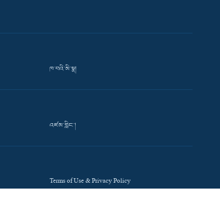
ཁ་བའི་མི་སྣ།
འཛམ་གླིང་།
Terms of Use & Privacy Policy
Accessibility