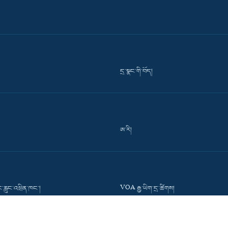
དྲ་སྣང་གི་བོད།
ཨ་རི།
་རླུང་འཕྲིན་ཁང་།
VOA རྒྱ་ཡིག་དྲ་ཚིགས།
་དྲ་ཚིགས།
Press Room