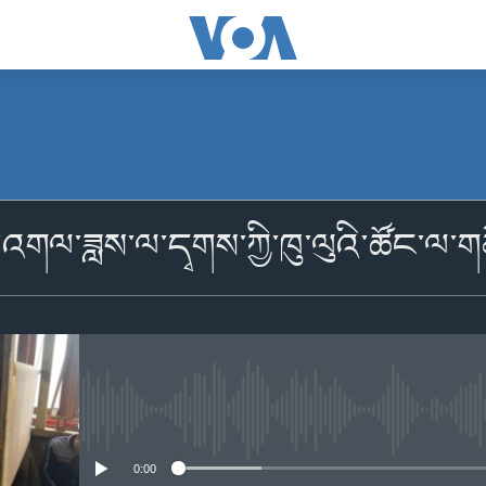
མངགས་ལེན།
འགལ་ཟླས་ལ་དྭགས་ཀྱི་ཁུ་ལུའི་ཚོང་ལ་གནོ
མངགས་ལེན།
No media source currently availabl
0:00