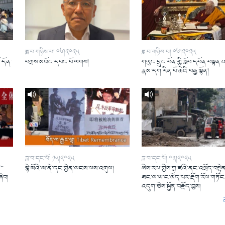
ཟླ་བ་གཉིས་པ། ༠༦།༢༠༢༥
ཟླ་བ་གཉིས་པ། ༠༦།༢༠༢༥
ོ་དོན་
བཀྲས་མཐོང་དབང་བོ་ལགས།
གཡུང་དྲུང་བོན་གྱི་སློབ་དཔོན་བསྟན་
།
རྣམ་དག་རིན་པོ་ཆེའི་བརྒྱ་སྟོན།
ཟླ་བ་དང་པོ། ༡༥།༢༠༢༥
ཟླ་བ་དང་པོ། ༠༣།༢༠༢༥
་་
སྙེ་མོའི་ཨ་ནེ་དང་གྱེན་ལངས་ལས་འགུལ།
ཨིས་རལ་གྱིས་གྷ་ཛའི་ནང་འཕྲོད་བསྟེན
ཞིབ།
ཐང་ལ་ཡ་ང་མེད་པར་རྡོག་རོལ་གཏོང་
འདུག་ཅེས་སྐྱོན་བརྗོད་བྱས།