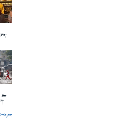
འཛིན་
་ཐོབ་
གི་
ལེ་ཚན་ཁག