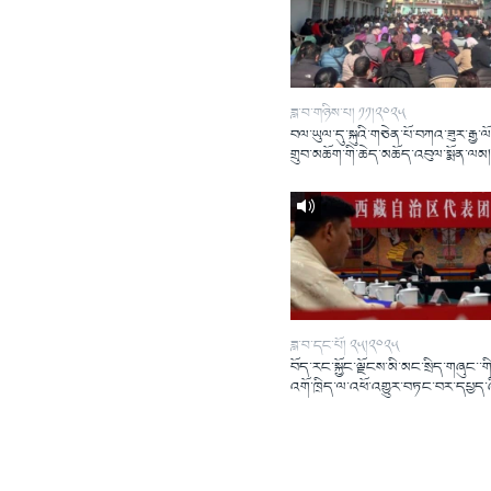
ཟླ་བ་གཉིས་པ། ༡༡།༢༠༢༥
བལ་ཡུལ་དུ་སྐུའི་གཅེན་པོ་བཀའ་ཟུར་རྒྱ་ལ
གྲུབ་མཆོག་གི་ཆེད་མཆོད་འབུལ་སྨོན་ལམ
ཟླ་བ་དང་པོ། ༢༥།༢༠༢༥
བོད་རང་སྐྱོང་ལྗོངས་མི་མང་སྲིད་གཞུང་་གི
འགོ་ཁྲིད་ལ་འཕོ་འགྱུར་བཏང་བར་དཔྱད་