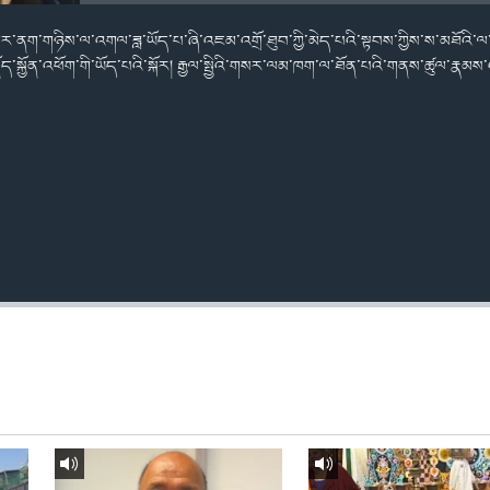
ར་ནག་གཉིས་ལ་འགལ་ཟླ་ཡོད་པ་ཞི་འཇམ་འགྲོ་ཐུབ་ཀྱི་མེད་པའི་སྟབས་ཀྱིས་ས་མཐོའི་ལ
ད་སྐྱོན་འཕོག་གི་ཡོད་པའི་སྐོར། རྒྱལ་སྤྱིའི་གསར་ལམ་ཁག་ལ་ཐོན་པའི་གནས་ཚུལ་རྣམས་འཕ