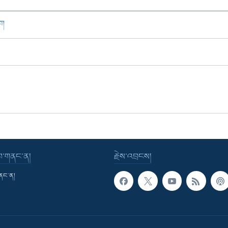
ཁག
་བ་གནང་ན།
རྗེས་འབྲངས།
གནང་ན།