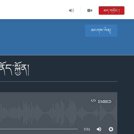
ཐད་གཏོང་།
མངགས་ལེན།
ད་སྐྱོན།
EMBED
e
3:51