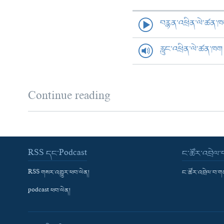
བརྙན་འཕྲིན་ལེ་ཚན་
རླུང་འཕྲིན་ལེ་ཚན་ཁག
Continue reading
RSS དང་Podcast
ང་ཚོར་འབྲེལ
RSS གསར་འགྱུར་ཕབ་ལེན།
ང་ཚོར་འབྲེལ་བ་
podcast ཕབ་ལེན།