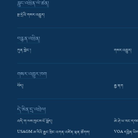
རླུང་འཕྲིན་ལེ་ཚན།
སྔ་དྲོའི་གསར་འགྱུར།
བརྙན་འཕྲིན།
ཀུན་གླེང་།
གསར་འགྱུར།
གསར་འགྱུར་ཁག
བོད།
རྒྱ་ནག
Learning English
དེ་མིན་དྲ་འབྲེལ།
རྗེས་འབྲངས།
འདི་ག་ལས་ཁུངས་ངོ་སྤྲོད།
ཨེ་ཤེ་ཡ་རང་དབང
USAGM ཨ་རིའི་རྒྱང་སྲིང་འགན་འཛིན་ལྷན་ཚོགས།
VOA དབྱིན་ཡིག