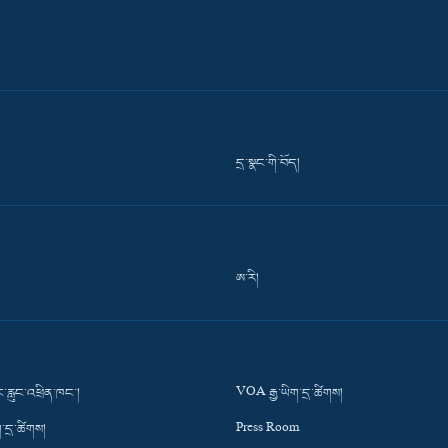
དྲ་སྣང་གི་བོད།
ཨ་རི།
་རླུང་འཕྲིན་ཁང་།
VOA རྒྱ་ཡིག་དྲ་ཚིགས།
་དྲ་ཚིགས།
Press Room