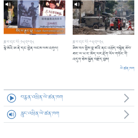
ཟླ་བ་དང་པོ། ༡༥།༢༠༢༥
ཟླ་བ་དང་པོ། ༠༣།༢༠༢༥
སྙེ་མོའི་ཨ་ནེ་དང་གྱེན་ལངས་ལས་འགུལ།
ཨིས་རལ་གྱིས་གྷ་ཛའི་ནང་འཕྲོད་བསྟེན་ཐོབ་
ཐང་ལ་ཡ་ང་མེད་པར་རྡོག་རོལ་གཏོང་གི་
འདུག་ཅེས་སྐྱོན་བརྗོད་བྱས།
ལེ་ཚན་ཁག
བརྙན་འཕྲིན་ལེ་ཚན་ཁག
རླུང་འཕྲིན་ལེ་ཚན་ཁག