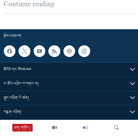
Continue reading
རྗེས་འབྲངས།
RSS དང་Podcast
ང་ཚོར་འབྲེལ་བ་གནང་ན།
རླུང་འཕྲིན་ལེ་ཚན།
བརྙན་འཕྲིན།
གསར་འགྱུར་ཁག
ཐད་གཏོང་།