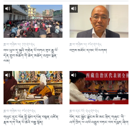
ཟླ་བ་གཉིས་པ། ༡༡།༢༠༢༥
ཟླ་བ་གཉིས་པ། ༠༦།༢༠༢༥
བལ་ཡུལ་དུ་སྐུའི་གཅེན་པོ་བཀའ་ཟུར་རྒྱ་ལོ་
བཀྲས་མཐོང་དབང་བོ་ལགས།
དོན་གྲུབ་མཆོག་གི་ཆེད་མཆོད་འབུལ་སྨོན་
ལམ།
ཟླ་བ་གཉིས་པ། ༠༦།༢༠༢༥
ཟླ་བ་དང་པོ། ༢༥།༢༠༢༥
གཡུང་དྲུང་བོན་གྱི་སློབ་དཔོན་བསྟན་འཛིན་
བོད་རང་སྐྱོང་ལྗོངས་མི་མང་སྲིད་གཞུང་་གི་་
རྣམ་དག་རིན་པོ་ཆེའི་བརྒྱ་སྟོན།
འགོ་ཁྲིད་ལ་འཕོ་འགྱུར་བཏང་བར་དཔྱད་ཞིབ།