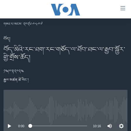
ངོ་
འཕྲད་
བདེ་
གཟའ་པ་སངས་ ༢༠༢༦-༠༨-༠༧
བའི་
བོད།
དྲ་
བོད།
མདུན་ངོས།
འབྲེལ།
བོད་མིའི་རང་ཐག་རང་གཅོད་ལ་ཐོབ་ཐང་ལ་རྒྱབ་སྐྱོར་
ཨ་རི།
གྱི་གྲོས་ཆོད།
གཞུང་
དངོས་
རྒྱ་ནག
ལ་
༡༤།༠༣།༢༠༢༤
འཛམ་གླིང་།
ཐད་
རྒྱལ་མཚན་ཚེ་རིང་།
བསྐྱོད།
ཧི་མ་ལ་ཡ།
དཀར་
བརྙན་འཕྲིན།
ཆག་
ལ་
རླུང་འཕྲིན།
ཀུན་གླེང་གསར་འགྱུར།
ཐད་
No media source currently available
གསར་འགོད་རང་དབང་།
བསྐྱོད།
ཀུན་གླེང་།
སྔ་དྲོའི་གསར་འགྱུར།
ཐད་
0:00
10:16
དྲ་སྣང་གི་བོད།
དགོང་དྲོའི་གསར་འགྱུར།