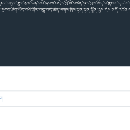
མག་འཁྲུག་རྒྱག་མུས་ཡིན་པའི་སྐབས་འདིར་ཕྱི་མི་བཙན་ཉར་བྱས་ཡོད་པ་རྣམས་དང་ས
སྟངས་ཤིག་ཡོད་པའི་སྐོར་པདྨ་བདེ་ཆེན་ལགས་ཀྱིས་སྙན་སྙན་སྒྲོན་ཞུས་རྗེས་མདོ་འཛིན་པ་ད
ཁག