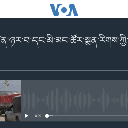
་ཉར་བ་དང་མི་མང་ཚོར་སྨན་རིགས་ཀྱི་མཐུན
No media source currently availabl
0:00