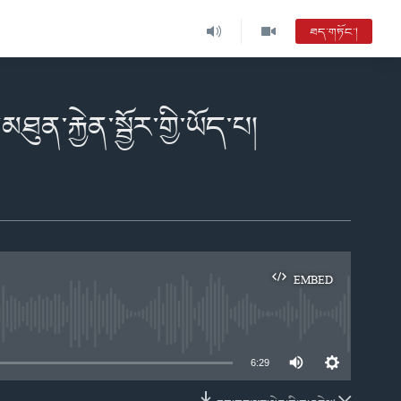
ཐད་གཏོང་།
་རྐྱེན་སྦྱོར་གྱི་ཡོད་པ།
EMBED
e
6:29