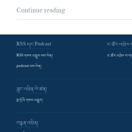
Continue reading
RSS དང་Podcast
ང་ཚོར་འབྲེལ
RSS གསར་འགྱུར་ཕབ་ལེན།
ང་ཚོར་འབྲེལ་བ་
podcast ཕབ་ལེན།
རླུང་འཕྲིན་ལེ་ཚན།
སྔ་དྲོའི་གསར་འགྱུར།
བརྙན་འཕྲིན།