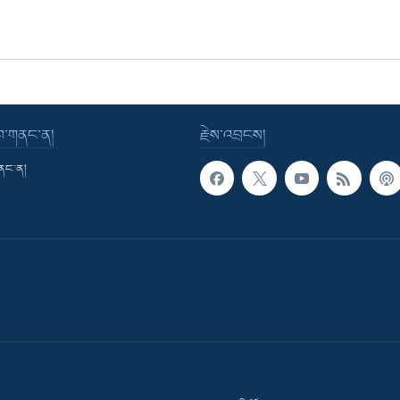
་བ་གནང་ན།
རྗེས་འབྲངས།
གནང་ན།