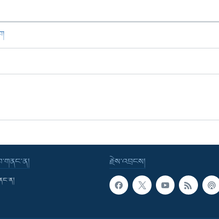
ཁག
་བ་གནང་ན།
རྗེས་འབྲངས།
གནང་ན།