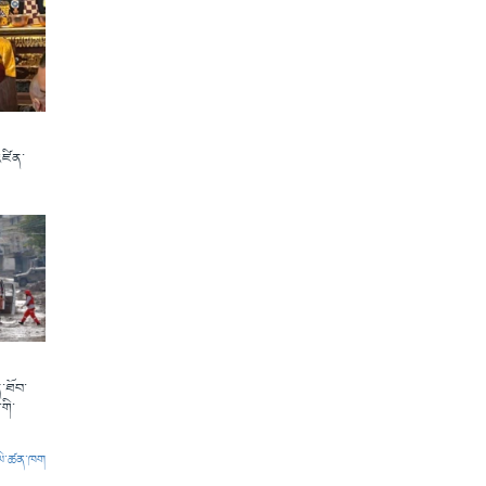
འཛིན་
་ཐོབ་
གི་
ལེ་ཚན་ཁག