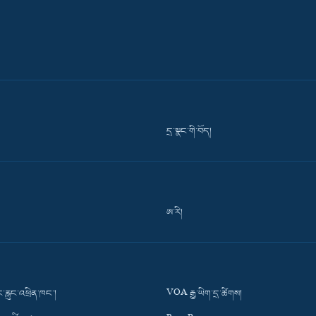
དྲ་སྣང་གི་བོད།
ཨ་རི།
་རླུང་འཕྲིན་ཁང་།
VOA རྒྱ་ཡིག་དྲ་ཚིགས།