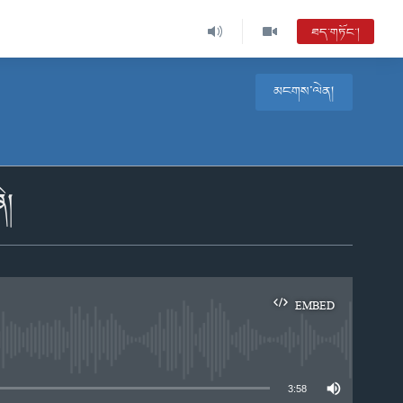
ཐད་གཏོང་།
མངགས་ལེན།
ི།
EMBED
e
3:58