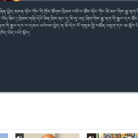
ཞེན་བྱེད་མཁན་ཧོང་ཀོང་གི་གྲོས་ཚོགས་ཁྲིམས་བཟོ་བ་ཚོས་ཧོང་ཀོང་མི་མང་གིས་རྒྱ་ནག་ག
ོད་ཅིང་། ཁྲིམས་གཞི་དེའི་ཟིན་བྲིས་ནང་དུ་མི་སུ་འདྲ་ཞིག་གིས་རྒྱ་ནག་གི་རྒྱལ་དར་ཚོང་ར
ྱ་ནག་གི་རྒྱལ་དར་ལ་དམའ་འབེབས་བྱེད་ན་མི་དེར་ལོ་གསུམ་གྱི་བཙོན་འཇུག་དང་ཨ་ས
ོད་ཡོད་པའི་སྐོར།