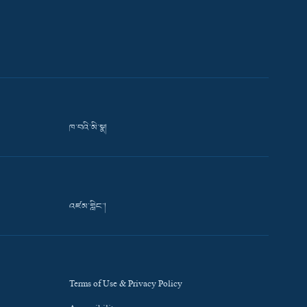
ཁ་བའི་མི་སྣ།
འཛམ་གླིང་།
Terms of Use & Privacy Policy