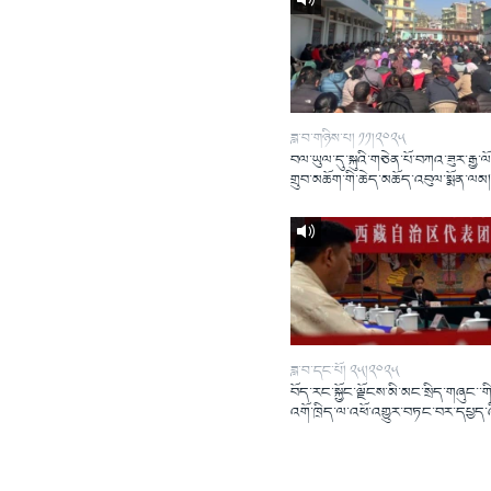
ཟླ་བ་གཉིས་པ། ༡༡།༢༠༢༥
བལ་ཡུལ་དུ་སྐུའི་གཅེན་པོ་བཀའ་ཟུར་རྒྱ་ལ
གྲུབ་མཆོག་གི་ཆེད་མཆོད་འབུལ་སྨོན་ལམ
ཟླ་བ་དང་པོ། ༢༥།༢༠༢༥
བོད་རང་སྐྱོང་ལྗོངས་མི་མང་སྲིད་གཞུང་་གི
འགོ་ཁྲིད་ལ་འཕོ་འགྱུར་བཏང་བར་དཔྱད་