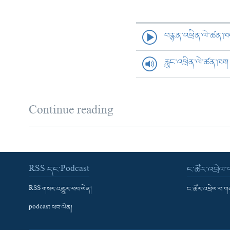
བརྙན་འཕྲིན་ལེ་ཚན་
རླུང་འཕྲིན་ལེ་ཚན་ཁག
Continue reading
RSS དང་Podcast
ང་ཚོར་འབྲེལ
RSS གསར་འགྱུར་ཕབ་ལེན།
ང་ཚོར་འབྲེལ་བ་
podcast ཕབ་ལེན།