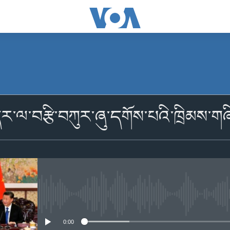
མངགས་ལེན།
་དར་ལ་བརྩི་བཀུར་ཞུ་དགོས་པའི་ཁྲིམས་གཞ
མངགས་ལེན།
No media source currently availabl
0:00