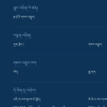
རླུང་འཕྲིན་ལེ་ཚན།
སྔ་དྲོའི་གསར་འགྱུར།
བརྙན་འཕྲིན།
ཀུན་གླེང་།
གསར་འགྱུར།
གསར་འགྱུར་ཁག
བོད།
རྒྱ་ནག
Learning English
དེ་མིན་དྲ་འབྲེལ།
རྗེས་འབྲངས།
འདི་ག་ལས་ཁུངས་ངོ་སྤྲོད།
ཨེ་ཤེ་ཡ་རང་དབང