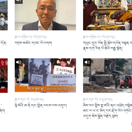
ཟླ་བ་གཉིས་པ། ༠༦།༢༠༢༥
ཟླ་བ་གཉིས་པ། ༠༦།༢༠༢༥
ོ་དོན་
བཀྲས་མཐོང་དབང་བོ་ལགས།
གཡུང་དྲུང་བོན་གྱི་སློབ་དཔོན་བསྟན་
།
རྣམ་དག་རིན་པོ་ཆེའི་བརྒྱ་སྟོན།
ཟླ་བ་དང་པོ། ༡༥།༢༠༢༥
ཟླ་བ་དང་པོ། ༠༣།༢༠༢༥
་་
སྙེ་མོའི་ཨ་ནེ་དང་གྱེན་ལངས་ལས་འགུལ།
ཨིས་རལ་གྱིས་གྷ་ཛའི་ནང་འཕྲོད་བསྟེན
ཞིབ།
ཐང་ལ་ཡ་ང་མེད་པར་རྡོག་རོལ་གཏོང་
འདུག་ཅེས་སྐྱོན་བརྗོད་བྱས།