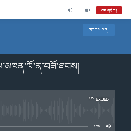
ཐད་གཏོང་།
མངགས་ལེན།
ོལ་མཁན་ཁོ་ན་བཟོ་ཐབས།
EMBED
e
4:20