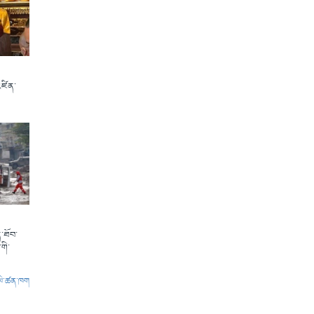
འཛིན་
་ཐོབ་
གི་
ལེ་ཚན་ཁག