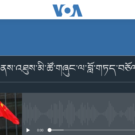
མངགས་ལེན།
གནས་འཐུས་མི་ཚོ་གཞུང་ལ་བློ་གཏད་བཅ
མངགས་ལེན།
No media source currently availabl
0:00