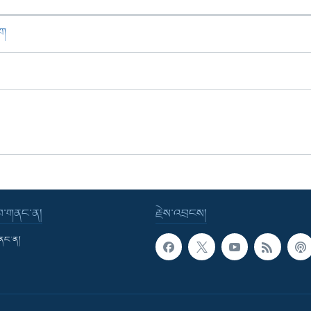
ཁག
་བ་གནང་ན།
རྗེས་འབྲངས།
གནང་ན།