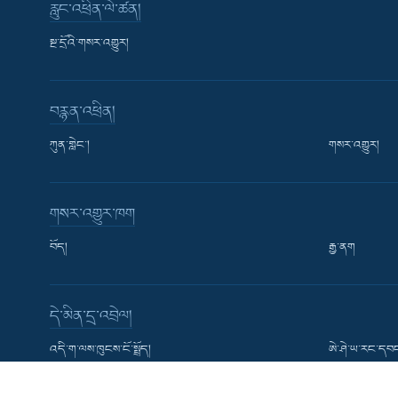
རླུང་འཕྲིན་ལེ་ཚན།
སྔ་དྲོའི་གསར་འགྱུར།
བརྙན་འཕྲིན།
ཀུན་གླེང་།
གསར་འགྱུར།
Learning English
གསར་འགྱུར་ཁག
རྗེས་འབྲངས།
བོད།
རྒྱ་ནག
དེ་མིན་དྲ་འབྲེལ།
སྐད་ཡིག
འདི་ག་ལས་ཁུངས་ངོ་སྤྲོད།
ཨེ་ཤེ་ཡ་རང་དབང
USAGM ཨ་རིའི་རྒྱང་སྲིང་འགན་འཛིན་ལྷན་ཚོགས།
VOA དབྱིན་ཡིག