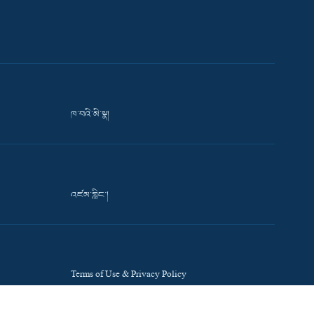
ཁ་བའི་མི་སྣ།
འཛམ་གླིང་།
Terms of Use & Privacy Policy
Accessibility