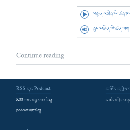
བརྙན་འཕྲིན་ལེ་ཚན་
རླུང་འཕྲིན་ལེ་ཚན་ཁག
Continue reading
RSS དང་Podcast
ང་ཚོར་འབྲེལ
RSS གསར་འགྱུར་ཕབ་ལེན།
ང་ཚོར་འབྲེལ་བ་
podcast ཕབ་ལེན།