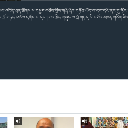
ིམས་འཛིན་ལྷན་ཚོགས་ལ་བསྐྱར་བཅོས་གྲོས་གཞི་ཞིག་བཏོན་ཡོད་པ་དང་དེའི་ནང་དུ་ཧོང་
་ལ་བློ་གཏད་བཅོལ་དགོས་པ་དང་། གལ་སྲིད་གཞུང་ལ་བློ་གཏད་མི་བཅོལ་མཁན་གཅིག་ཡིན