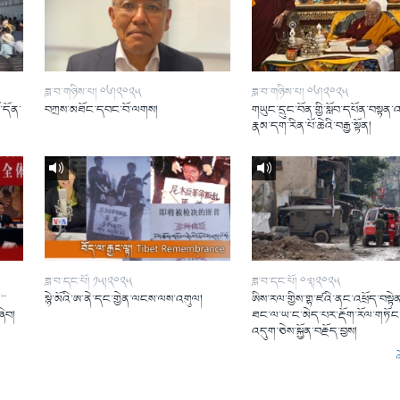
ཟླ་བ་གཉིས་པ། ༠༦།༢༠༢༥
ཟླ་བ་གཉིས་པ། ༠༦།༢༠༢༥
ོ་དོན་
བཀྲས་མཐོང་དབང་བོ་ལགས།
གཡུང་དྲུང་བོན་གྱི་སློབ་དཔོན་བསྟན་
།
རྣམ་དག་རིན་པོ་ཆེའི་བརྒྱ་སྟོན།
ཟླ་བ་དང་པོ། ༡༥།༢༠༢༥
ཟླ་བ་དང་པོ། ༠༣།༢༠༢༥
་་
སྙེ་མོའི་ཨ་ནེ་དང་གྱེན་ལངས་ལས་འགུལ།
ཨིས་རལ་གྱིས་གྷ་ཛའི་ནང་འཕྲོད་བསྟེན
ཞིབ།
ཐང་ལ་ཡ་ང་མེད་པར་རྡོག་རོལ་གཏོང་
འདུག་ཅེས་སྐྱོན་བརྗོད་བྱས།