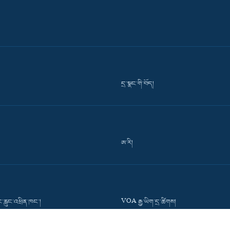
དྲ་སྣང་གི་བོད།
ཨ་རི།
་རླུང་འཕྲིན་ཁང་།
VOA རྒྱ་ཡིག་དྲ་ཚིགས།
་དྲ་ཚིགས།
Press Room