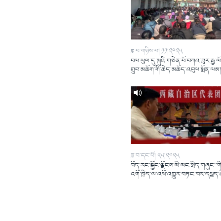
ཟླ་བ་གཉིས་པ། ༡༡།༢༠༢༥
བལ་ཡུལ་དུ་སྐུའི་གཅེན་པོ་བཀའ་ཟུར་རྒྱ་ལ
གྲུབ་མཆོག་གི་ཆེད་མཆོད་འབུལ་སྨོན་ལམ
ཟླ་བ་དང་པོ། ༢༥།༢༠༢༥
བོད་རང་སྐྱོང་ལྗོངས་མི་མང་སྲིད་གཞུང་་གི
འགོ་ཁྲིད་ལ་འཕོ་འགྱུར་བཏང་བར་དཔྱད་