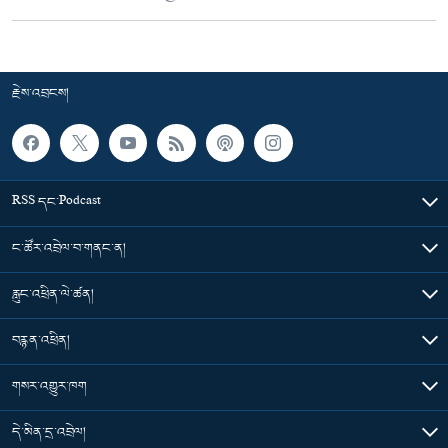
རྗེས་འབྲངས།
RSS དང་Podcast
ང་ཚོར་འབྲེལ་བ་གནང་ན།
རླུང་འཕྲིན་ལེ་ཚན།
བརྙན་འཕྲིན།
གསར་འགྱུར་ཁག
དེ་མིན་དྲ་འབྲེལ།