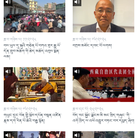
ཟླ་བ་གཉིས་པ། ༡༡།༢༠༢༥
ཟླ་བ་གཉིས་པ། ༠༦།༢༠༢༥
བལ་ཡུལ་དུ་སྐུའི་གཅེན་པོ་བཀའ་ཟུར་རྒྱ་ལོ་
བཀྲས་མཐོང་དབང་བོ་ལགས།
དོན་གྲུབ་མཆོག་གི་ཆེད་མཆོད་འབུལ་སྨོན་
ལམ།
ཟླ་བ་གཉིས་པ། ༠༦།༢༠༢༥
ཟླ་བ་དང་པོ། ༢༥།༢༠༢༥
གཡུང་དྲུང་བོན་གྱི་སློབ་དཔོན་བསྟན་འཛིན་
བོད་རང་སྐྱོང་ལྗོངས་མི་མང་སྲིད་གཞུང་་གི་་
རྣམ་དག་རིན་པོ་ཆེའི་བརྒྱ་སྟོན།
འགོ་ཁྲིད་ལ་འཕོ་འགྱུར་བཏང་བར་དཔྱད་ཞིབ།