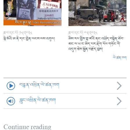
ཟླ་བ་དང་པོ། ༡༥།༢༠༢༥
ཟླ་བ་དང་པོ། ༠༣།༢༠༢༥
སྙེ་མོའི་ཨ་ནེ་དང་གྱེན་ལངས་ལས་འགུལ།
ཨིས་རལ་གྱིས་གྷ་ཛའི་ནང་འཕྲོད་བསྟེན་ཐོབ་
ཐང་ལ་ཡ་ང་མེད་པར་རྡོག་རོལ་གཏོང་གི་
འདུག་ཅེས་སྐྱོན་བརྗོད་བྱས།
ལེ་ཚན་ཁག
བརྙན་འཕྲིན་ལེ་ཚན་ཁག
རླུང་འཕྲིན་ལེ་ཚན་ཁག
Continue reading