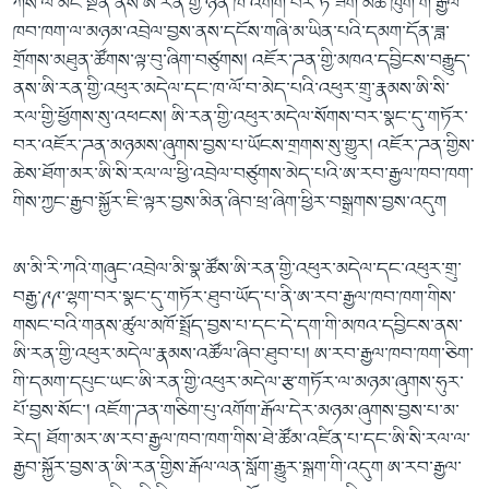
ཀས་ལོ་མང་སྔོན་ནས་ཨི་རན་གྱི་ཉེན་ཁ་འགོག་པར་ཏ་ཟིག་མཚོ་ཁུག་གི་རྒྱལ་
ཁབ་ཁག་ལ་མཉམ་འབྲེལ་བྱས་ནས་དངོས་གཞི་མ་ཡིན་པའི་དམག་དོན་ཟླ་
གྲོགས་མཐུན་ཚོགས་ལྟ་བུ་ཞིག་བཙུགས། འཇོར་ཌན་གྱི་མཁའ་དབྱིངས་བརྒྱུད་
ནས་ཨི་རན་གྱི་འཕུར་མདེལ་དང་ཁ་ལོ་བ་མེད་པའི་འཕུར་གྲུ་རྣམས་ཨི་སི་
རལ་གྱི་ཕྱོགས་སུ་འཕངས། ཨི་རན་གྱི་འཕུར་མདེལ་སོགས་བར་སྣང་དུ་གཏོར་
བར་འཇོར་ཌན་མཉམས་ཞུགས་བྱས་པ་ཡོངས་གྲགས་སུ་གྱུར། འཇོར་ཌན་གྱིས་
ཆེས་ཐོག་མར་ཨི་སི་རལ་ལ་ཕྱི་འབྲེལ་བཙུགས་མེད་པའི་ཨ་རབ་རྒྱལ་ཁབ་ཁག་
གིས་ཀྱང་རྒྱབ་སྐྱོར་ཇི་ལྟར་བྱས་མིན་ཞིབ་ཕྲ་ཞིག་ཕྱིར་བསྒྲགས་བྱས་འདུག
ཨ་མི་རི་ཀའི་གཞུང་འབྲེལ་མི་སྣ་ཚོས་ཨི་རན་གྱི་འཕུར་མདེལ་དང་འཕུར་གྲུ་
བརྒྱ་༩༩་ལྷག་བར་སྣང་དུ་གཏོར་ཐུབ་ཡོད་པ་ནི་ཨ་རབ་རྒྱལ་ཁབ་ཁག་གིས་
གསང་བའི་གནས་ཚུལ་མཁོ་སྤྲོད་བྱས་པ་དང་དེ་དག་གི་མཁའ་དབྱིངས་ནས་
ཨི་རན་གྱི་འཕུར་མདེལ་རྣམས་འཚོལ་ཞིབ་ཐུབ་པ། ཨ་རབ་རྒྱལ་ཁབ་ཁག་ཅིག་
གི་དམག་དཔུང་ཡང་ཨི་རན་གྱི་འཕུར་མདེལ་རྩ་གཏོར་ལ་མཉམ་ཞུགས་ཧུར་
པོ་བྱས་སོང་། འཇོག་ཌན་གཅིག་པུ་འགོག་རྒོལ་དེར་མཉམ་ཞུགས་བྱས་པ་མ་
རེད། ཐོག་མར་ཨ་རབ་རྒྱལ་ཁབ་ཁག་གིས་ཐེ་ཚོམ་འཛིན་པ་དང་ཨི་སི་རལ་ལ་
རྒྱབ་སྐྱོར་བྱས་ན་ཨི་རན་གྱིས་རྒོལ་ལན་སློག་རྒྱུར་སྐྲག་གི་འདུག ཨ་རབ་རྒྱལ་