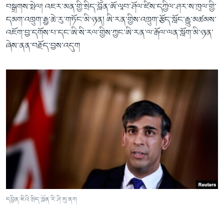
བསྒྲགས་སྤེལ། འཇར་མན་གྱི་སྲིད་བློན་ཨོ་ལཱབ་ཤོལ་ཛིས་དཀྱིལ་ཤར་ས་ཁུལ་གྱི་
དམག་འཁྲུག་རྒྱ་ཆེ་རུ་གཏོང་མི་ཉན། ཨི་རན་གྱིས་འཁྲུག་རྩོད་སློང་རྒྱུ་མཚམས་
འཇོག་བྱ་དགོས་པ་དང་ཨི་སི་རལ་གྱིས་ཀྱང་ཨི་རན་ལ་རྒོལ་ལན་སློག་མི་ཉན་
ཞེས་ནན་བརྗོད་བྱས་འདུག
དབྱིན་ཇིའི་སྲིད་བློན་རི་ཤི་སུ་ནག