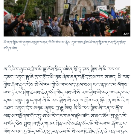
ཨི་རན་གྱིས་མེ་ཤུགས་འཕུར་མདའ་ཨི་ཟི་རེལ་ལ་རྒོལ་རྡུང་བྱས་རྗེས་ཨི་རན་གྱིས་དགའ་སྟོན་བྱེད་
བཞིན་ཡོད།
ཨ་རིའི་གཞུང་འབྲེལ་མི་སྣ་ཚོས་སྲིད་འཛིན་ཇཱོ་བྷ་ཌན་གྱིས་ཨི་སི་རལ་ལ་
དམག་འཁྲུག་རྒྱ་ཆེ་རུ་གཏོང་མི་ཉན་ཞེས་ནན་བརྗོད་བྱས་པར་མ་ཟད། ཨི་རན་
གྱིས་རྒོལ་རྡུང་དེས་ཨི་སི་རལ་གྱི་མི་ལ་བསད་རྨས་སམ། ཡང་ན་ཁང་པ་སོགས་
ལ་གཏོར་བཤིག་ཚབས་ཆེན་ཕོག་མེད་པས་ཨི་སི་རལ་གྱིས་ཨི་རན་ལ་ཐད་ཀར་
དམག་འཁྲུག་རྒྱ་དཀའ། ཨི་སི་རལ་གྱིས་ཨི་རན་ལ་རྒོལ་ལན་སློག་ན་ཨ་མི་རི་ཀ་
འཐབ་འཁྲུག་དེར་མཉམ་ཞུགས་བྱ་རྒྱུ་མིན། ཨི་སི་རལ་གྱིས་ཨི་རན་ལ་རྒོལ་
ལན་མ་བསློགས་གོང་དུ་ཨ་མི་རི་ཀར་གནས་ཚུལ་ཚང་མ་ནང་མོལ་བྱ་རྒྱུའ་རེ་
བ་ཡོད་ཅེས་སྨྲས། ཁ་སྔོན་གཟའ་སྤེན་པའི་མཚན་མོར་ཨི་སི་རལ་ལ་རྒོལ་རྡུང་
ཕོག་མ་ཐག་ཏུ་སྲིད་འཛིན་བྷ་ཌན་ནས་ཨི་སི་རལ་གྱི་སྲིད་བློན་ནེ་ཐན་ཡ་ཧུར་