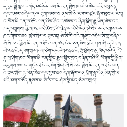
དཔུང་སྤྱི་ཁྱབ་བཀོད་འདོམས་པས་ཨི་རན་གྱིས་ཁ་ལོ་བ་མེད་པའི་འཕུར་གྲུ་
དང་འཕུར་མདེལ་༣༠༠་ལྷག་འཕངས་ནས་ཨི་སི་རལ་ལ་ཚུར་རྒོལ་བྱས་པ་རེད།
ང་ཚོས་ཨི་རན་ལ་རྒོལ་ལན་འོས་ཤིང་འཚམས་པ་ཞིག་སློག་རྒྱུ་ཡིན་ཞེས་ངར་
སྐད་བསྒྲགས། ཕྱི་ཟླ་༤་པའི་ཚེས་༡༦་ཉིན་ཨ་རིའི་ཨེན་བྷི་སི་གསར་འགྱུར་ལས་
ཁང་གིས་གནས་ཚུལ་སྤེལ་བ་ལྟར་ན། ཨ་མི་རི་ཀའི་གཞུང་འབྲེལ་མི་སྣ་བཞིས་
ཨི་སི་རལ་གྱིས་ཨི་རན་ལ་རྒོལ་ལན་ཚད་ངེས་ཅན་ཞིག་སློག་ཤས་ཆེ། དཔེར་ན་
ཨི་རན་གྱི་དམག་སྒར་ཁག་ཅིག་དང་ལེ་བྷ་ནན་གྱི་ལྷོ་ཕྱོགས་སུ་ཡོད་པའི་ཧི་ཛི་
བྷུ་ལཱ་ཤོག་ཁག་སོགས་ཨི་རན་གྱིས་རྒྱལ་སྐྱོར་བྱེད་བཞིན་པའི་ཕྱི་ལོགས་ཀྱི་སྒྲིག་
འཛུགས་ཁག་ལ་གཏོར་རྒོལ་འཕོག་སྲིད། ཨི་སི་རལ་གྱིས་ཨི་རན་ལ་རྒོལ་ལན་
ཇི་ལྟར་སློག་རྒྱུ་ཡིན་མིན་དང་དུས་ནམ་ཞིག་རྒོལ་ལན་སློག་རྒྱུ་ཡིན་མིན་གྱི་ཐ་
མའི་ཐག་གཅོད་རྣམས་ཨ་མི་རི་ཀས་ཤེས་ཀྱི་མེད་ཅེས་བཀྲལ།།