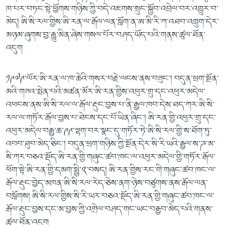
ཁ་པར་བཏང་སྟེ་ཕྱོགས་གཉིས་ཀྱི་བདེ་འཇགས་སྲུང་སྐྱོབ་འབྲེལ་བར་འགྱུར་བ་
མེད། ཨི་སི་རལ་གྱིས་ཨི་རན་ལ་རྒོལ་ལན་སློག་ན་ཨ་མི་རི་ཀ་འཐབ་འཁྲུག་དེར་
མཉམ་ཞུགས་བྱ་རྒྱུ་མིན་ཞེས་གསལ་པོར་བཤད་ཡོད་པའི་གནས་ཚུལ་ཐོན་
འདུག
༡༩༧༩་ལོར་ཨི་རན་ལ་ཁ་ཆེའི་གསར་བརྗེ་ལངས་ནས་བཟུང་། བདུན་ཕྲག་སྔོན་
མའི་གཟའ་སྤེན་པའི་མཚན་མོར་ཨི་རན་གྱིས་འཕུར་གྲུ་དང་འཕུར་མདེལ་
འཕངས་ནས་ཨི་སི་རལ་ལ་རྒོལ་རྡུང་བྱས་པ་ནི་རྒྱལ་ཁབ་དེས་ཐད་ཀར་ཨི་སི་
རལ་ལ་གཏོར་རྒོལ་བྱས་པ་ཐེངས་དང་པོ་ཡིན་ཞིང་། ཨི་རན་གྱི་འཕུར་གྲུ་དང་
འཕུར་མདེལ་བརྒྱ་ཆ་༩༩་ལྷག་བར་སྣང་དུ་གཏོར་ཏེ་ཨི་སི་རལ་གྱི་ས་ཐོག་ཏུ་
འབབ་ཐུབ་མེད་ཅིང་། བདུན་ཕྲག་གཉིས་ཀྱི་སྔོན་དེར་སི་རི་ཡའི་རྒྱལ་ས་ཌ་མ་
སི་ཀར་བཅའ་སྡོད་ཨི་རན་གྱི་གཞུང་ཚབ་ཁང་ལ་འཕུར་མདེལ་གྱི་གཏོར་རྒོལ་
ཕོག་སྟེ་ཨི་རན་གྱི་དམག་སྤྱི་༢་བསད། ཨི་རན་གྱིས་རང་གི་གཞུང་ཚབ་ཁང་ལ་
རྒོལ་རྡུང་བྱེད་མཁན་ཨི་སི་རལ་རེད་ཅེས་ནག་ཉེས་བཙུགས་ནས་རྒོལ་ལན་
བསློགས། ཨི་སི་རལ་གྱིས་སི་རི་ཡར་བཅའ་སྡོད་ཨི་རན་གྱི་གཞུང་ཚབ་ཁང་ལ་
རྒོལ་རྡུང་བྱས་དང་མ་བྱས་ཀྱི་འགྲེལ་བཤད་གང་ཡང་བརྒྱབ་མེད་པའི་གནས་
ཚུལ་ཐོན་འདུག