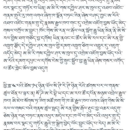
དམག་གིས་ཨི་རན་གྱི་འཕུར་མདེལ་དང་ཁ་ལོ་བ་མེད་པའི་འཕུར་གྲུ་རྣམས་
བར་སྣང་དུ་གཏོར་བ་ཡིན། ཨ་མི་རི་ཀས་དཀྱིལ་ཤར་ས་ཁུལ་དུ་འཐབ་འཛིང་
གནམ་གྲུའི་རུ་ཁག་འགའ་ཞིག་ཁ་སྣོན་བཏང་ཟིན་ཞེས་བཤད་ཀྱང་ཨ་རིའི་
འཐབ་འཛིང་གནམ་གྲུ་དེ་རྣམས་རྒྱལ་ཁབ་གང་དུ་འགྲེམ་འཇོག་བྱས་ཡོད་མེད་
གསལ་བཀྲོལ་མ་བྱུང་། ཁོང་གིས་ཨི་རན་ལ་རྒོལ་ལན་སློག་རྒྱུ་ཡིན་མིན་ནི་ཨི་སི་
རལ་གྱིས་ཐག་གཅོད་བྱ་དགོས། ཡིན་ནའང་ང་ཚོར་ཨི་སི་རལ་དང་ཨི་རན་གྱི་
འཁྲུག་རྩོད་དེ་དཀྱིལ་ཤར་ས་ཁུལ་གྱི་དམག་འཁྲུག་ཅིག་ལ་འགྱུར་དུ་འཇུག་
འདོད་མེད། ཨ་མི་རི་ཀས་དཀྱིལ་ཤར་ས་ཁུལ་དུ་འགྲེམ་འཇོག་བྱས་ཡོད་པའི་
ཨ་རིའི་དམག་དཔུང་ལ་དགོས་ངེས་ཀྱི་སྲུང་སྐྱོབ་བྱ་རྒྱུ་ཡིན་ཞེས་གསར་འགོད་
པ་ཚོར་གླེང་མོལ་བྱས་འདུག
ཕྱི་ཟླ་༤་པའི་ཚེས་༡༥་ཉིན་ཝོལ་སི་ཊི་རི་ཊི་ཉིན་རེའི་ཚགས་པར་ལ་གནས་
ཚུལ་ཐོན་པ་ལྟར་ན། སོ་ཌི་ཨ་རེ་བྷི་ཡ་དང་ཨ་རབ་ཚོ་དཔོན་མཉམ་འབྲེལ་རྒྱལ་
ཁབ། ཨི་ཇེབ་སོགས་ཏ་ཟིག་མཚོ་ཁག་གི་ཁ་ཆེ་རྒྱལ་ཁབ་འགའ་ཞིག་གིས་ཨི་སི་
རལ་ལ་གསང་བའི་གནས་ཚུལ་སྤྲད། ཨི་རན་གྱིས་རྒོལ་རྡུང་བྱ་འཆར་འདུག་
ཅེས་ཉེན་བརྡ་བཏང་ནས་འཕུར་མདེལ་དང་ཁ་ལོ་བ་མེད་པའི་འཕུར་གྲུ་དེ་
རྣམས་བར་སྣང་དུ་གཏོར་རྒྱུའི་གྲ་སྒྲིག་བྱེད་ལོང་བྱུང་ཡོད་པ་རེད། ཨ་མི་རི་