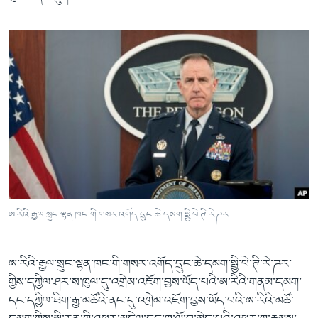
ཨ་རིའི་རྒྱལ་སྲུང་ལྷན་ཁང་གི་གསར་འགོད་དྲུང་ཆེ་དམག་སྤྱི་པེ་ཊི་རེ་ཌར་
ཨ་རིའི་རྒྱལ་སྲུང་ལྷན་ཁང་གི་གསར་འགོད་དྲུང་ཆེ་དམག་སྤྱི་པེ་ཊི་རེ་ཌར་
གྱིས་དཀྱིལ་ཤར་ས་ཁུལ་དུ་འགྲེམ་འཇོག་བྱས་ཡོད་པའི་ཨ་རིའི་གནམ་དམག་
དང་དཀྱིལ་ཐིག་རྒྱ་མཚོའི་ནང་དུ་འགྲེམ་འཇོག་བྱས་ཡོད་པའི་ཨ་རིའི་མཚོ་