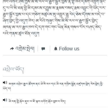
ཁབ་འགའ་ཤས་ཀྱིས་ཨི་སི་རལ་ལ་རྒྱབ་སྐྱོར་བྱས་ན་གྷ་ཟའི་དམག་འཁྲུག་ནང་
དུ་པ་ལི་སི་ཐན་གྱི་མི་དམངས་དཀྱུས་མ་རྣམས་བསད་རྨས་འབྱུང་གི་ཡོད་པར་
རྒྱབ་སྐྱོར་བྱས་པ་དང་གཅིག་མཚུངས་སུ་འགྱུར་རྒྱུ་རེད་ཅེས་དོགས་མ་བདེ་པ་
ཞིག་བྱེད་ཀྱི་འདུག་ཟེར། ཨ་རིའི་གཞུང་གིས་ཨི་སི་རལ་ལ་རྒྱབ་སྐྱོར་བྱེད་
མཁན་ཨ་རབ་རྒྱལ་ཁབ་དེ་དག་གང་གང་ཡིན་མིན་གསལ་པོར་བཤད་མེད་
པའི་གནས་ཚུལ་ཐོན་འདུག
འགྲེམ་སྤེལ།
Follow us
འབྲེལ་ཡོད།
མཉམ་འབྲེལ་རྒྱལ་ཚོགས་ནང་ཨེ་སི་རལ་དང་ཨི་རན་གཉིས་སྐྱོན་འཛུགས་བྱེད་རེས་བྱེད་ཀྱི་
ཡོད་པ།
ཨི་རན་གྱི་རྒོལ་རྡུང་ལ་ཇི་ལྟར་འགོག་རྒོལ་བྱས་པ་རེད།