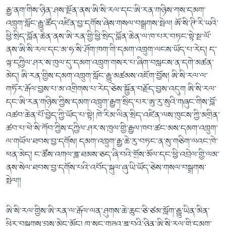
རྒྱ་ནག་གིས་ཉིན་ཤས་སྔོན་ནས་ཨི་སི་རལ་དང་ཨི་རན་གཉིས་ཀས་དམག་
འཁྲུག་སློང་རྒྱུ་ཚོད་འཛིན་བྱ་དགོས་ཞེས་གསལ་བསྒྲགས་སྤེལ། ཨོ་སི་ཊི་རི་ཡའི་
ཕྱི་སྲིད་བློན་ཆེན་ནས་ཨི་རན་གྱི་ཕྱི་སྲིད་བློན་ཆེན་ལ་ཁ་པར་བཏང་སྟེ་སྔ་ལོ་
ནས་ཨི་སི་རལ་དང་མ་ཧ་སི་ཤོག་ཁག་གི་དམག་འཁྲུག་ལངས་ཡོད་པ་རེད། ད་
ལྟ་དཀྱིལ་ཤར་ས་ཁུལ་དུ་དམག་འཁྲུག་གསར་པ་ཞིག་བསླངས་ན་དགེ་མཚན་
མེད། ཨི་རན་གྱིས་དམག་འཁྲུག་སློང་རྒྱུ་མཚམས་འཇོག་བྱོས། ཨི་སི་རལ་ལ་
གཏོར་རྒོལ་བྱས་པ་མ་འགྲིགས་པ་རེད་ཅེས་སྐྱོན་བརྗོད་བྱས་འདུག ཨི་སི་རལ་
དང་ཨི་རན་གཉིས་ཀྱིས་དམག་འཁྲུག་རྒྱག་སྲིད་པར་ཨུ་རུ་སུའི་གཞུང་གིས་བློ་
འཚབ་ཆེན་པོ་བྱེད་ཀྱི་ཡོད་པ་སྟེ། ཁེ་རིམ་ལིན་སྲིད་འཛིན་ལས་ཁུངས་ཀྱི་མགྲིན་
ཚབ་པ་ཕེ་སི་ཀོབ་ཀྱིས་དཀྱིལ་ཤར་ས་ཁུལ་གྱི་རྒྱལ་ཁབ་ཚང་མས་དམག་འཁྲུག་
ལ་གཡོལ་ཐབས་བྱ་དགོས། དམག་འཁྲུག་རྒྱ་ཆེ་རུ་བཏང་ན་སུ་གཅིག་ལའང་ཁེ་
ཕན་མེད། ང་ཚོས་འགལ་ཟླ་ཐམས་ཅད་ཞི་བའི་གྲོས་མོལ་དང་ཕྱི་འབྲེལ་གྱི་ལམ་
ནས་སེལ་ཐབས་བྱ་དགོས་པའི་འབོད་སྐུལ་ཞུ་ཡི་ཡོད་ཅེས་གསལ་བསྒྲགས་
སྤེལ།།
ཨི་སི་རལ་གྱིས་ཨི་རན་ལ་རྒོལ་ལན་ཤུགས་ཆེ་ཆུང་ཅི་ཙམ་སློག་རྒྱུ་ཡིན་མིན་
ཕྱིར་བསྒྲགས་བྱས་མེད་མོད། ཁ་སང་གཟའ་ཟླ་བའི་ཉིན་ཨི་སི་རལ་གྱི་དམག་