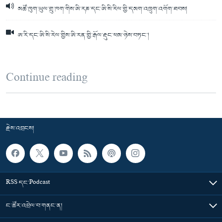
མཚོ་ཁུག་ཡུལ་གྲུ་ཁག་གིས་ཨི་རཎ་དང་ཨི་སི་རིལ་གྱི་དམག་འཁྲུག་འགོག་ཐབས།
ཨ་རི་དང་ཨི་སི་རེལ་གྱིས་ཨི་རན་གྱི་རྒོལ་རྡུང་ཕམ་ཉེས་བཏང་།
Continue reading
རྗེས་འབྲངས།
RSS དང་Podcast
ང་ཚོར་འབྲེལ་བ་གནང་ན།