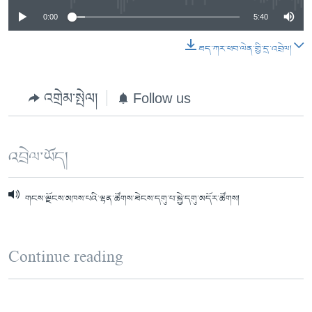
0:00
5:40
ཐད་ཀར་ཕབ་ལེན་གྱི་དྲ་འབྲེལ།
འགྲེམ་སྤེལ།
Follow us
འབྲེལ་ཡོད།
གངས་ལྗོངས་མཁས་པའི་ལྷན་ཚོགས་ཐེངས་དགུ་པ་སྐྱེ་དགུ་མདོར་ཚོགས།
Continue reading