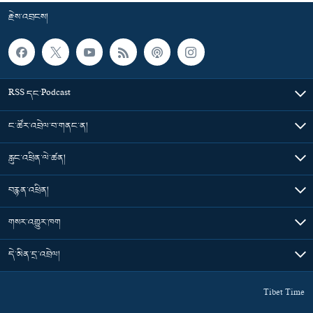
རྗེས་འབྲངས།
RSS དང་Podcast
ང་ཚོར་འབྲེལ་བ་གནང་ན།
རླུང་འཕྲིན་ལེ་ཚན།
བརྙན་འཕྲིན།
གསར་འགྱུར་ཁག
དེ་མིན་དྲ་འབྲེལ།
Tibet Time