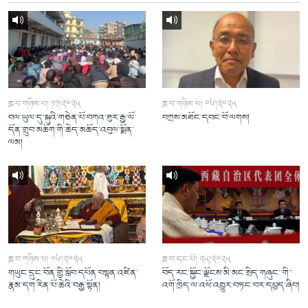
ཟླ་བ་གཉིས་པ། ༡༡།༢༠༢༥
ཟླ་བ་གཉིས་པ། ༠༦།༢༠༢༥
བལ་ཡུལ་དུ་སྐུའི་གཅེན་པོ་བཀའ་ཟུར་རྒྱ་ལོ་
བཀྲས་མཐོང་དབང་བོ་ལགས།
དོན་གྲུབ་མཆོག་གི་ཆེད་མཆོད་འབུལ་སྨོན་
ལམ།
ཟླ་བ་གཉིས་པ། ༠༦།༢༠༢༥
ཟླ་བ་དང་པོ། ༢༥།༢༠༢༥
གཡུང་དྲུང་བོན་གྱི་སློབ་དཔོན་བསྟན་འཛིན་
བོད་རང་སྐྱོང་ལྗོངས་མི་མང་སྲིད་གཞུང་་གི་་
རྣམ་དག་རིན་པོ་ཆེའི་བརྒྱ་སྟོན།
འགོ་ཁྲིད་ལ་འཕོ་འགྱུར་བཏང་བར་དཔྱད་ཞིབ།