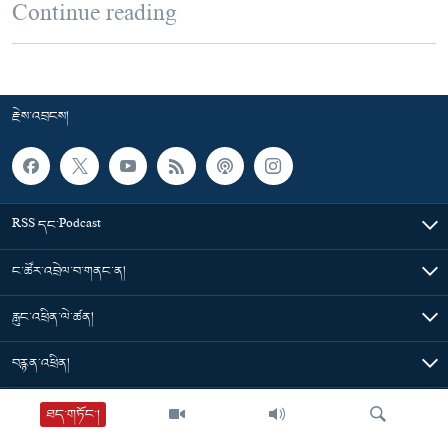
Continue reading
རྗེས་འབྲངས།
RSS དང་Podcast
ང་ཚོར་འབྲེལ་བ་གནང་ན།
རླུང་འཕྲིན་ལེ་ཚན།
བརྙན་འཕྲིན།
གསར་འགྱུར་ཁག
ཐད་གཏོང་།