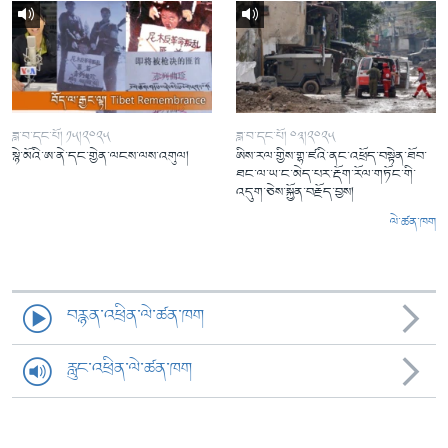
ཟླ་བ་དང་པོ། ༡༥།༢༠༢༥
ཟླ་བ་དང་པོ། ༠༣།༢༠༢༥
སྙེ་མོའི་ཨ་ནེ་དང་གྱེན་ལངས་ལས་འགུལ།
ཨིས་རལ་གྱིས་གྷ་ཛའི་ནང་འཕྲོད་བསྟེན་ཐོབ་
ཐང་ལ་ཡ་ང་མེད་པར་རྡོག་རོལ་གཏོང་གི་
འདུག་ཅེས་སྐྱོན་བརྗོད་བྱས།
ལེ་ཚན་ཁག
བརྙན་འཕྲིན་ལེ་ཚན་ཁག
རླུང་འཕྲིན་ལེ་ཚན་ཁག