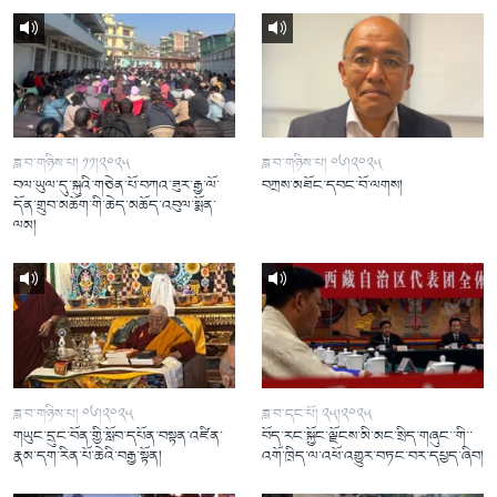
ཟླ་བ་གཉིས་པ། ༡༡།༢༠༢༥
ཟླ་བ་གཉིས་པ། ༠༦།༢༠༢༥
བལ་ཡུལ་དུ་སྐུའི་གཅེན་པོ་བཀའ་ཟུར་རྒྱ་ལོ་
བཀྲས་མཐོང་དབང་བོ་ལགས།
དོན་གྲུབ་མཆོག་གི་ཆེད་མཆོད་འབུལ་སྨོན་
ལམ།
ཟླ་བ་གཉིས་པ། ༠༦།༢༠༢༥
ཟླ་བ་དང་པོ། ༢༥།༢༠༢༥
གཡུང་དྲུང་བོན་གྱི་སློབ་དཔོན་བསྟན་འཛིན་
བོད་རང་སྐྱོང་ལྗོངས་མི་མང་སྲིད་གཞུང་་གི་་
རྣམ་དག་རིན་པོ་ཆེའི་བརྒྱ་སྟོན།
འགོ་ཁྲིད་ལ་འཕོ་འགྱུར་བཏང་བར་དཔྱད་ཞིབ།