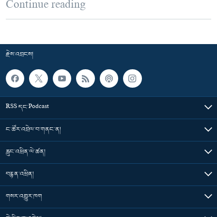
Continue reading
རྗེས་འབྲངས།
RSS དང་Podcast
ང་ཚོར་འབྲེལ་བ་གནང་ན།
རླུང་འཕྲིན་ལེ་ཚན།
བརྙན་འཕྲིན།
གསར་འགྱུར་ཁག