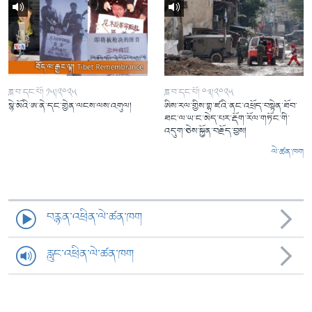
ཟླ་བ་དང་པོ། ༡༥།༢༠༢༥
ཟླ་བ་དང་པོ། ༠༣།༢༠༢༥
སྙེ་མོའི་ཨ་ནེ་དང་གྱེན་ལངས་ལས་འགུལ།
ཨིས་རལ་གྱིས་གྷ་ཛའི་ནང་འཕྲོད་བསྟེན་ཐོབ་
ཐང་ལ་ཡ་ང་མེད་པར་རྡོག་རོལ་གཏོང་གི་
འདུག་ཅེས་སྐྱོན་བརྗོད་བྱས།
ལེ་ཚན་ཁག
བརྙན་འཕྲིན་ལེ་ཚན་ཁག
རླུང་འཕྲིན་ལེ་ཚན་ཁག