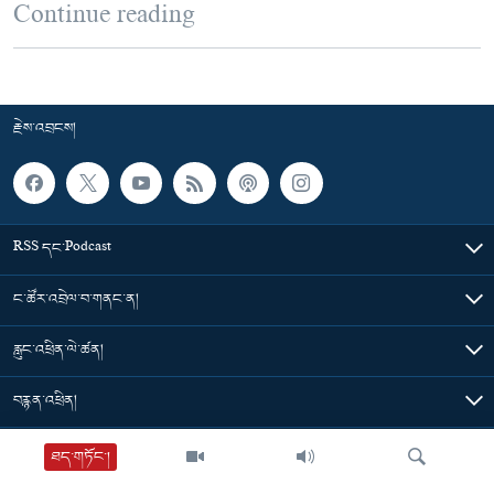
Continue reading
རྗེས་འབྲངས།
RSS དང་Podcast
ང་ཚོར་འབྲེལ་བ་གནང་ན།
རླུང་འཕྲིན་ལེ་ཚན།
བརྙན་འཕྲིན།
གསར་འགྱུར་ཁག
ཐད་གཏོང་།