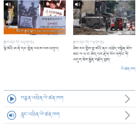
ཟླ་བ་དང་པོ། ༡༥།༢༠༢༥
ཟླ་བ་དང་པོ། ༠༣།༢༠༢༥
སྙེ་མོའི་ཨ་ནེ་དང་གྱེན་ལངས་ལས་འགུལ།
ཨིས་རལ་གྱིས་གྷ་ཛའི་ནང་འཕྲོད་བསྟེན་ཐོབ་
ཐང་ལ་ཡ་ང་མེད་པར་རྡོག་རོལ་གཏོང་གི་
འདུག་ཅེས་སྐྱོན་བརྗོད་བྱས།
ལེ་ཚན་ཁག
བརྙན་འཕྲིན་ལེ་ཚན་ཁག
རླུང་འཕྲིན་ལེ་ཚན་ཁག