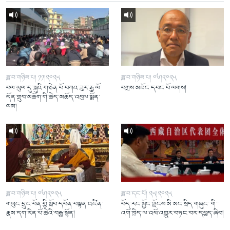
ཟླ་བ་གཉིས་པ། ༡༡།༢༠༢༥
ཟླ་བ་གཉིས་པ། ༠༦།༢༠༢༥
བལ་ཡུལ་དུ་སྐུའི་གཅེན་པོ་བཀའ་ཟུར་རྒྱ་ལོ་
བཀྲས་མཐོང་དབང་བོ་ལགས།
དོན་གྲུབ་མཆོག་གི་ཆེད་མཆོད་འབུལ་སྨོན་
ལམ།
ཟླ་བ་གཉིས་པ། ༠༦།༢༠༢༥
ཟླ་བ་དང་པོ། ༢༥།༢༠༢༥
གཡུང་དྲུང་བོན་གྱི་སློབ་དཔོན་བསྟན་འཛིན་
བོད་རང་སྐྱོང་ལྗོངས་མི་མང་སྲིད་གཞུང་་གི་་
རྣམ་དག་རིན་པོ་ཆེའི་བརྒྱ་སྟོན།
འགོ་ཁྲིད་ལ་འཕོ་འགྱུར་བཏང་བར་དཔྱད་ཞིབ།