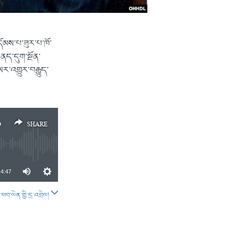
དོམས་པ་ཟུར་པ་ཁོ་
ནད་དུག་སྔོན་
ར་འགྱུར་བརྒྱུད་
D
SHARE
4:47
བ་ལེན་གྱི་དྲ་འབྲེལ།
SHARE