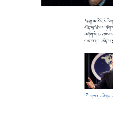
༄༅།། ཨ་རིའི་མི་རི
ལོན་ཕཱ་ཝོལ་ལ་ཏོག
འགོག་གི་སྨན་ཁབ་བར
ལམ་ཁག་ལ་ཐོན་པ་རྣམས
གསན་གཟིགས་