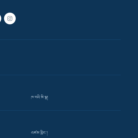
ཁ་བའི་མི་སྣ།
འཛམ་གླིང་།