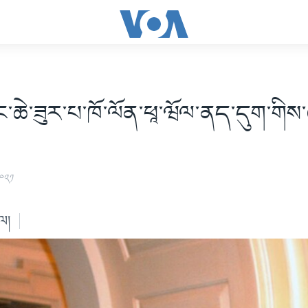
དྲུང་ཆེ་ཟུར་པ་ཁོ་ལོན་ཕཱ་ཝོལ་ནད་དུག་གི
༢༠༢༡
ེལ།