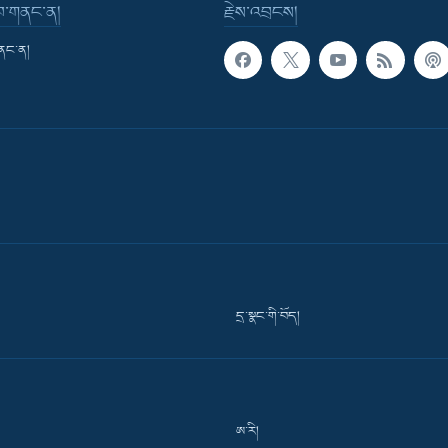
་བ་གནང་ན།
རྗེས་འབྲངས།
གནང་ན།
དྲ་སྣང་གི་བོད།
ཨ་རི།