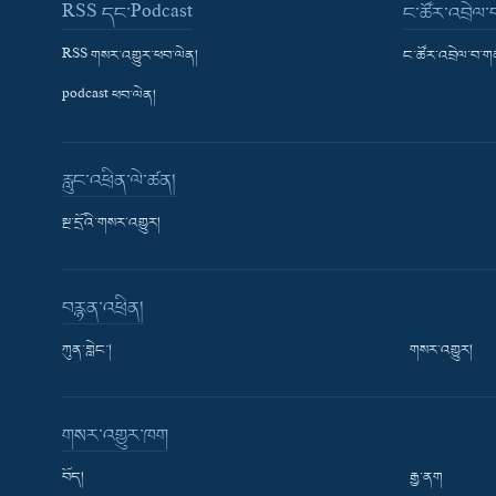
RSS དང་Podcast
ང་ཚོར་འབྲེལ
RSS གསར་འགྱུར་ཕབ་ལེན།
ང་ཚོར་འབྲེལ་བ་
podcast ཕབ་ལེན།
རླུང་འཕྲིན་ལེ་ཚན།
སྔ་དྲོའི་གསར་འགྱུར།
བརྙན་འཕྲིན།
ཀུན་གླེང་།
གསར་འགྱུར།
གསར་འགྱུར་ཁག
བོད།
རྒྱ་ནག