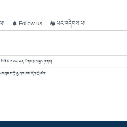
ེལ།
Follow us
པར་འདེབས་པ།
་བ་མིའི་ཐོབ་ཐང་ལྷན་ཚོགས་སུ་བསྐྱར་ཞུགས།
ས་ཁུངས་ཀྱི་རྒྱ་ནག་ལས་དོན་སྡེ་ཚན།