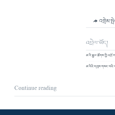
འགྲེམ་སྤ
འབྲེལ་ཡོད།
ཨ་རི་རྒྱལ་ཚོགས་ཀྱི་འགྲོ
ཨ་རིའི་དབུས་གསང་བའི་ལ
Continue reading