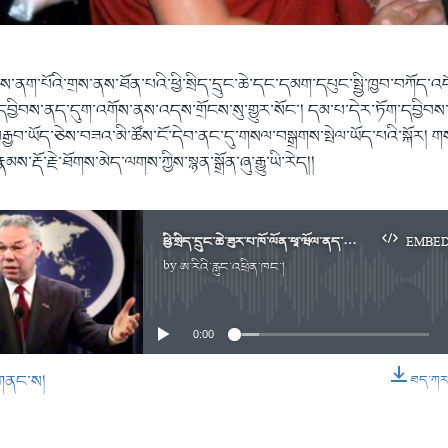
གས་ནག་པོའི་གྲས་ནས་ཐོན་པའི་ཕྱི་སྲིད་དྲུང་ཆེ་དང་དམག་དཔུང་སྤྱི་ཁྱབ་བཀོད་འ
་དབྱིབས་ནད་དུག་འགོས་ནས་འདས་གྲོངས་སུ་གྱུར་སོང་། དམ་པ་དེར་ཏོག་དབྱིབས་
ྒྱབ་ཡོད་ཅེས་བཟའ་མི་ཚོས་ངོ་དེབ་ནང་དུ་གསལ་བསྒྲགས་སྤེལ་ཡོད་པའི་སྐོར། གས
་རྡོ་རྗེ་ཐོགས་མེད་ལགས་ཀྱིས་སྙན་སྒྲོན་ཞུ་རྒྱུ་ཡི་རེད།།
ཕྱི་སྲིད་དྲུང་ཆེ་ཟུར་པ་ཁོ་ལོན་ཕཱ་ཝོལ་ནད་དུག་གིས་འདས་གྲོངས།་
EMBE
by
ཨ་རིའི་རླུང་འཕྲིན་ཁང་།
No media source currently available
0:00
གནང་ས།
ཐད་ཀར་ཕ
EMBED