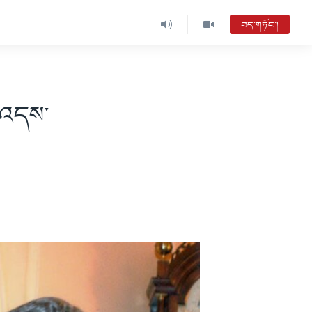
ཐད་གཏོང་།
ས་འདས་