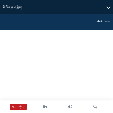
དེ་མིན་དྲ་འབྲེལ།
Tibet Time
ཐད་གཏོང་།