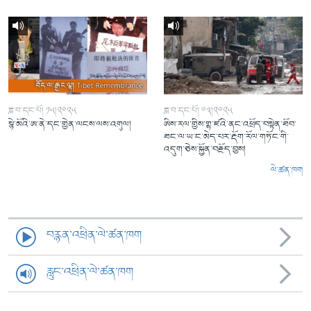
ཟླ་བ་དང་པོ། ༡༥།༢༠༢༥
ཟླ་བ་དང་པོ། ༠༣།༢༠༢༥
སྙེ་མོའི་ཨ་ནེ་དང་གྱེན་ལངས་ལས་འགུལ།
ཨིས་རལ་གྱིས་གྷ་ཛའི་ནང་འཕྲོད་བསྟེན་ཐོབ་
ཐང་ལ་ཡ་ང་མེད་པར་རྡོག་རོལ་གཏོང་གི་
འདུག་ཅེས་སྐྱོན་བརྗོད་བྱས།
ལེ་ཚན་ཁག
བརྙན་འཕྲིན་ལེ་ཚན་ཁག
རླུང་འཕྲིན་ལེ་ཚན་ཁག