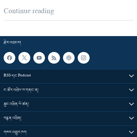
Continue reading
རྗེས་འབྲངས།
RSS དང་Podcast
ང་ཚོར་འབྲེལ་བ་གནང་ན།
རླུང་འཕྲིན་ལེ་ཚན།
བརྙན་འཕྲིན།
གསར་འགྱུར་ཁག