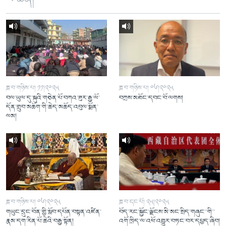
ཟླ་བ་གཉིས་པ། ༡༡།༢༠༢༥
ཟླ་བ་གཉིས་པ། ༠༦།༢༠༢༥
བལ་ཡུལ་དུ་སྐུའི་གཅེན་པོ་བཀའ་ཟུར་རྒྱ་ལོ་
བཀྲས་མཐོང་དབང་བོ་ལགས།
དོན་གྲུབ་མཆོག་གི་ཆེད་མཆོད་འབུལ་སྨོན་
ལམ།
ཟླ་བ་གཉིས་པ། ༠༦།༢༠༢༥
ཟླ་བ་དང་པོ། ༢༥།༢༠༢༥
གཡུང་དྲུང་བོན་གྱི་སློབ་དཔོན་བསྟན་འཛིན་
བོད་རང་སྐྱོང་ལྗོངས་མི་མང་སྲིད་གཞུང་་གི་་
རྣམ་དག་རིན་པོ་ཆེའི་བརྒྱ་སྟོན།
འགོ་ཁྲིད་ལ་འཕོ་འགྱུར་བཏང་བར་དཔྱད་ཞིབ།