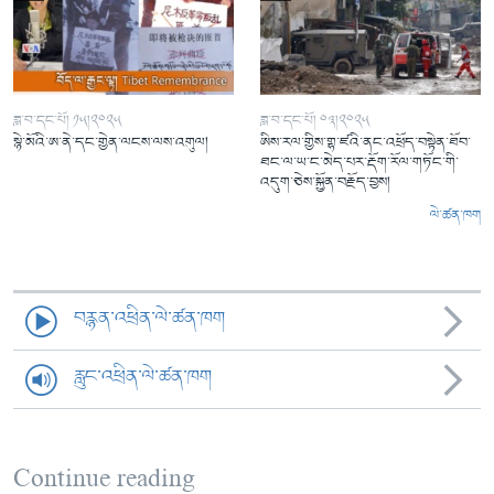
ཟླ་བ་དང་པོ། ༡༥།༢༠༢༥
ཟླ་བ་དང་པོ། ༠༣།༢༠༢༥
སྙེ་མོའི་ཨ་ནེ་དང་གྱེན་ལངས་ལས་འགུལ།
ཨིས་རལ་གྱིས་གྷ་ཛའི་ནང་འཕྲོད་བསྟེན་ཐོབ་
ཐང་ལ་ཡ་ང་མེད་པར་རྡོག་རོལ་གཏོང་གི་
འདུག་ཅེས་སྐྱོན་བརྗོད་བྱས།
ལེ་ཚན་ཁག
བརྙན་འཕྲིན་ལེ་ཚན་ཁག
རླུང་འཕྲིན་ལེ་ཚན་ཁག
Continue reading