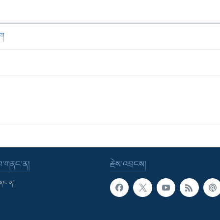
ཁག
་བ་གནང་ན།
རྗེས་འབྲངས།
གནང་ན།