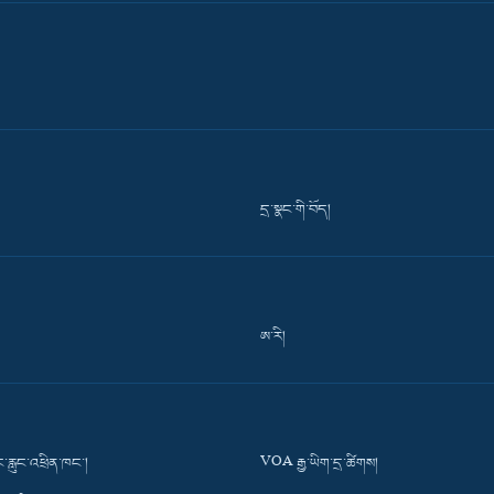
དྲ་སྣང་གི་བོད།
ཨ་རི།
་རླུང་འཕྲིན་ཁང་།
VOA རྒྱ་ཡིག་དྲ་ཚིགས།