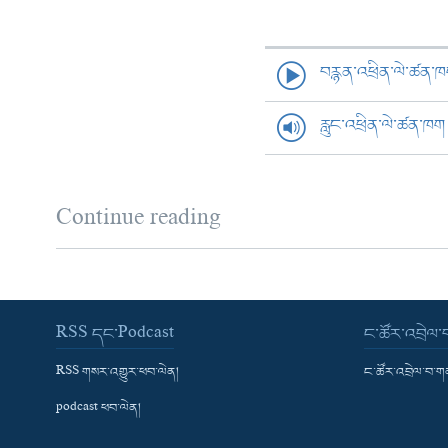
བརྙན་འཕྲིན་ལེ་ཚན་
རླུང་འཕྲིན་ལེ་ཚན་ཁག
Continue reading
RSS དང་Podcast
ང་ཚོར་འབྲེལ
RSS གསར་འགྱུར་ཕབ་ལེན།
ང་ཚོར་འབྲེལ་བ་
podcast ཕབ་ལེན།