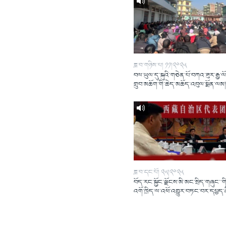
ཟླ་བ་གཉིས་པ། ༡༡།༢༠༢༥
བལ་ཡུལ་དུ་སྐུའི་གཅེན་པོ་བཀའ་ཟུར་རྒྱ་ལ
གྲུབ་མཆོག་གི་ཆེད་མཆོད་འབུལ་སྨོན་ལམ
ཟླ་བ་དང་པོ། ༢༥།༢༠༢༥
བོད་རང་སྐྱོང་ལྗོངས་མི་མང་སྲིད་གཞུང་་གི
འགོ་ཁྲིད་ལ་འཕོ་འགྱུར་བཏང་བར་དཔྱད་