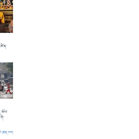
འཛིན་
་ཐོབ་
གི་
ལེ་ཚན་ཁག