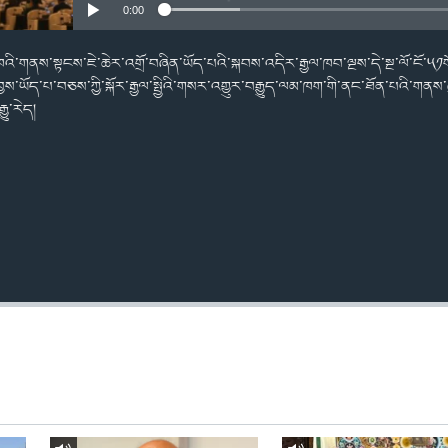
0:00
ཁའི་གནས་སྟངས་ཇེ་ཆེར་འགྲོ་བཞིན་ཡོད་པའི་སྐབས་འདིར་རྒྱལ་ཁབ་ལྔས་དེ་སྔ་ལོ་ངོ་༥༡
བྱས་ཡོད་པ་བཅས་ཀྱི་སྐོར་རྒྱལ་སྤྱིའི་གསར་འགྱུར་བརྒྱུད་ལམ་ཁག་གི་ནང་ཐོན་པའི་གན
ྒྱུ་རེད།