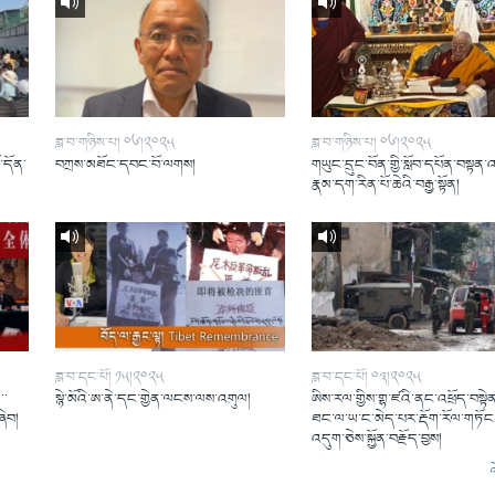
ཟླ་བ་གཉིས་པ། ༠༦།༢༠༢༥
ཟླ་བ་གཉིས་པ། ༠༦།༢༠༢༥
ོ་དོན་
བཀྲས་མཐོང་དབང་བོ་ལགས།
གཡུང་དྲུང་བོན་གྱི་སློབ་དཔོན་བསྟན་
།
རྣམ་དག་རིན་པོ་ཆེའི་བརྒྱ་སྟོན།
ཟླ་བ་དང་པོ། ༡༥།༢༠༢༥
ཟླ་བ་དང་པོ། ༠༣།༢༠༢༥
་་
སྙེ་མོའི་ཨ་ནེ་དང་གྱེན་ལངས་ལས་འགུལ།
ཨིས་རལ་གྱིས་གྷ་ཛའི་ནང་འཕྲོད་བསྟེན
ཞིབ།
ཐང་ལ་ཡ་ང་མེད་པར་རྡོག་རོལ་གཏོང་
འདུག་ཅེས་སྐྱོན་བརྗོད་བྱས།