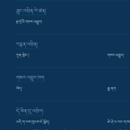
རླུང་འཕྲིན་ལེ་ཚན།
སྔ་དྲོའི་གསར་འགྱུར།
བརྙན་འཕྲིན།
ཀུན་གླེང་།
གསར་འགྱུར།
གསར་འགྱུར་ཁག
བོད།
རྒྱ་ནག
Learning English
དེ་མིན་དྲ་འབྲེལ།
རྗེས་འབྲངས།
འདི་ག་ལས་ཁུངས་ངོ་སྤྲོད།
ཨེ་ཤེ་ཡ་རང་དབང