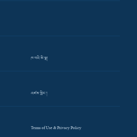
ཁ་བའི་མི་སྣ།
འཛམ་གླིང་།
Terms of Use & Privacy Policy