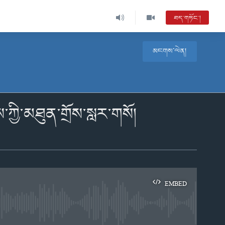
ཐད་གཏོང་།
མངགས་ལེན།
ཀྱི་མཐུན་གྲོས་སླར་གསོ།
EMBED
e