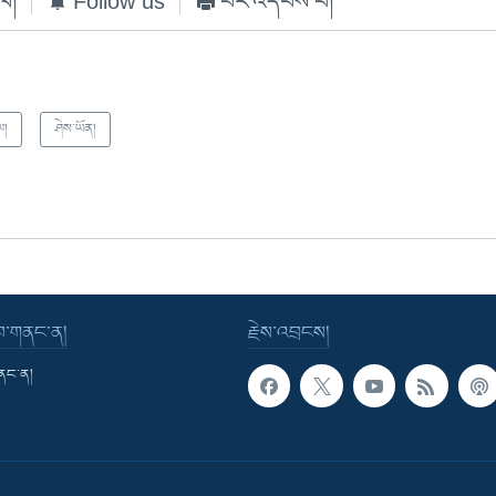
ེལ།
Follow us
པར་འདེབས་པ།
ལ།
ཤེས་ཡོན།
་བ་གནང་ན།
རྗེས་འབྲངས།
གནང་ན།