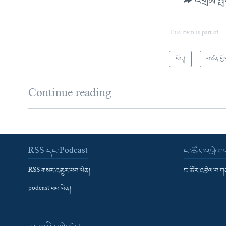
འགྲེམ་སྤ
This item is part of
བོད།
བཙན་བྱོ
Continue reading
RSS དང་Podcast
ང་ཚོར་འབྲེལ
RSS གསར་འགྱུར་ཕབ་ལེན།
ང་ཚོར་འབྲེལ་བ་
podcast ཕབ་ལེན།