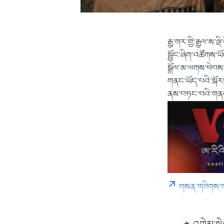
རྒྱ་གར་གྱི་རྒྱལ་ས
སྦྱོང་ཞིག་འཚོགས་ཡོ
སྒྲོལ་མ་ལགས་ཕེབས
གནང་ཡོད་པའི་སྐོར
ནས་བཏང་བའི་གནས
གསན་གཟིགས་