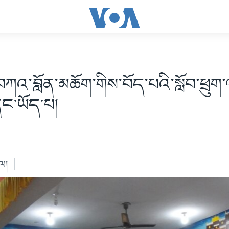
བཀའ་བློན་མཆོག་གིས་བོད་པའི་སློབ་ཕྲུག
ང་ཡོད་པ།
ེལ།