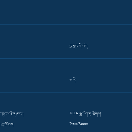
དྲ་སྣང་གི་བོད།
ཨ་རི།
་རླུང་འཕྲིན་ཁང་།
VOA རྒྱ་ཡིག་དྲ་ཚིགས།
་དྲ་ཚིགས།
Press Room