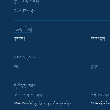
རླུང་འཕྲིན་ལེ་ཚན།
སྔ་དྲོའི་གསར་འགྱུར།
བརྙན་འཕྲིན།
ཀུན་གླེང་།
གསར་འགྱུར།
གསར་འགྱུར་ཁག
བོད།
རྒྱ་ནག
Learning English
དེ་མིན་དྲ་འབྲེལ།
རྗེས་འབྲངས།
འདི་ག་ལས་ཁུངས་ངོ་སྤྲོད།
ཨེ་ཤེ་ཡ་རང་དབང
USAGM ཨ་རིའི་རྒྱང་སྲིང་འགན་འཛིན་ལྷན་ཚོགས།
VOA དབྱིན་ཡིག