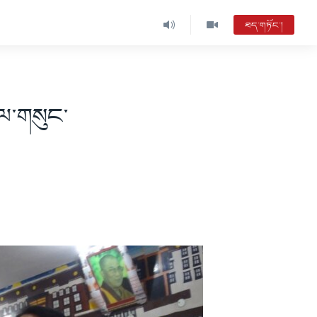
ཐད་གཏོང་།
་ལ་གསུང་