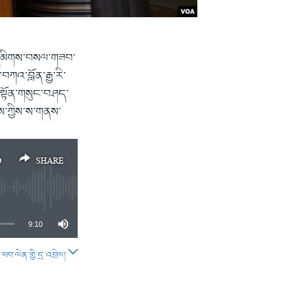
གི་དམིགས་བསལ་གཟབ་
བཀའ་བློན་རྒྱ་རི་
་སྟོན་གསུང་བཤད་
གས་ཀྱིས་ས་གནས་
D
SHARE
9:10
བ་ལེན་གྱི་དྲ་འབྲེལ།
SHARE